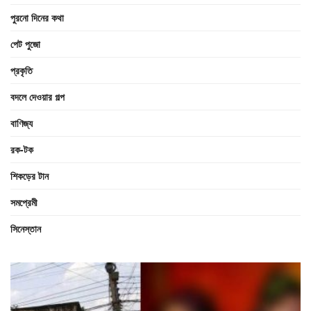
পুরনো দিনের কথা
পেট পুজো
প্রকৃতি
বদলে দেওয়ার গল্প
বাণিজ্য
রক-টক
শিকড়ের টান
সমপ্রেমী
সিনেস্তান