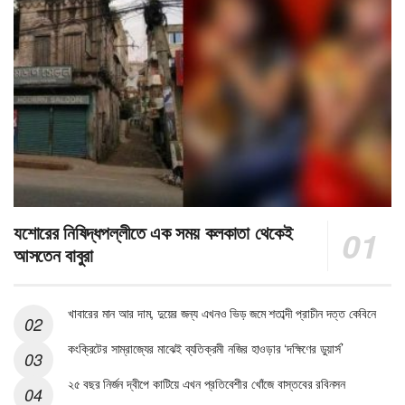
যশোরের নিষিদ্ধপল্লীতে এক সময় কলকাতা থেকেই
আসতেন বাবুরা
খাবারের মান আর দাম, দুয়ের জন্য এখনও ভিড় জমে শতাব্দী প্রাচীন দত্ত কেবিনে
কংক্রিটের সাম্রাজ্যের মাঝেই ব্যতিক্রমী নজির হাওড়ার ‘দক্ষিণের ডুয়ার্স’
২৫ বছর নির্জন দ্বীপে কাটিয়ে এখন প্রতিবেশীর খোঁজে বাস্তবের রবিনসন