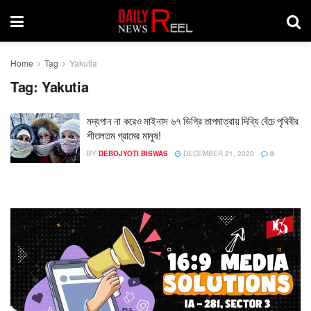
Home
Tag
Yakutia
Tag:
Yakutia
মদ্যপান না করেও মাইনাস ৬৭ ডিগ্রি তাপমাত্রায় দিব্যি বেঁচে পৃথিবীর
শীতলতম গ্রামের মানুষ!
BY
DEBOJYOTI BISWAS
DECEMBER 21, 2020
0