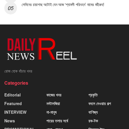
সেদিনের চারাগাছ অটোই যেন আজ ‘শ্যামলী পরিবহন’ নামের মহীরুহ!
রোজ হোক বাঁচার খবর
Categories
Editorial
কাজের খবর
প্রকৃতি
Featured
নস্টালজিয়া
বদলে দেওয়ার গল্প
INTERVIEW
না-মানুষ
বাণিজ্য
News
পায়ের তলায় সর্ষে
রক-টক