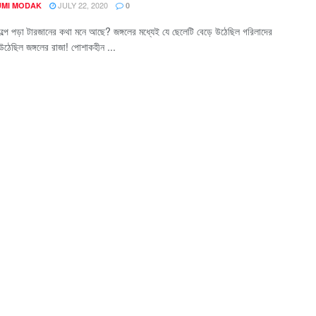
JULY 22, 2020
MI MODAK
0
ল্পে পড়া টারজানের কথা মনে আছে? জঙ্গলের মধ্যেই যে ছেলেটি বেড়ে উঠেছিল গরিলাদের
উঠেছিল জঙ্গলের রাজা! পোশাকহীন ...