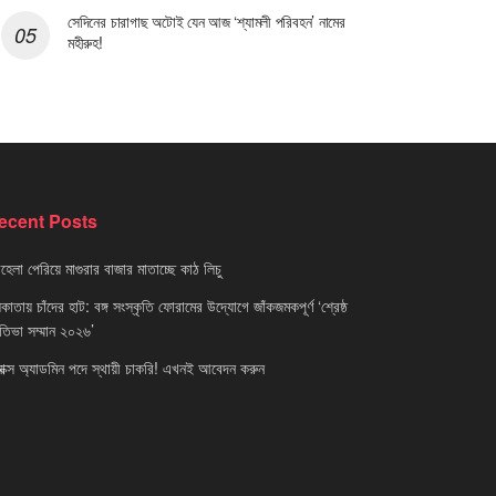
সেদিনের চারাগাছ অটোই যেন আজ ‘শ্যামলী পরিবহন’ নামের
মহীরুহ!
ecent Posts
েলা পেরিয়ে মাগুরার বাজার মাতাচ্ছে কাঠ লিচু
াতায় চাঁদের হাট: বঙ্গ সংস্কৃতি ফোরামের উদ্যোগে জাঁকজমকপূর্ণ ‘শ্রেষ্ঠ
রতিভা সম্মান ২০২৬’
নাক্স অ্যাডমিন পদে স্থায়ী চাকরি! এখনই আবেদন করুন