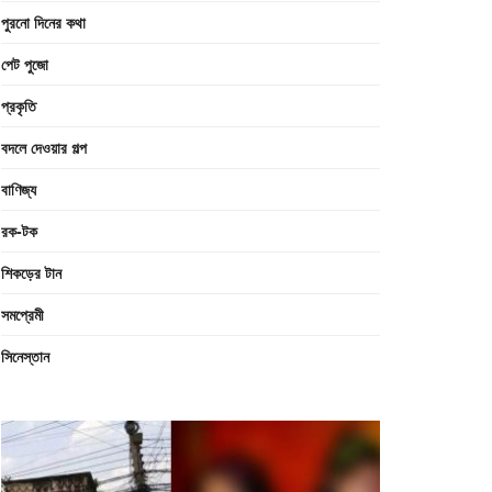
পুরনো দিনের কথা
পেট পুজো
প্রকৃতি
বদলে দেওয়ার গল্প
বাণিজ্য
রক-টক
শিকড়ের টান
সমপ্রেমী
সিনেস্তান