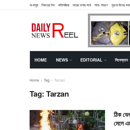
না-মানুষ
শিকড়ের টান
নস্টালজিয়া
পায়ের তলায় সর্ষে
পালা- পাব্বণ
পুরনো দিনের কথা
HOME
NEWS
EDITORIAL
সিনেস্তান
Home
Tag
Tarzan
Tag:
Tarzan
ঠিক যেন
মেলে এ