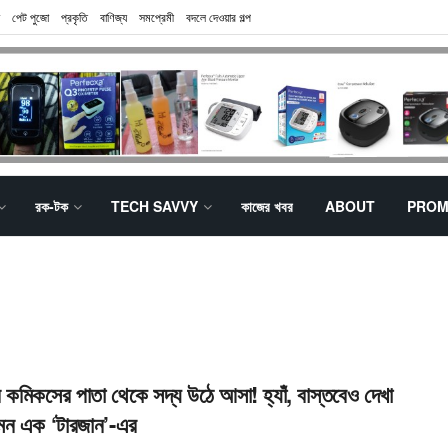
পেট পুজো
প্রকৃতি
বাণিজ্য
সমপ্রেমী
বদলে দেওয়ার গল্প
রক-টক
TECH SAVVY
কাজের খবর
ABOUT
PROM
 কমিকসের পাতা থেকে সদ্য উঠে আসা! হ্যাঁ, বাস্তবেও দেখা
মন এক ‘টারজান’-এর