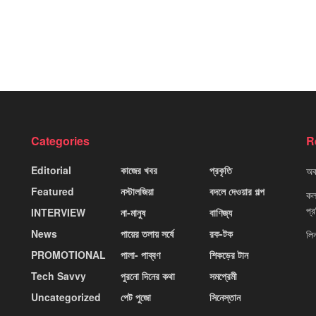
Categories
R
Editorial
কাজের খবর
প্রকৃতি
অবহ
Featured
নস্টালজিয়া
বদলে দেওয়ার গল্প
কলক
প্
INTERVIEW
না-মানুষ
বাণিজ্য
News
পায়ের তলায় সর্ষে
রক-টক
লি
PROMOTIONAL
পালা- পাব্বণ
শিকড়ের টান
Tech Savvy
পুরনো দিনের কথা
সমপ্রেমী
Uncategorized
পেট পুজো
সিনেস্তান