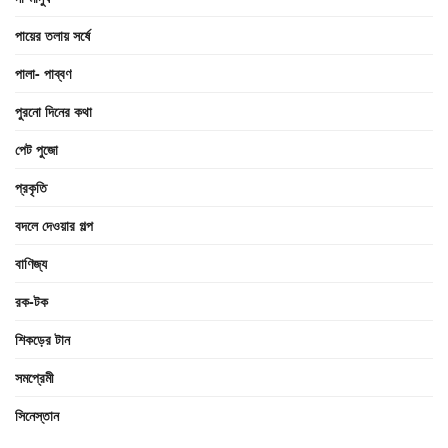
পায়ের তলায় সর্ষে
পালা- পাব্বণ
পুরনো দিনের কথা
পেট পুজো
প্রকৃতি
বদলে দেওয়ার গল্প
বাণিজ্য
রক-টক
শিকড়ের টান
সমপ্রেমী
সিনেস্তান