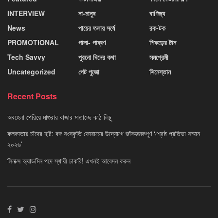
INTERVIEW
না-মানুষ
বাণিজ্য
News
পায়ের তলায় সর্ষে
রক-টক
PROMOTIONAL
পালা- পাব্বণ
শিকড়ের টান
Tech Savvy
পুরনো দিনের কথা
সমপ্রেমী
Uncategorized
পেট পুজো
সিনেস্তান
Recent Posts
অবহেলা পেরিয়ে মাগুরার বাজার মাতাচ্ছে কাঠ লিচু
কলকাতায় চাঁদের হাট: বঙ্গ সংস্কৃতি ফোরামের উদ্যোগে জাঁকজমকপূর্ণ ‘শ্রেষ্ঠ প্রতিভা সম্মান
২০২৬’
লিনাক্স অ্যাডমিন পদে স্থায়ী চাকরি! এখনই আবেদন করুন