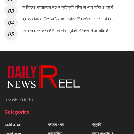
কংক্রিটের সাম্রাজ্যের মাঝেই ব্যতিক্রমী নজির হাওড়ার ‘দক্ষিণের ডুয়ার্স’
২৫ বছর নির্জন দ্বীপে কাটিয়ে এখন প্রতিবেশীর খোঁজে বাস্তবের রবিনসন
সেদিনের চারাগাছ অটোই যেন আজ ‘শ্যামলী পরিবহন’ নামের মহীরুহ!
রোজ হোক বাঁচার খবর
Categories
Editorial
কাজের খবর
প্রকৃতি
Featured
নস্টালজিয়া
বদলে দেওয়ার গল্প