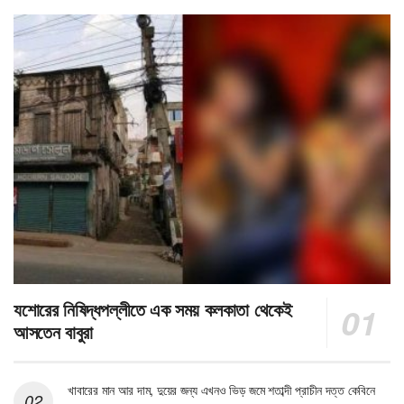
যশোরের নিষিদ্ধপল্লীতে এক সময় কলকাতা থেকেই
আসতেন বাবুরা
খাবারের মান আর দাম, দুয়ের জন্য এখনও ভিড় জমে শতাব্দী প্রাচীন দত্ত কেবিনে