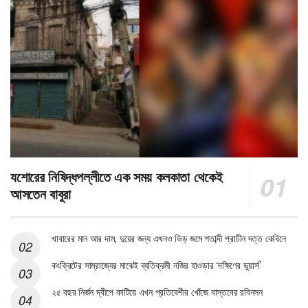
যশোরের নিষিদ্ধপল্লীতে এক সময় কলকাতা থেকেই
আসতেন বাবুরা
খাবারের মান আর দাম, দুয়ের জন্য এখনও ভিড় জমে শতাব্দী প্রাচীন দত্ত কেবিনে
কংক্রিটের সাম্রাজ্যের মাঝেই ব্যতিক্রমী নজির হাওড়ার ‘দক্ষিণের ডুয়ার্স’
২৫ বছর নির্জন দ্বীপে কাটিয়ে এখন প্রতিবেশীর খোঁজে বাস্তবের রবিনসন