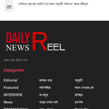
সেদিনের চারাগাছ অটোই যেন আজ ‘শ্যামলী পরিবহন’ নামের মহীরুহ!
রোজ হোক বাঁচার খবর
Categories
Editorial
কাজের খবর
প্রকৃতি
Featured
নস্টালজিয়া
বদলে দেওয়ার গল্প
INTERVIEW
না-মানুষ
বাণিজ্য
News
পায়ের তলায় সর্ষে
রক-টক