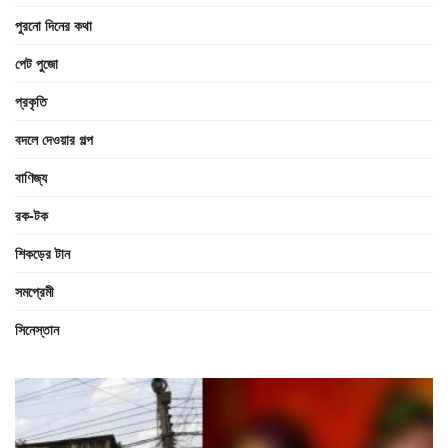
পুরনো দিনের কথা
পেট পুজো
প্রকৃতি
বদলে দেওয়ার গল্প
বাণিজ্য
রক-টক
শিকড়ের টান
সমপ্রেমী
সিনেস্তান