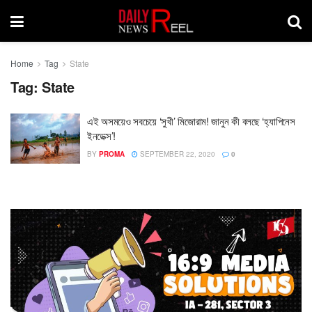
Home
Tag
State
Tag:
State
এই অসময়েও সবচেয়ে ‘সুখী’ মিজোরাম! জানুন কী বলছে ‘হ্যাপিনেস
ইনডেক্স’!
BY
PROMA
SEPTEMBER 22, 2020
0