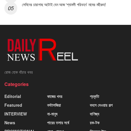
সেদিনের চারাগাছ অটোই যেন আজ ‘শ্যামলী পরিবহন’ নামের মহীরুহ!
রোজ হোক বাঁচার খবর
Categories
Editorial
কাজের খবর
প্রকৃতি
Featured
নস্টালজিয়া
বদলে দেওয়ার গল্প
INTERVIEW
না-মানুষ
বাণিজ্য
News
পায়ের তলায় সর্ষে
রক-টক