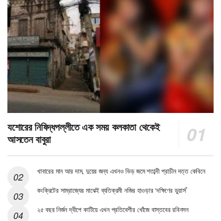
যশোরের নিষিদ্ধপল্লীতে এক সময় কলকাতা থেকেই
আসতেন বাবুরা
খাবারের মান আর দাম, দুয়ের জন্য এখনও ভিড় জমে শতাব্দী প্রাচীন দত্ত কেবিনে
কংক্রিটের সাম্রাজ্যের মাঝেই ব্যতিক্রমী নজির হাওড়ার ‘দক্ষিণের ডুয়ার্স’
২৫ বছর নির্জন দ্বীপে কাটিয়ে এখন প্রতিবেশীর খোঁজে বাস্তবের রবিনসন