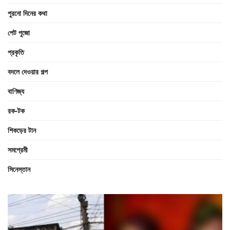
পুরনো দিনের কথা
পেট পুজো
প্রকৃতি
বদলে দেওয়ার গল্প
বাণিজ্য
রক-টক
শিকড়ের টান
সমপ্রেমী
সিনেস্তান