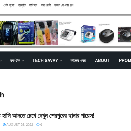
পেট পুজো
প্রকৃতি
বাণিজ্য
সমপ্রেমী
বদলে দেওয়ার গল্প
রক-টক
TECH SAVVY
কাজের খবর
ABOUT
PROM
sh
ষ্টি হাসি আনতে চেখে দেখুন শেরপুরের ছানার পায়েস!
AUGUST 26, 2022
0