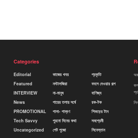
Categories
R
Editorial
কাজের খবর
প্রকৃতি
অবহ
Featured
নস্টালজিয়া
বদলে দেওয়ার গল্প
কলক
প্
INTERVIEW
না-মানুষ
বাণিজ্য
News
পায়ের তলায় সর্ষে
রক-টক
লি
PROMOTIONAL
পালা- পাব্বণ
শিকড়ের টান
Tech Savvy
পুরনো দিনের কথা
সমপ্রেমী
Uncategorized
পেট পুজো
সিনেস্তান