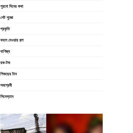
পুরনো দিনের কথা
পেট পুজো
প্রকৃতি
বদলে দেওয়ার গল্প
বাণিজ্য
রক-টক
শিকড়ের টান
সমপ্রেমী
সিনেস্তান