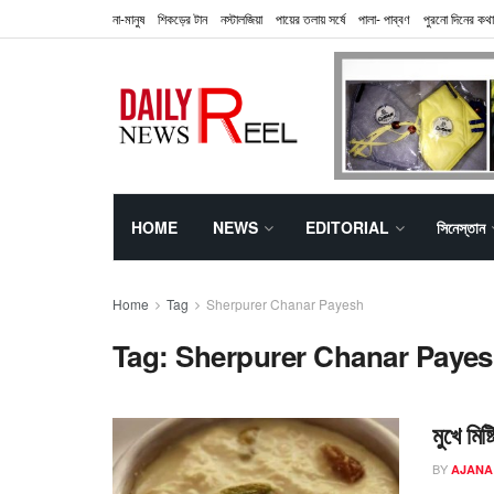
না-মানুষ
শিকড়ের টান
নস্টালজিয়া
পায়ের তলায় সর্ষে
পালা- পাব্বণ
পুরনো দিনের কথা
HOME
NEWS
EDITORIAL
সিনেস্তান
Home
Tag
Sherpurer Chanar Payesh
Tag:
Sherpurer Chanar Paye
মুখে মি
BY
AJANA