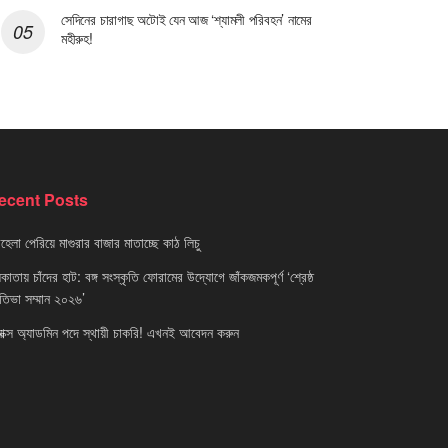
সেদিনের চারাগাছ অটোই যেন আজ ‘শ্যামলী পরিবহন’ নামের
মহীরুহ!
ecent Posts
েলা পেরিয়ে মাগুরার বাজার মাতাচ্ছে কাঠ লিচু
াতায় চাঁদের হাট: বঙ্গ সংস্কৃতি ফোরামের উদ্যোগে জাঁকজমকপূর্ণ ‘শ্রেষ্ঠ
রতিভা সম্মান ২০২৬’
নাক্স অ্যাডমিন পদে স্থায়ী চাকরি! এখনই আবেদন করুন