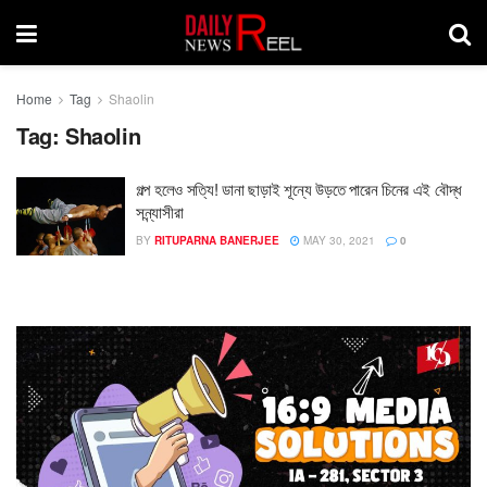
Home
Tag
Shaolin
Tag:
Shaolin
গল্প হলেও সত্যি! ডানা ছাড়াই শূন্যে উড়তে পারেন চিনের এই বৌদ্ধ
সন্ন্যাসীরা
BY
RITUPARNA BANERJEE
MAY 30, 2021
0