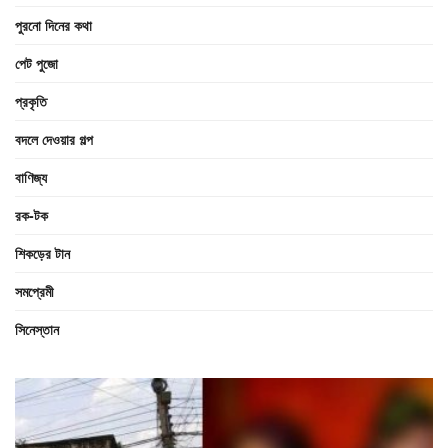
পুরনো দিনের কথা
পেট পুজো
প্রকৃতি
বদলে দেওয়ার গল্প
বাণিজ্য
রক-টক
শিকড়ের টান
সমপ্রেমী
সিনেস্তান