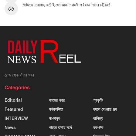
সেদিনের চারাগাছ অটোই যেন আজ ‘শ্যামলী পরিবহন’ নামের মহীরুহ!
রোজ হোক বাঁচার খবর
Categories
Editorial
কাজের খবর
প্রকৃতি
Featured
নস্টালজিয়া
বদলে দেওয়ার গল্প
INTERVIEW
না-মানুষ
বাণিজ্য
News
পায়ের তলায় সর্ষে
রক-টক