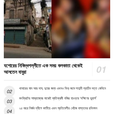
যশোরের নিষিদ্ধপল্লীতে এক সময় কলকাতা থেকেই
আসতেন বাবুরা
খাবারের মান আর দাম, দুয়ের জন্য এখনও ভিড় জমে শতাব্দী প্রাচীন দত্ত কেবিনে
কংক্রিটের সাম্রাজ্যের মাঝেই ব্যতিক্রমী নজির হাওড়ার ‘দক্ষিণের ডুয়ার্স’
২৫ বছর নির্জন দ্বীপে কাটিয়ে এখন প্রতিবেশীর খোঁজে বাস্তবের রবিনসন