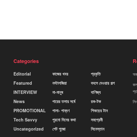
Categories
R
Editorial
কাজের খবর
প্রকৃতি
অবহ
Featured
নস্টালজিয়া
বদলে দেওয়ার গল্প
কলক
প্
INTERVIEW
না-মানুষ
বাণিজ্য
News
পায়ের তলায় সর্ষে
রক-টক
লি
PROMOTIONAL
পালা- পাব্বণ
শিকড়ের টান
Tech Savvy
পুরনো দিনের কথা
সমপ্রেমী
Uncategorized
পেট পুজো
সিনেস্তান