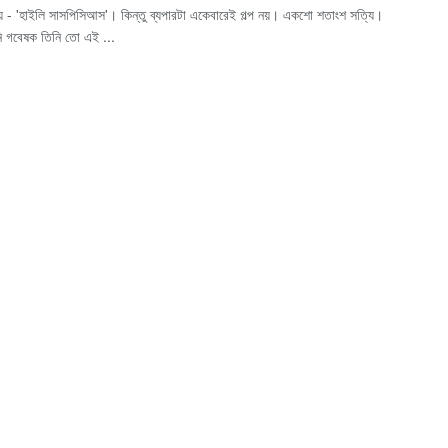
ায় - 'হাইলি সাসপিসিআস'। কিন্তু ব্যপারটা একেবারেই গল্প নয়। একশো শতাংশ সত্যি।
 গবেষক তিনি তো এই ...