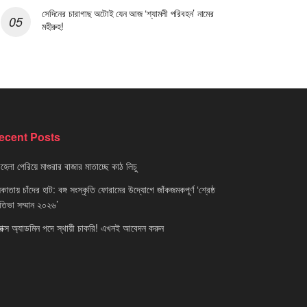
সেদিনের চারাগাছ অটোই যেন আজ ‘শ্যামলী পরিবহন’ নামের
মহীরুহ!
ecent Posts
েলা পেরিয়ে মাগুরার বাজার মাতাচ্ছে কাঠ লিচু
াতায় চাঁদের হাট: বঙ্গ সংস্কৃতি ফোরামের উদ্যোগে জাঁকজমকপূর্ণ ‘শ্রেষ্ঠ
রতিভা সম্মান ২০২৬’
নাক্স অ্যাডমিন পদে স্থায়ী চাকরি! এখনই আবেদন করুন