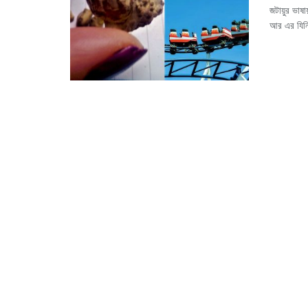
জটায়ুর ভাষ
আর এর যিনি