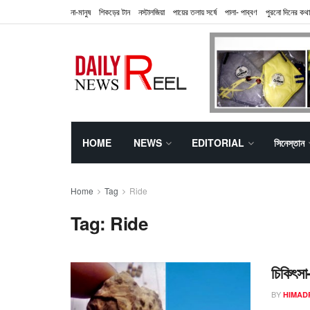
না-মানুষ
শিকড়ের টান
নস্টালজিয়া
পায়ের তলায় সর্ষে
পালা- পাব্বণ
পুরনো দিনের কথা
HOME
NEWS
EDITORIAL
সিনেস্তান
Home
Tag
Ride
Tag:
Ride
চিকিৎসা
BY
HIMAD