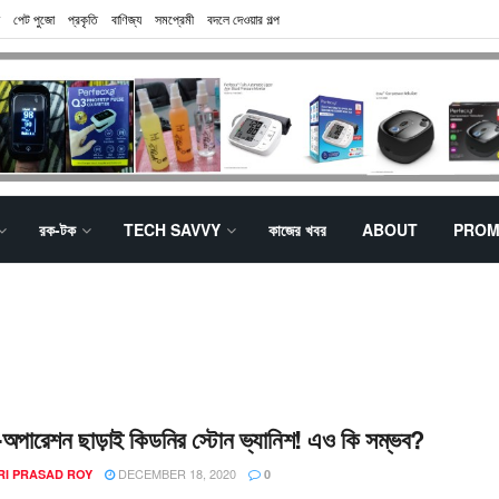
পেট পুজো
প্রকৃতি
বাণিজ্য
সমপ্রেমী
বদলে দেওয়ার গল্প
রক-টক
TECH SAVVY
কাজের খবর
ABOUT
PROM
-অপারেশন ছাড়াই কিডনির স্টোন ভ্যানিশ! এও কি সম্ভব?
DECEMBER 18, 2020
RI PRASAD ROY
0