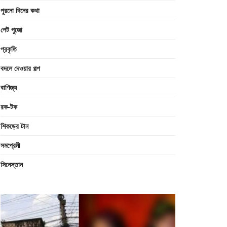
পুরনো দিনের কথা
পেট পুজো
প্রকৃতি
বদলে দেওয়ার গল্প
বাণিজ্য
রক-টক
শিকড়ের টান
সমপ্রেমী
সিনেস্তান