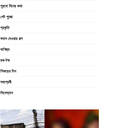
পুরনো দিনের কথা
পেট পুজো
প্রকৃতি
বদলে দেওয়ার গল্প
বাণিজ্য
রক-টক
শিকড়ের টান
সমপ্রেমী
সিনেস্তান