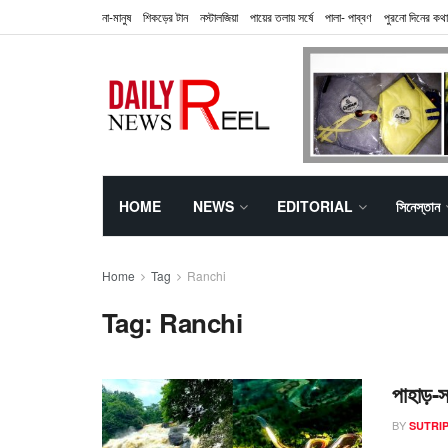
না-মানুষ
শিকড়ের টান
নস্টালজিয়া
পায়ের তলায় সর্ষে
পালা- পাব্বণ
পুরনো দিনের কথা
HOME
NEWS
EDITORIAL
সিনেস্তান
Home
Tag
Ranchi
Tag:
Ranchi
পাহাড়-স
BY
SUTRIP