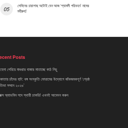
সেদিনের চারাগাছ অটোই যেন আজ ‘শ্যামলী পরিবহন’ নামের
মহীরুহ!
ecent Posts
েলা পেরিয়ে মাগুরার বাজার মাতাচ্ছে কাঠ লিচু
াতায় চাঁদের হাট: বঙ্গ সংস্কৃতি ফোরামের উদ্যোগে জাঁকজমকপূর্ণ ‘শ্রেষ্ঠ
রতিভা সম্মান ২০২৬’
নাক্স অ্যাডমিন পদে স্থায়ী চাকরি! এখনই আবেদন করুন