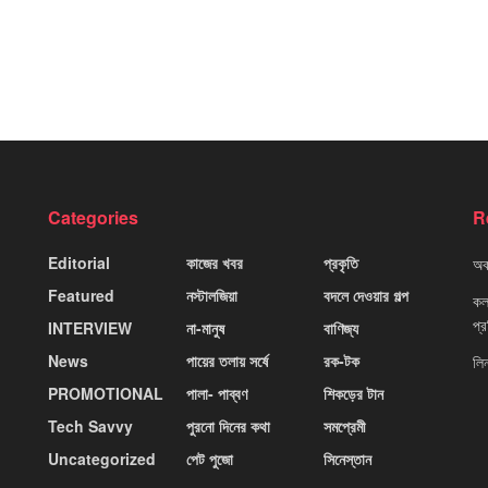
Categories
R
Editorial
কাজের খবর
প্রকৃতি
অবহ
Featured
নস্টালজিয়া
বদলে দেওয়ার গল্প
কলক
প্
INTERVIEW
না-মানুষ
বাণিজ্য
News
পায়ের তলায় সর্ষে
রক-টক
লি
PROMOTIONAL
পালা- পাব্বণ
শিকড়ের টান
Tech Savvy
পুরনো দিনের কথা
সমপ্রেমী
Uncategorized
পেট পুজো
সিনেস্তান