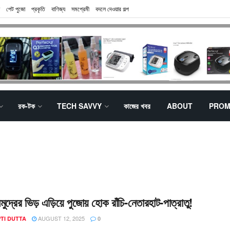
পেট পুজো
প্রকৃতি
বাণিজ্য
সমপ্রেমী
বদলে দেওয়ার গল্প
রক-টক
TECH SAVVY
কাজের খবর
ABOUT
PROM
মুদ্রের ভিড় এড়িয়ে পুজোয় হোক রাঁচি-নেতারহাট-পাত্রাতু!
AUGUST 12, 2025
TI DUTTA
0