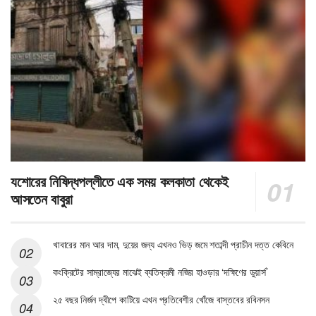
যশোরের নিষিদ্ধপল্লীতে এক সময় কলকাতা থেকেই
আসতেন বাবুরা
খাবারের মান আর দাম, দুয়ের জন্য এখনও ভিড় জমে শতাব্দী প্রাচীন দত্ত কেবিনে
কংক্রিটের সাম্রাজ্যের মাঝেই ব্যতিক্রমী নজির হাওড়ার ‘দক্ষিণের ডুয়ার্স’
২৫ বছর নির্জন দ্বীপে কাটিয়ে এখন প্রতিবেশীর খোঁজে বাস্তবের রবিনসন