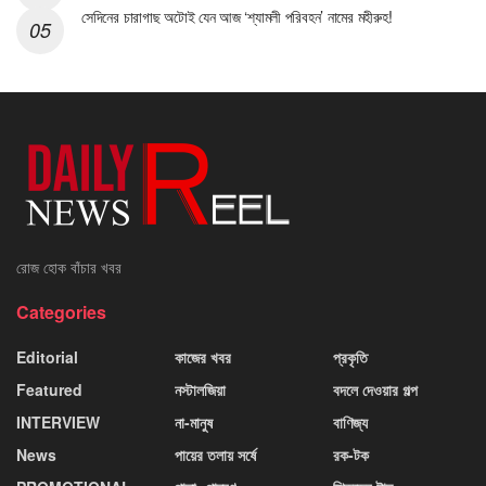
সেদিনের চারাগাছ অটোই যেন আজ ‘শ্যামলী পরিবহন’ নামের মহীরুহ!
রোজ হোক বাঁচার খবর
Categories
Editorial
কাজের খবর
প্রকৃতি
Featured
নস্টালজিয়া
বদলে দেওয়ার গল্প
INTERVIEW
না-মানুষ
বাণিজ্য
News
পায়ের তলায় সর্ষে
রক-টক