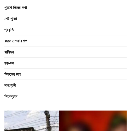
পুরনো দিনের কথা
পেট পুজো
প্রকৃতি
বদলে দেওয়ার গল্প
বাণিজ্য
রক-টক
শিকড়ের টান
সমপ্রেমী
সিনেস্তান