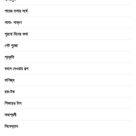
পায়ের তলায় সর্ষে
পালা- পাব্বণ
পুরনো দিনের কথা
পেট পুজো
প্রকৃতি
বদলে দেওয়ার গল্প
বাণিজ্য
রক-টক
শিকড়ের টান
সমপ্রেমী
সিনেস্তান