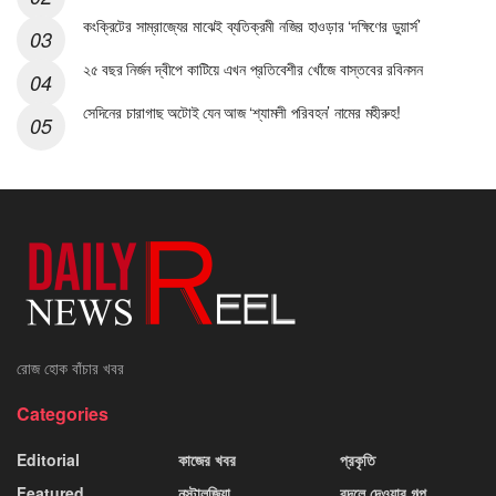
কংক্রিটের সাম্রাজ্যের মাঝেই ব্যতিক্রমী নজির হাওড়ার ‘দক্ষিণের ডুয়ার্স’
২৫ বছর নির্জন দ্বীপে কাটিয়ে এখন প্রতিবেশীর খোঁজে বাস্তবের রবিনসন
সেদিনের চারাগাছ অটোই যেন আজ ‘শ্যামলী পরিবহন’ নামের মহীরুহ!
রোজ হোক বাঁচার খবর
Categories
Editorial
কাজের খবর
প্রকৃতি
Featured
নস্টালজিয়া
বদলে দেওয়ার গল্প