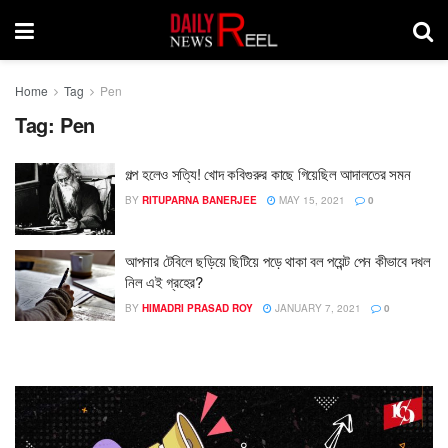
Home
Tag
Pen
Tag:
Pen
গল্প হলেও সত্যি! খোদ কবিগুরুর কাছে গিয়েছিল আদালতের সমন
BY
RITUPARNA BANERJEE
MAY 15, 2021
0
আপনার টেবিলে ছড়িয়ে ছিটিয়ে পড়ে থাকা বল পয়েন্ট পেন কীভাবে দখল
নিল এই গ্রহের?
BY
HIMADRI PRASAD ROY
JANUARY 7, 2021
0