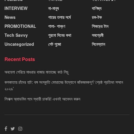
INTERVIEW
না-মানুষ
বাণিজ্য
News
পায়ের তলায় সর্ষে
রক-টক
PROMOTIONAL
পালা- পাব্বণ
শিকড়ের টান
Tech Savvy
পুরনো দিনের কথা
সমপ্রেমী
Uncategorized
পেট পুজো
সিনেস্তান
Recent Posts
অবহেলা পেরিয়ে মাগুরার বাজার মাতাচ্ছে কাঠ লিচু
কলকাতায় চাঁদের হাট: বঙ্গ সংস্কৃতি ফোরামের উদ্যোগে জাঁকজমকপূর্ণ ‘শ্রেষ্ঠ প্রতিভা সম্মান
২০২৬’
লিনাক্স অ্যাডমিন পদে স্থায়ী চাকরি! এখনই আবেদন করুন