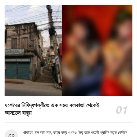
যশোরের নিষিদ্ধপল্লীতে এক সময় কলকাতা থেকেই
আসতেন বাবুরা
খাবারের মান আর দাম, দুয়ের জন্য এখনও ভিড় জমে শতাব্দী প্রাচীন দত্ত কেবিনে