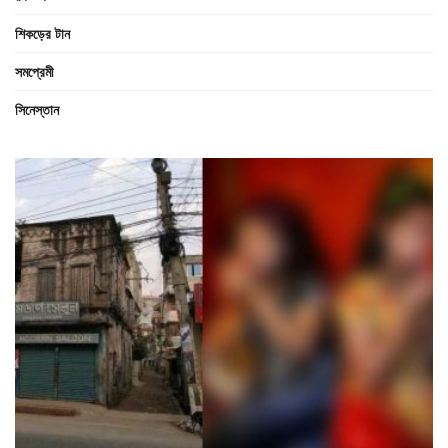
শিকড়ের টান
সমপ্রেমী
সিনেস্তান