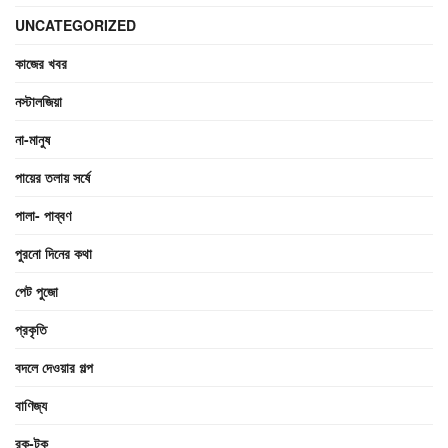
UNCATEGORIZED
কাজের খবর
নস্টালজিয়া
না-মানুষ
পায়ের তলায় সর্ষে
পালা- পাব্বণ
পুরনো দিনের কথা
পেট পুজো
প্রকৃতি
বদলে দেওয়ার গল্প
বাণিজ্য
রক-টক