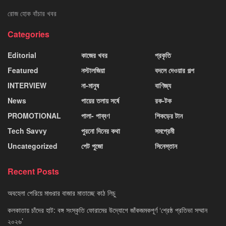
রোজ হোক বাঁচার খবর
Categories
Editorial
কাজের খবর
প্রকৃতি
Featured
নস্টালজিয়া
বদলে দেওয়ার গল্প
INTERVIEW
না-মানুষ
বাণিজ্য
News
পায়ের তলায় সর্ষে
রক-টক
PROMOTIONAL
পালা- পাব্বণ
শিকড়ের টান
Tech Savvy
পুরনো দিনের কথা
সমপ্রেমী
Uncategorized
পেট পুজো
সিনেস্তান
Recent Posts
অবহেলা পেরিয়ে মাগুরার বাজার মাতাচ্ছে কাঠ লিচু
কলকাতায় চাঁদের হাট: বঙ্গ সংস্কৃতি ফোরামের উদ্যোগে জাঁকজমকপূর্ণ ‘শ্রেষ্ঠ প্রতিভা সম্মান
২০২৬’