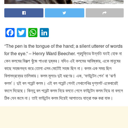
F
T
W
Li
a
wi
h
n
“The pen is the tongue of the hand; a silent utterer of words
c
tt
at
k
for the eye.” – Henry Ward Beecher. প্রযুক্তির উন্নতি যতই হোক না
e
er
s
e
কেন কলমের বিকল্প খুঁজে পাওয়া দুষ্কর। যদিও এই কলমের আবিষ্কার, একে মানুষের
b
A
dI
কাছে সহজলভ্য করে তোলা এসব মোটেই সহজ ছিল না। কলম এক সময় ছিল
o
p
n
বিলাসদ্রব্যের তালিকায়। কলম মূলতঃ দুই ধরণের। এক, ‘ফাউন্টেন পেন’ বা ‘ঝর্ণা
কলম’। দুই বল পয়েন্ট কলম। এই বল পয়েন্ট পেনই লেখালেখির দৃশ্যপট একেবারেই
o
p
বদলে দিয়েছে। কিন্তু বল পয়েন্ট কলম নিয়ে বলতে গেলে ফাউন্টেন কলম নিয়ে না বললে
k
ঠিক যেন জমে না। তাই ফাউন্টেন কলম দিয়েই আপাততঃ যাত্রা শুরু করা যাক।