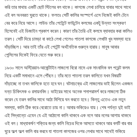
করি তার মাথায় একটি ছোট স্টিলের বল থাকে। কাগজে লেখা চালিয়ে যাবার সাথে সাথে
এই বল অনবরত ঘুরতে থাকে। ফলতঃ সেটি কালির সংস্পর্শে এসে নিজেই কালি টেনে
বের করে নিয়ে আসে। লাউড তাঁর পেটেন্টে ফাউন্টেন কলমের একটু উন্নত সংস্করণ
হিসেবেই এই ডিজাইন প্রকাশ করেন। কারণ তাঁর তৈরি এই কলমে ব্যাবহার করা কালিও
তরল। সেটি দিয়ে চামড়া বা কাঠে লেখা গেলেও পাতলা কাগজে লেখাটা খুব সমস্যা হয়ে
দাঁড়াচ্ছিল। আর তাই তাঁর এই পেটেন্ট অর্থনৈতিক গুরুত্ব হারায়। মানুষ আবার
পেন্সিলের দিকেই ফিরে যেতে শুরু করে।
১৯৩০ সালে অস্ট্রিয়ান-আর্জেন্টাইন লাজলো বিরো নামে এক সাংবাদিক বল পয়েন্ট কলম
নিয়ে একটি সমাধানে এসে পৌঁছন। তাঁর মতে পাতলা তরল কালিতে যখন বিষয়টি
দাঁড়াচ্ছে না তখন কালিকে হতে হবে ঘন। ঘটনাচক্রে এই লাজলোর ভাই ছিলেন একজন
দন্ত চিকিৎসক ও রসায়নবিদ। ভাইয়ের সাথে অনেক শলাপরামর্শ করে লাজলো ঠিক
করেন যে তরল কালির সাথে আঠা মিশিয়ে ঘন করতে হবে। কিন্তু এতেও এক নতুন
সমস্যা, কালি ঠিক করে বেরোতে চায় না। আবার শুকিয়েও যায়। শেষ পর্যন্ত দুই ভাই
এই সিদ্ধান্তে এযেন যে এই আঠালো কালি থাকবে এক নলে আর নলের আগায় থাকবে
ওই বল। মাধ্যাকর্ষণ শক্তির জন্য কালি নিচের দিকে আসতে থাকবে আর বলটি বার বার
ঘুরে অল্প অল্প কালি বার করবে যা পাতলা কাগজের ওপর লেখার সাথে সাথেই শুকিয়ে