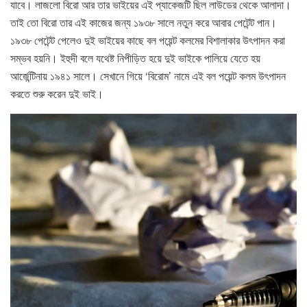
যাবে। লাজলো বিরো আর তার ভাইয়ের এই প্যাকেজটি ছিল লাউডের থেকে আলাদা।
তাই তো বিরো তার এই কাজের জন্য ১৯৩৮ সালে নতুন করে আবার পেটেন্ট পান।
১৯৩৮ পেটেন্ট পেলেও দুই ভাইয়ের কাছে বল পয়েন্ট কলমের বিশালাকার উৎপাদন করা
সম্ভব হয়নি। ইহুদী বলে যথেষ্ট নিপীড়িত হয়ে দুই ভাইকে পালিয়ে যেতে হয়
আর্জেন্টিনায় ১৯৪১ সালে। সেখানে গিয়ে ‘বিরোম’ নামে এই বল পয়েন্ট কলম উৎপাদন
করতে শুরু করেন দুই ভাই।