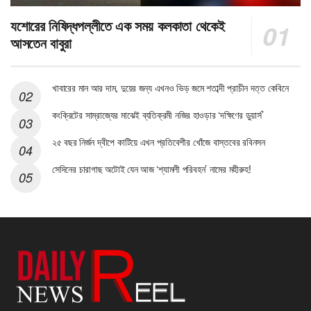
যশোরের নিষিদ্ধপল্লীতে এক সময় কলকাতা থেকেই
আসতেন বাবুরা
খাবারের মান আর দাম, দুয়ের জন্য এখনও ভিড় জমে শতাব্দী প্রাচীন দত্ত কেবিনে
কংক্রিটের সাম্রাজ্যের মাঝেই ব্যতিক্রমী নজির হাওড়ার ‘দক্ষিণের ডুয়ার্স’
২৫ বছর নির্জন দ্বীপে কাটিয়ে এখন প্রতিবেশীর খোঁজে বাস্তবের রবিনসন
সেদিনের চারাগাছ অটোই যেন আজ ‘শ্যামলী পরিবহন’ নামের মহীরুহ!