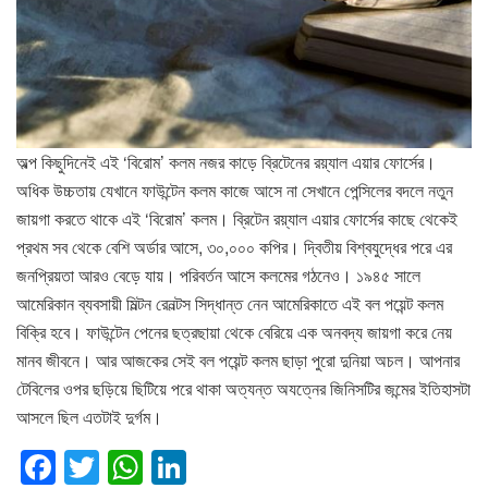
অল্প কিছুদিনেই এই ‘বিরোম’ কলম নজর কাড়ে ব্রিটেনের রয়্যাল এয়ার ফোর্সের।
অধিক উচ্চতায় যেখানে ফাউন্টেন কলম কাজে আসে না সেখানে পেন্সিলের বদলে নতুন
জায়গা করতে থাকে এই ‘বিরোম’ কলম। ব্রিটেন রয়্যাল এয়ার ফোর্সের কাছে থেকেই
প্রথম সব থেকে বেশি অর্ডার আসে, ৩০,০০০ কপির। দ্বিতীয় বিশ্বযুদ্ধের পরে এর
জনপ্রিয়তা আরও বেড়ে যায়। পরিবর্তন আসে কলমের গঠনেও। ১৯৪৫ সালে
আমেরিকান ব্যবসায়ী মিল্টন রেনল্টস সিদ্ধান্ত নেন আমেরিকাতে এই বল পয়েন্ট কলম
বিক্রি হবে। ফাউন্টেন পেনের ছত্রছায়া থেকে বেরিয়ে এক অনবদ্য জায়গা করে নেয়
মানব জীবনে। আর আজকের সেই বল পয়েন্ট কলম ছাড়া পুরো দুনিয়া অচল। আপনার
টেবিলের ওপর ছড়িয়ে ছিটিয়ে পরে থাকা অত্যন্ত অযত্নের জিনিসটির জন্মের ইতিহাসটা
আসলে ছিল এতটাই দুর্গম।
F
T
W
Li