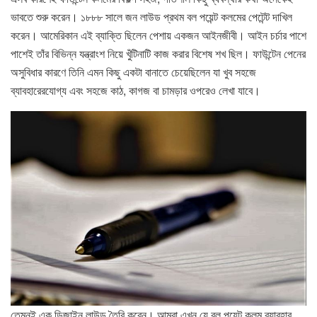
ভাবতে শুরু করেন। ১৮৮৮ সালে জন লাউড প্রথম বল পয়েন্ট কলমের পেটেন্ট দাখিল
করেন। আমেরিকান এই ব্যাক্তি ছিলেন পেশায় একজন আইনজীবী। আইন চর্চার পাশে
পাশেই তাঁর বিভিন্ন যন্ত্রাংশ নিয়ে খুঁটিনাটি কাজ করার বিশেষ শখ ছিল। ফাউন্টেন পেনের
অসুবিধার কারণে তিনি এমন কিছু একটা বানাতে চেয়েছিলেন যা খুব সহজে
ব্যাবহারেরযোগ্য এবং সহজে কাঠ, কাগজ বা চামড়ার ওপরেও লেখা যাবে।
তেমনই এক ডিজাইন লাউড তৈরি করেন। আমরা এখন যে বল পয়েন্ট কলম ব্যাবহার