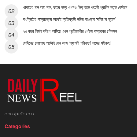
খাবারের মান আর দাম, দুয়ের জন্য এখনও ভিড় জমে শতাব্দী প্রাচীন দত্ত কেবিনে
কংক্রিটের সাম্রাজ্যের মাঝেই ব্যতিক্রমী নজির হাওড়ার ‘দক্ষিণের ডুয়ার্স’
২৫ বছর নির্জন দ্বীপে কাটিয়ে এখন প্রতিবেশীর খোঁজে বাস্তবের রবিনসন
সেদিনের চারাগাছ অটোই যেন আজ ‘শ্যামলী পরিবহন’ নামের মহীরুহ!
রোজ হোক বাঁচার খবর
Categories