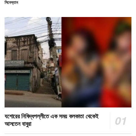
সিনেস্তান
যশোরের নিষিদ্ধপল্লীতে এক সময় কলকাতা থেকেই
আসতেন বাবুরা