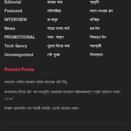
Editorial
কাজের খবর
প্রকৃতি
Featured
নস্টালজিয়া
বদলে দেওয়ার গল্প
INTERVIEW
না-মানুষ
বাণিজ্য
News
পায়ের তলায় সর্ষে
রক-টক
PROMOTIONAL
পালা- পাব্বণ
শিকড়ের টান
Tech Savvy
পুরনো দিনের কথা
সমপ্রেমী
Uncategorized
পেট পুজো
সিনেস্তান
Recent Posts
অবহেলা পেরিয়ে মাগুরার বাজার মাতাচ্ছে কাঠ লিচু
কলকাতায় চাঁদের হাট: বঙ্গ সংস্কৃতি ফোরামের উদ্যোগে জাঁকজমকপূর্ণ ‘শ্রেষ্ঠ প্রতিভা সম্মান
২০২৬’
লিনাক্স অ্যাডমিন পদে স্থায়ী চাকরি! এখনই আবেদন করুন