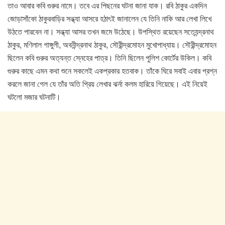
তাও আবার কবি গুরুর নামে। তবে এর পিছনের ঘটনা জানা যাক। রবি ঠাকুর একদিন
জোড়াসাঁকো ঠাকুরবাড়ির সন্ধ্যা আসরে হঠাৎই জানালেন যে তিনি নাকি আর লেখা লিখে
উঠতে পারবেন না। সন্ধ্যা আসর তখন জমে উঠেছে। উপস্থিত রয়েছেন সত্যেন্দ্রনাথ
ঠাকুর, মণিলাল গাঙ্গুলী, অবনীন্দ্রনাথ ঠাকুর, সৌরীন্দ্রমোহন মুখোপাধ্যায়। সৌরীন্দ্রমোহন
ছিলেন কবি গুরুর অত্যন্ত স্নেহের পাত্র। তিনি ছিলেন পুলিশ কোর্টের উকিল। কবি
গুরুর কাছে এমন কথা শুনে সকলেই একপ্রকার হতবাক। তাঁকে ঘিরে সবাই এবার প্রশ্ন
করলে জানা গেল যে তাঁর অতি প্রিয় লেখার ঝর্না কলম হারিয়ে গিয়েছে। এই নিয়েই
ঘটলো মজার ঘটনাটি।