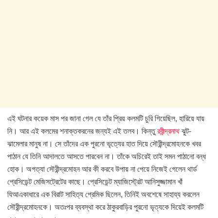
এই ঘটনার কয়েক মাস পর জানা গেল যে তাঁর প্রিয় কলমটি চুরি গিয়েছিল, হারিয়ে যায়
নি। আর এই কলমের শনাক্তকরনের জন্যই এই তলব। কিন্তু
রবীন্দ্রনাথ
ঝুট-
ঝামেলার মানুষ না। সে তাঁদের এক পুরনো ভৃত্যের হাত দিয়ে সৌরীন্দ্রমোহনকে খবর
পাঠান যে তিনি আদালতে আসতে পারবেন না। তাঁকে অচিরেই তাই সমন পাঠানো বন্ধ
হোক। অগত্যা সৌরীন্দ্রমোহন আর কী করবে উপায় না পেয়ে নিজেই গেলেন থার্ড
প্রেসিডেন্ট মেজিসট্রেটের কাছে। প্রেসিডেন্ট ম্যাজিস্ট্রেট আনিসুজ্জামান খাঁ
যিআএকাধারে এক বিরাট সাহিত্য প্রেমিক ছিলেন, তিনিই অবশেষে সাহায্য করলেন
সৌরীন্দ্রমোহনকে। অতঃপর ব্যবস্থা করে ঠাকুরবাড়ির পুরনো ভৃত্যকে দিয়েই কলমটি