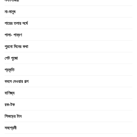
না-মানুষ
পায়ের তলায় সর্ষে
পালা- পাব্বণ
পুরনো দিনের কথা
পেট পুজো
প্রকৃতি
বদলে দেওয়ার গল্প
বাণিজ্য
রক-টক
শিকড়ের টান
সমপ্রেমী