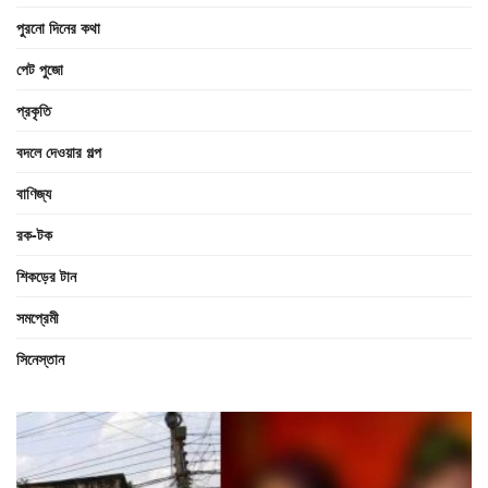
পুরনো দিনের কথা
পেট পুজো
প্রকৃতি
বদলে দেওয়ার গল্প
বাণিজ্য
রক-টক
শিকড়ের টান
সমপ্রেমী
সিনেস্তান