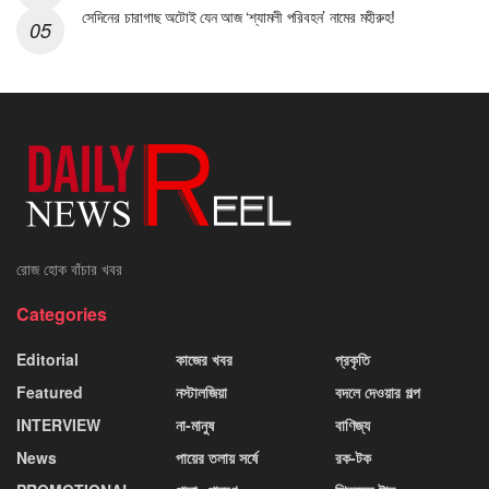
সেদিনের চারাগাছ অটোই যেন আজ ‘শ্যামলী পরিবহন’ নামের মহীরুহ!
রোজ হোক বাঁচার খবর
Categories
Editorial
কাজের খবর
প্রকৃতি
Featured
নস্টালজিয়া
বদলে দেওয়ার গল্প
INTERVIEW
না-মানুষ
বাণিজ্য
News
পায়ের তলায় সর্ষে
রক-টক