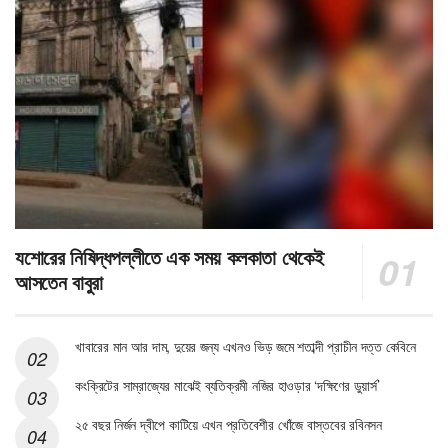
যশোরের নিষিদ্ধপল্লীতে এক সময় কলকাতা থেকেই
আসতেন বাবুরা
খাবারের মান আর দাম, দুয়ের জন্য এখনও ভিড় জমে শতাব্দী প্রাচীন দত্ত কেবিনে
কংক্রিটের সাম্রাজ্যের মাঝেই ব্যতিক্রমী নজির হাওড়ার ‘দক্ষিণের ডুয়ার্স’
২৫ বছর নির্জন দ্বীপে কাটিয়ে এখন প্রতিবেশীর খোঁজে বাস্তবের রবিনসন