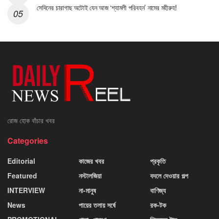
সেদিনের চারাগাছ অটোই যেন আজ ‘শ্যামলী পরিবহন’ নামের মহীরুহ!
রোজ হোক বাঁচার খবর
Categories
Editorial
কাজের খবর
প্রকৃতি
Featured
নস্টালজিয়া
বদলে দেওয়ার গল্প
INTERVIEW
না-মানুষ
বাণিজ্য
News
পায়ের তলায় সর্ষে
রক-টক