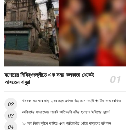
যশোরের নিষিদ্ধপল্লীতে এক সময় কলকাতা থেকেই
আসতেন বাবুরা
খাবারের মান আর দাম, দুয়ের জন্য এখনও ভিড় জমে শতাব্দী প্রাচীন দত্ত কেবিনে
কংক্রিটের সাম্রাজ্যের মাঝেই ব্যতিক্রমী নজির হাওড়ার ‘দক্ষিণের ডুয়ার্স’
২৫ বছর নির্জন দ্বীপে কাটিয়ে এখন প্রতিবেশীর খোঁজে বাস্তবের রবিনসন