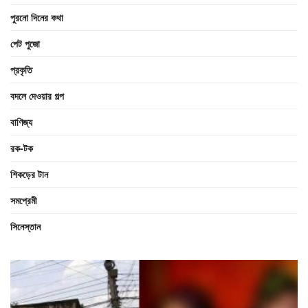
পুরনো দিনের কথা
পেট পুজো
প্রকৃতি
বদলে দেওয়ার গল্প
বাণিজ্য
রক-টক
শিকড়ের টান
সমপ্রেমী
সিনেস্তান