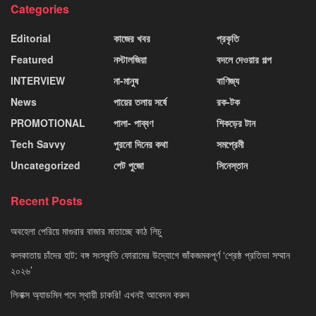
Categories
Editorial
কাজের খবর
প্রকৃতি
Featured
নস্টালজিয়া
বদলে দেওয়ার গল্প
INTERVIEW
না-মানুষ
বাণিজ্য
News
পায়ের তলায় সর্ষে
রক-টক
PROMOTIONAL
পালা- পাব্বণ
শিকড়ের টান
Tech Savvy
পুরনো দিনের কথা
সমপ্রেমী
Uncategorized
পেট পুজো
সিনেস্তান
Recent Posts
অবহেলা পেরিয়ে মাগুরার বাজার মাতাচ্ছে কাঠ লিচু
কলকাতায় চাঁদের হাট: বঙ্গ সংস্কৃতি ফোরামের উদ্যোগে জাঁকজমকপূর্ণ ‘শ্রেষ্ঠ প্রতিভা সম্মান
২০২৬’
লিনাক্স অ্যাডমিন পদে স্থায়ী চাকরি! এখনই আবেদন করুন