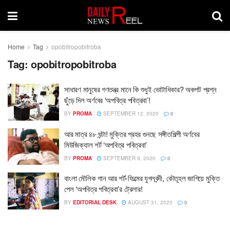
Home
Tag
opobitropobitroba
Tag:
opobitropobitroba
সাধারণ মানুষের গণতন্ত্র মানে কি শুধুই ভোটাধিকার? অকপট প্রশ্ন
ছুঁড়ে দিল অর্ণবের ‘অপবিত্র পবিত্রবা’!
BY
PROMA
SEPTEMBER 12, 2020
0
আর মাত্র ৪৮ ঘন্টা! মুক্তির প্রহর গুনছে সঙ্গীতশিল্পী অর্ণবের
মিউজিক্যাল শর্ট ‘অপবিত্র পবিত্রবা’
BY
PROMA
SEPTEMBER 9, 2020
0
বাংলা মৌলিক গান আর শর্ট-ফিল্মের যুগলবন্দী, কৌতূহল জাগিয়ে মুক্তি
পেল ‘অপবিত্র পবিত্রবা’র ট্রেলার!
BY
EDITORIAL DESK
AUGUST 31, 2020
0