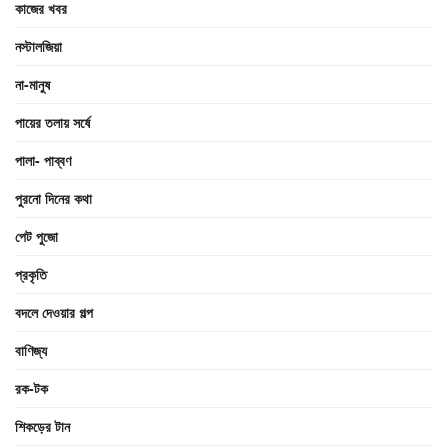
কাজের খবর
নস্টালজিয়া
না-মানুষ
পায়ের তলায় সর্ষে
পালা- পাব্বণ
পুরনো দিনের কথা
পেট পুজো
প্রকৃতি
বদলে দেওয়ার গল্প
বাণিজ্য
রক-টক
শিকড়ের টান