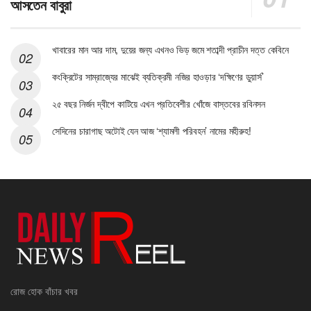
আসতেন বাবুরা
খাবারের মান আর দাম, দুয়ের জন্য এখনও ভিড় জমে শতাব্দী প্রাচীন দত্ত কেবিনে
কংক্রিটের সাম্রাজ্যের মাঝেই ব্যতিক্রমী নজির হাওড়ার ‘দক্ষিণের ডুয়ার্স’
২৫ বছর নির্জন দ্বীপে কাটিয়ে এখন প্রতিবেশীর খোঁজে বাস্তবের রবিনসন
সেদিনের চারাগাছ অটোই যেন আজ ‘শ্যামলী পরিবহন’ নামের মহীরুহ!
রোজ হোক বাঁচার খবর