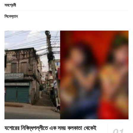
সমপ্রেমী
সিনেস্তান
যশোরের নিষিদ্ধপল্লীতে এক সময় কলকাতা থেকেই