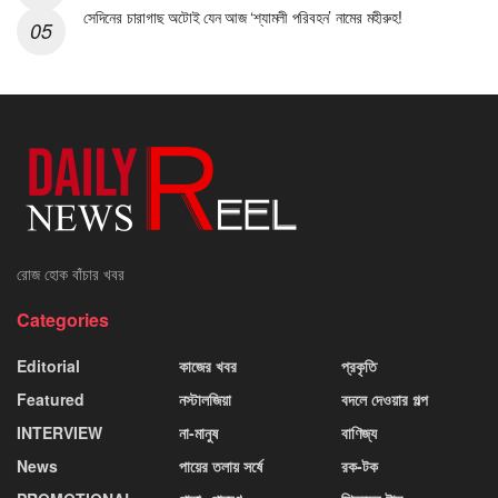
সেদিনের চারাগাছ অটোই যেন আজ ‘শ্যামলী পরিবহন’ নামের মহীরুহ!
রোজ হোক বাঁচার খবর
Categories
Editorial
কাজের খবর
প্রকৃতি
Featured
নস্টালজিয়া
বদলে দেওয়ার গল্প
INTERVIEW
না-মানুষ
বাণিজ্য
News
পায়ের তলায় সর্ষে
রক-টক