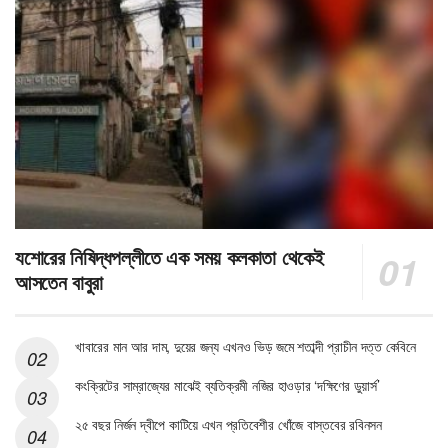
যশোরের নিষিদ্ধপল্লীতে এক সময় কলকাতা থেকেই
আসতেন বাবুরা
খাবারের মান আর দাম, দুয়ের জন্য এখনও ভিড় জমে শতাব্দী প্রাচীন দত্ত কেবিনে
কংক্রিটের সাম্রাজ্যের মাঝেই ব্যতিক্রমী নজির হাওড়ার ‘দক্ষিণের ডুয়ার্স’
২৫ বছর নির্জন দ্বীপে কাটিয়ে এখন প্রতিবেশীর খোঁজে বাস্তবের রবিনসন