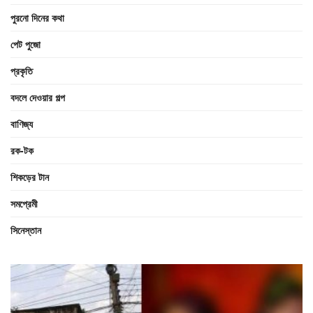
পুরনো দিনের কথা
পেট পুজো
প্রকৃতি
বদলে দেওয়ার গল্প
বাণিজ্য
রক-টক
শিকড়ের টান
সমপ্রেমী
সিনেস্তান