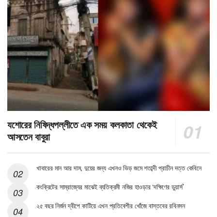
যশোরের নিষিদ্ধপল্লীতে এক সময় কলকাতা থেকেই
আসতেন বাবুরা
খাবারের মান আর দাম, দুয়ের জন্য এখনও ভিড় জমে শতাব্দী প্রাচীন দত্ত কেবিনে
কংক্রিটের সাম্রাজ্যের মাঝেই ব্যতিক্রমী নজির হাওড়ার ‘দক্ষিণের ডুয়ার্স’
২৫ বছর নির্জন দ্বীপে কাটিয়ে এখন প্রতিবেশীর খোঁজে বাস্তবের রবিনসন