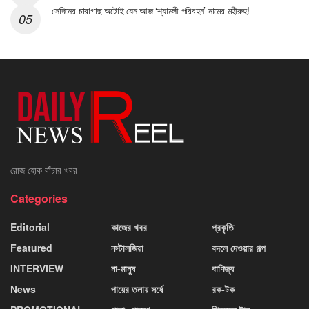
সেদিনের চারাগাছ অটোই যেন আজ ‘শ্যামলী পরিবহন’ নামের মহীরুহ!
রোজ হোক বাঁচার খবর
Categories
Editorial
কাজের খবর
প্রকৃতি
Featured
নস্টালজিয়া
বদলে দেওয়ার গল্প
INTERVIEW
না-মানুষ
বাণিজ্য
News
পায়ের তলায় সর্ষে
রক-টক