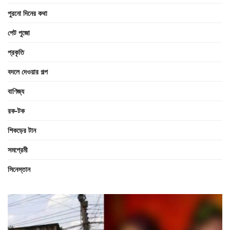
পুরনো দিনের কথা
পেট পুজো
প্রকৃতি
বদলে দেওয়ার গল্প
বাণিজ্য
রক-টক
শিকড়ের টান
সমপ্রেমী
সিনেস্তান