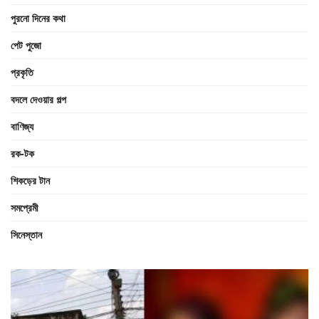
পুরনো দিনের কথা
পেট পুজো
প্রকৃতি
বদলে দেওয়ার গল্প
বাণিজ্য
রক-টক
শিকড়ের টান
সমপ্রেমী
সিনেস্তান