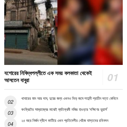
যশোরের নিষিদ্ধপল্লীতে এক সময় কলকাতা থেকেই
আসতেন বাবুরা
খাবারের মান আর দাম, দুয়ের জন্য এখনও ভিড় জমে শতাব্দী প্রাচীন দত্ত কেবিনে
কংক্রিটের সাম্রাজ্যের মাঝেই ব্যতিক্রমী নজির হাওড়ার ‘দক্ষিণের ডুয়ার্স’
২৫ বছর নির্জন দ্বীপে কাটিয়ে এখন প্রতিবেশীর খোঁজে বাস্তবের রবিনসন