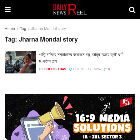
Home
Tag
Jharna Mondal story
Tag:
Jharna Mondal story
গাড়ি চালিয়ে সন্তানদের করেছেন বড়, জানুন ‘অন্য দুর্গা’ ঝর্ণা
মণ্ডলের গল্প
BY
SOURISH DAS
OCTOBER 7, 2024
0