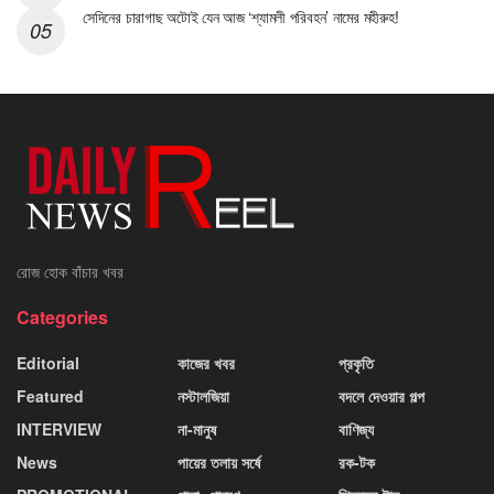
সেদিনের চারাগাছ অটোই যেন আজ ‘শ্যামলী পরিবহন’ নামের মহীরুহ!
রোজ হোক বাঁচার খবর
Categories
Editorial
কাজের খবর
প্রকৃতি
Featured
নস্টালজিয়া
বদলে দেওয়ার গল্প
INTERVIEW
না-মানুষ
বাণিজ্য
News
পায়ের তলায় সর্ষে
রক-টক