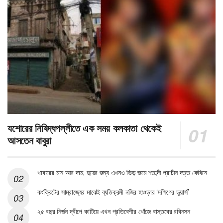
যশোরের নিষিদ্ধপল্লীতে এক সময় কলকাতা থেকেই
আসতেন বাবুরা
খাবারের মান আর দাম, দুয়ের জন্য এখনও ভিড় জমে শতাব্দী প্রাচীন দত্ত কেবিনে
কংক্রিটের সাম্রাজ্যের মাঝেই ব্যতিক্রমী নজির হাওড়ার ‘দক্ষিণের ডুয়ার্স’
২৫ বছর নির্জন দ্বীপে কাটিয়ে এখন প্রতিবেশীর খোঁজে বাস্তবের রবিনসন