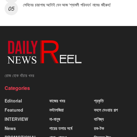
সেদিনের চারাগাছ অটোই যেন আজ ‘শ্যামলী পরিবহন’ নামের মহীরুহ!
রোজ হোক বাঁচার খবর
Categories
Editorial
কাজের খবর
প্রকৃতি
Featured
নস্টালজিয়া
বদলে দেওয়ার গল্প
INTERVIEW
না-মানুষ
বাণিজ্য
News
পায়ের তলায় সর্ষে
রক-টক