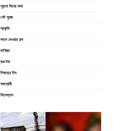
পুরনো দিনের কথা
পেট পুজো
প্রকৃতি
বদলে দেওয়ার গল্প
বাণিজ্য
রক-টক
শিকড়ের টান
সমপ্রেমী
সিনেস্তান