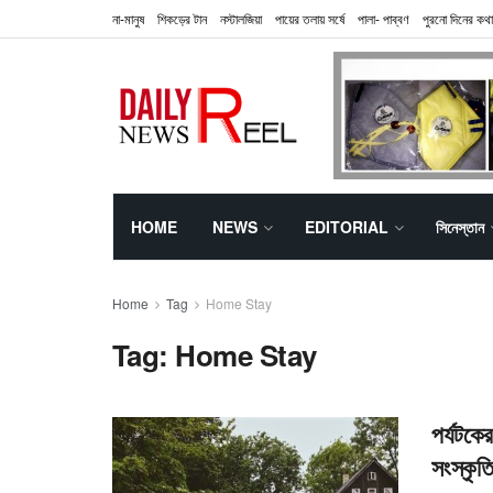
না-মানুষ
শিকড়ের টান
নস্টালজিয়া
পায়ের তলায় সর্ষে
পালা- পাব্বণ
পুরনো দিনের কথা
HOME
NEWS
EDITORIAL
সিনেস্তান
Home
Tag
Home Stay
Tag:
Home Stay
পর্যটকে
সংস্কৃত