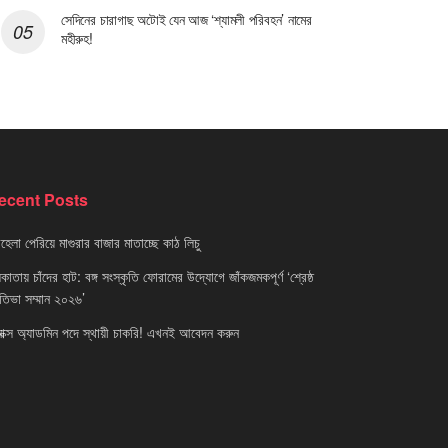
সেদিনের চারাগাছ অটোই যেন আজ ‘শ্যামলী পরিবহন’ নামের
মহীরুহ!
ecent Posts
েলা পেরিয়ে মাগুরার বাজার মাতাচ্ছে কাঠ লিচু
াতায় চাঁদের হাট: বঙ্গ সংস্কৃতি ফোরামের উদ্যোগে জাঁকজমকপূর্ণ ‘শ্রেষ্ঠ
রতিভা সম্মান ২০২৬’
নাক্স অ্যাডমিন পদে স্থায়ী চাকরি! এখনই আবেদন করুন