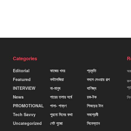
Categories
R
Editorial
কাজের খবর
প্রকৃতি
অবহ
Featured
নস্টালজিয়া
বদলে দেওয়ার গল্প
কলক
প্
INTERVIEW
না-মানুষ
বাণিজ্য
News
পায়ের তলায় সর্ষে
রক-টক
লি
PROMOTIONAL
পালা- পাব্বণ
শিকড়ের টান
Tech Savvy
পুরনো দিনের কথা
সমপ্রেমী
Uncategorized
পেট পুজো
সিনেস্তান