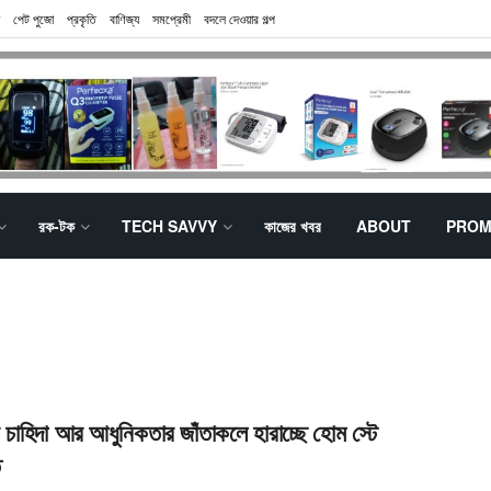
পেট পুজো
প্রকৃতি
বাণিজ্য
সমপ্রেমী
বদলে দেওয়ার গল্প
রক-টক
TECH SAVVY
কাজের খবর
ABOUT
PROM
র চাহিদা আর আধুনিকতার জাঁতাকলে হারাচ্ছে হোম স্টে
ি