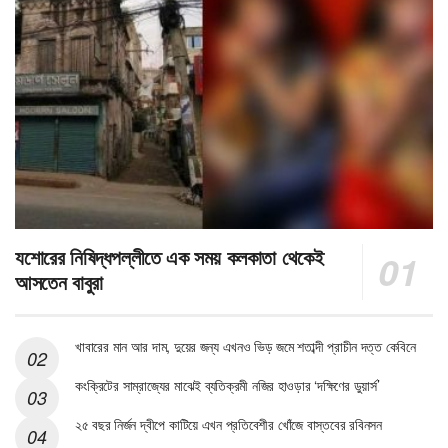
যশোরের নিষিদ্ধপল্লীতে এক সময় কলকাতা থেকেই
আসতেন বাবুরা
খাবারের মান আর দাম, দুয়ের জন্য এখনও ভিড় জমে শতাব্দী প্রাচীন দত্ত কেবিনে
কংক্রিটের সাম্রাজ্যের মাঝেই ব্যতিক্রমী নজির হাওড়ার ‘দক্ষিণের ডুয়ার্স’
২৫ বছর নির্জন দ্বীপে কাটিয়ে এখন প্রতিবেশীর খোঁজে বাস্তবের রবিনসন