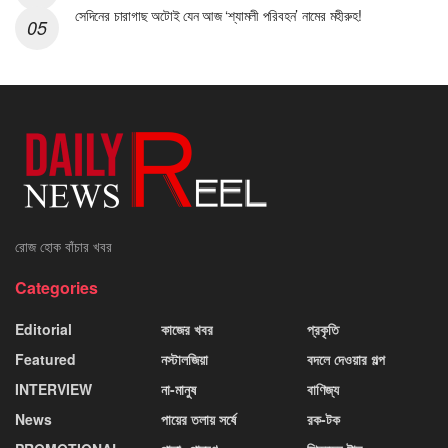
সেদিনের চারাগাছ অটোই যেন আজ ‘শ্যামলী পরিবহন’ নামের মহীরুহ!
রোজ হোক বাঁচার খবর
Categories
Editorial
কাজের খবর
প্রকৃতি
Featured
নস্টালজিয়া
বদলে দেওয়ার গল্প
INTERVIEW
না-মানুষ
বাণিজ্য
News
পায়ের তলায় সর্ষে
রক-টক