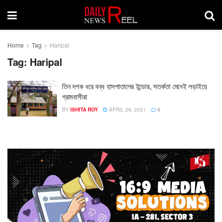
Home
Tag
Haripal
Tag:
Haripal
তিন দশক ধরে বন্ধ হাসপাতালের ইন্ডোর, সতর্কতা মেনেই লড়াইয়ে
গ্রামবাসীরা
BY
ISHITA ROY
APRIL 28, 2021
0