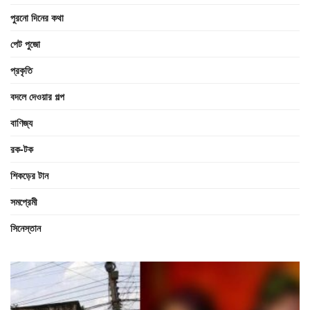
পুরনো দিনের কথা
পেট পুজো
প্রকৃতি
বদলে দেওয়ার গল্প
বাণিজ্য
রক-টক
শিকড়ের টান
সমপ্রেমী
সিনেস্তান