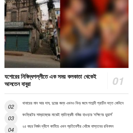
যশোরের নিষিদ্ধপল্লীতে এক সময় কলকাতা থেকেই
আসতেন বাবুরা
খাবারের মান আর দাম, দুয়ের জন্য এখনও ভিড় জমে শতাব্দী প্রাচীন দত্ত কেবিনে
কংক্রিটের সাম্রাজ্যের মাঝেই ব্যতিক্রমী নজির হাওড়ার ‘দক্ষিণের ডুয়ার্স’
২৫ বছর নির্জন দ্বীপে কাটিয়ে এখন প্রতিবেশীর খোঁজে বাস্তবের রবিনসন