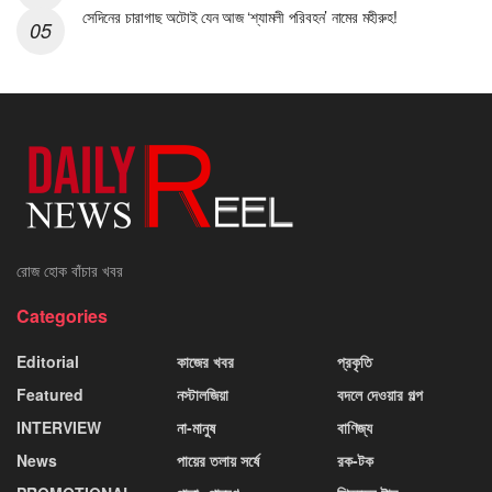
সেদিনের চারাগাছ অটোই যেন আজ ‘শ্যামলী পরিবহন’ নামের মহীরুহ!
রোজ হোক বাঁচার খবর
Categories
Editorial
কাজের খবর
প্রকৃতি
Featured
নস্টালজিয়া
বদলে দেওয়ার গল্প
INTERVIEW
না-মানুষ
বাণিজ্য
News
পায়ের তলায় সর্ষে
রক-টক