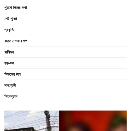
পুরনো দিনের কথা
পেট পুজো
প্রকৃতি
বদলে দেওয়ার গল্প
বাণিজ্য
রক-টক
শিকড়ের টান
সমপ্রেমী
সিনেস্তান