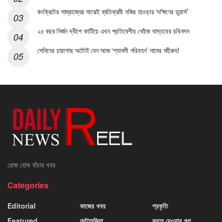
কংক্রিটের সাম্রাজ্যের মাঝেই ব্যতিক্রমী নজির হাওড়ার ‘দক্ষিণের ডুয়ার্স’
২৫ বছর নির্জন দ্বীপে কাটিয়ে এখন প্রতিবেশীর খোঁজে বাস্তবের রবিনসন
সেদিনের চারাগাছ অটোই যেন আজ ‘শ্যামলী পরিবহন’ নামের মহীরুহ!
রোজ হোক বাঁচার খবর
Categories
Editorial
কাজের খবর
প্রকৃতি
Featured
নস্টালজিয়া
বদলে দেওয়ার গল্প