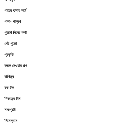
পায়ের তলায় সর্ষে
পালা- পাব্বণ
পুরনো দিনের কথা
পেট পুজো
প্রকৃতি
বদলে দেওয়ার গল্প
বাণিজ্য
রক-টক
শিকড়ের টান
সমপ্রেমী
সিনেস্তান