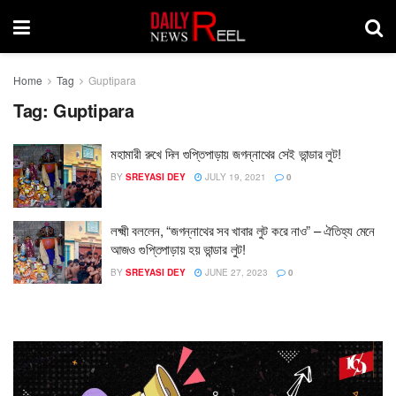
Home
Tag
Guptipara
Tag:
Guptipara
মহামারী রুখে দিল গুপ্তিপাড়ায় জগন্নাথের সেই ভান্ডার লুট!
BY
SREYASI DEY
JULY 19, 2021
0
লক্ষ্মী বললেন, “জগন্নাথের সব খাবার লুট করে নাও” – ঐতিহ্য মেনে
আজও গুপ্তিপাড়ায় হয় ভান্ডার লুট!
BY
SREYASI DEY
JUNE 27, 2023
0