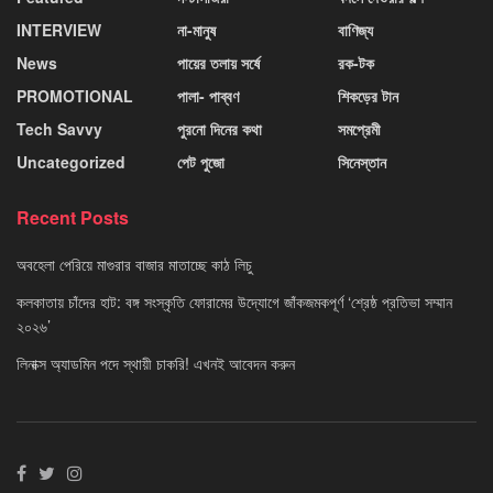
INTERVIEW
না-মানুষ
বাণিজ্য
News
পায়ের তলায় সর্ষে
রক-টক
PROMOTIONAL
পালা- পাব্বণ
শিকড়ের টান
Tech Savvy
পুরনো দিনের কথা
সমপ্রেমী
Uncategorized
পেট পুজো
সিনেস্তান
Recent Posts
অবহেলা পেরিয়ে মাগুরার বাজার মাতাচ্ছে কাঠ লিচু
কলকাতায় চাঁদের হাট: বঙ্গ সংস্কৃতি ফোরামের উদ্যোগে জাঁকজমকপূর্ণ ‘শ্রেষ্ঠ প্রতিভা সম্মান
২০২৬’
লিনাক্স অ্যাডমিন পদে স্থায়ী চাকরি! এখনই আবেদন করুন