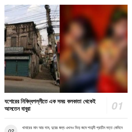
যশোরের নিষিদ্ধপল্লীতে এক সময় কলকাতা থেকেই
আসতেন বাবুরা
খাবারের মান আর দাম, দুয়ের জন্য এখনও ভিড় জমে শতাব্দী প্রাচীন দত্ত কেবিনে