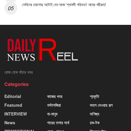
সেদিনের চারাগাছ অটোই যেন আজ ‘শ্যামলী পরিবহন’ নামের মহীরুহ!
রোজ হোক বাঁচার খবর
Categories
Editorial
কাজের খবর
প্রকৃতি
Featured
নস্টালজিয়া
বদলে দেওয়ার গল্প
INTERVIEW
না-মানুষ
বাণিজ্য
News
পায়ের তলায় সর্ষে
রক-টক