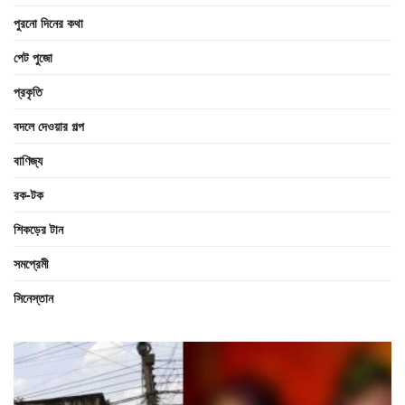
পুরনো দিনের কথা
পেট পুজো
প্রকৃতি
বদলে দেওয়ার গল্প
বাণিজ্য
রক-টক
শিকড়ের টান
সমপ্রেমী
সিনেস্তান