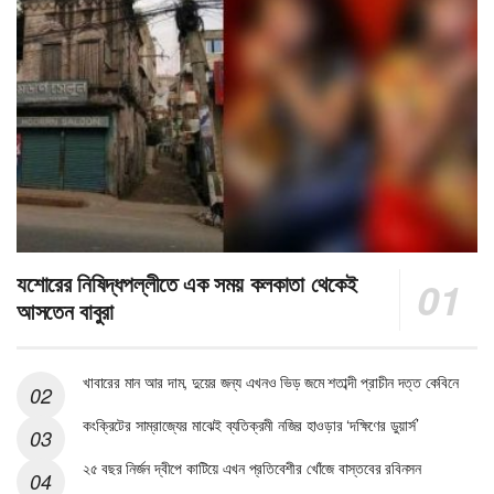
যশোরের নিষিদ্ধপল্লীতে এক সময় কলকাতা থেকেই
আসতেন বাবুরা
খাবারের মান আর দাম, দুয়ের জন্য এখনও ভিড় জমে শতাব্দী প্রাচীন দত্ত কেবিনে
কংক্রিটের সাম্রাজ্যের মাঝেই ব্যতিক্রমী নজির হাওড়ার ‘দক্ষিণের ডুয়ার্স’
২৫ বছর নির্জন দ্বীপে কাটিয়ে এখন প্রতিবেশীর খোঁজে বাস্তবের রবিনসন