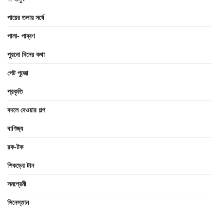
পায়ের তলায় সর্ষে
পালা- পাব্বণ
পুরনো দিনের কথা
পেট পুজো
প্রকৃতি
বদলে দেওয়ার গল্প
বাণিজ্য
রক-টক
শিকড়ের টান
সমপ্রেমী
সিনেস্তান