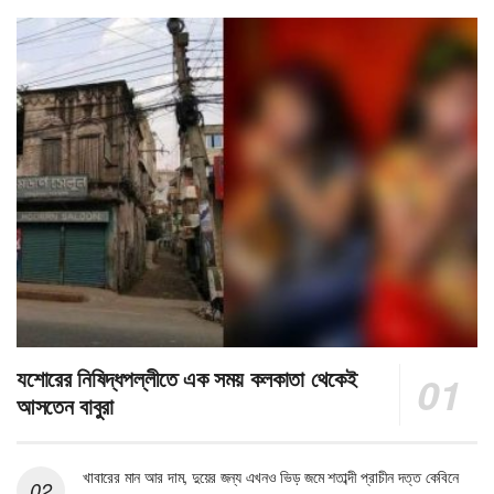
যশোরের নিষিদ্ধপল্লীতে এক সময় কলকাতা থেকেই
আসতেন বাবুরা
খাবারের মান আর দাম, দুয়ের জন্য এখনও ভিড় জমে শতাব্দী প্রাচীন দত্ত কেবিনে