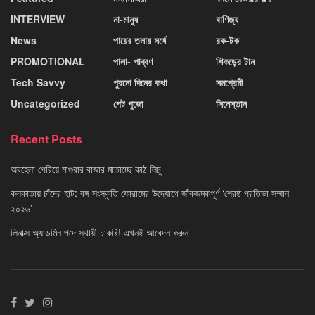
INTERVIEW
না-মানুষ
বাণিজ্য
News
পায়ের তলায় সর্ষে
রক-টক
PROMOTIONAL
পালা- পাব্বণ
শিকড়ের টান
Tech Savvy
পুরনো দিনের কথা
সমপ্রেমী
Uncategorized
পেট পুজো
সিনেস্তান
Recent Posts
অবহেলা পেরিয়ে মাগুরার বাজার মাতাচ্ছে কাঠ লিচু
কলকাতায় চাঁদের হাট: বঙ্গ সংস্কৃতি ফোরামের উদ্যোগে জাঁকজমকপূর্ণ ‘শ্রেষ্ঠ প্রতিভা সম্মান
২০২৬’
লিনাক্স অ্যাডমিন পদে স্থায়ী চাকরি! এখনই আবেদন করুন