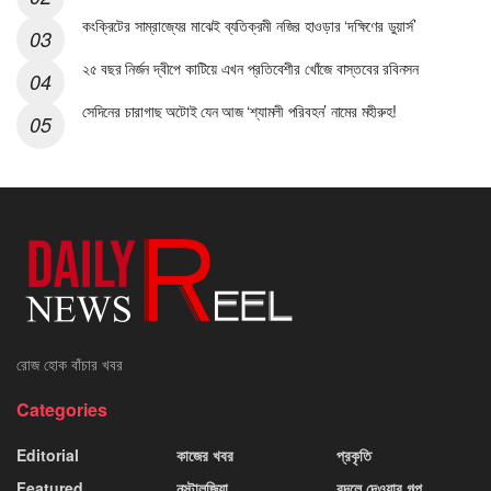
কংক্রিটের সাম্রাজ্যের মাঝেই ব্যতিক্রমী নজির হাওড়ার ‘দক্ষিণের ডুয়ার্স’
২৫ বছর নির্জন দ্বীপে কাটিয়ে এখন প্রতিবেশীর খোঁজে বাস্তবের রবিনসন
সেদিনের চারাগাছ অটোই যেন আজ ‘শ্যামলী পরিবহন’ নামের মহীরুহ!
রোজ হোক বাঁচার খবর
Categories
Editorial
কাজের খবর
প্রকৃতি
Featured
নস্টালজিয়া
বদলে দেওয়ার গল্প