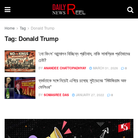
Home
Tag
Donald Trump
Tag:
Donald Trump
‘নো কিংস’ আন্দোলন বিচ্ছিন্ন প্রতিবাদ, নাকি সামগ্রিক প্রতিবাদের
ঢেউ?
BY
ANANDEE CHATTOPADHYAY
MARCH 31, 2026
0
ব্যর্থতাকে সঙ্গে নিয়েই এগিয়ে চলেছে সুইডেনের “মিউজিয়াম অফ
ফেলিওর”
BY
SOMASREE DAS
JANUARY 27, 2022
0