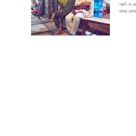
“জানি সে কো
আবার ভোরে 