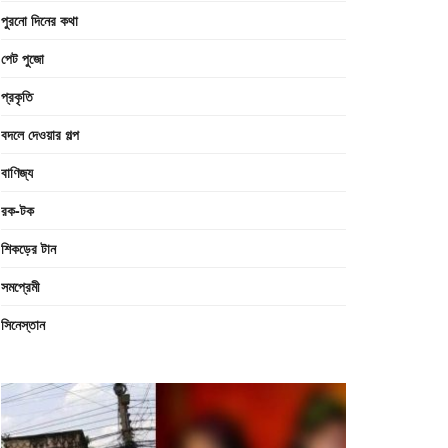
পুরনো দিনের কথা
পেট পুজো
প্রকৃতি
বদলে দেওয়ার গল্প
বাণিজ্য
রক-টক
শিকড়ের টান
সমপ্রেমী
সিনেস্তান