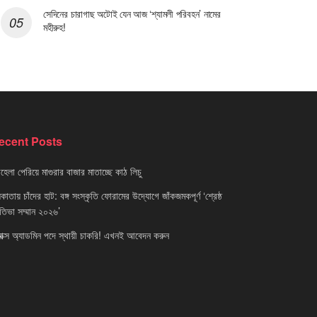
সেদিনের চারাগাছ অটোই যেন আজ ‘শ্যামলী পরিবহন’ নামের
মহীরুহ!
ecent Posts
েলা পেরিয়ে মাগুরার বাজার মাতাচ্ছে কাঠ লিচু
াতায় চাঁদের হাট: বঙ্গ সংস্কৃতি ফোরামের উদ্যোগে জাঁকজমকপূর্ণ ‘শ্রেষ্ঠ
রতিভা সম্মান ২০২৬’
নাক্স অ্যাডমিন পদে স্থায়ী চাকরি! এখনই আবেদন করুন