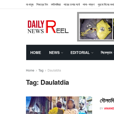
না-মানুষ
শিকড়ের টান
নস্টালজিয়া
পায়ের তলায় সর্ষে
পালা- পাব্বণ
পুরনো দিনের কথা
HOME
NEWS
EDITORIAL
সিনেস্তান
Home
Tag
Daulatdia
Tag:
Daulatdia
দৌলতদিয়
BY
ANAND