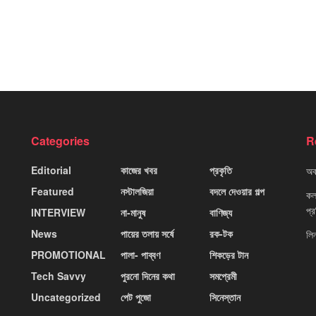
Categories
R
Editorial
কাজের খবর
প্রকৃতি
অবহ
Featured
নস্টালজিয়া
বদলে দেওয়ার গল্প
কলক
প্
INTERVIEW
না-মানুষ
বাণিজ্য
News
পায়ের তলায় সর্ষে
রক-টক
লি
PROMOTIONAL
পালা- পাব্বণ
শিকড়ের টান
Tech Savvy
পুরনো দিনের কথা
সমপ্রেমী
Uncategorized
পেট পুজো
সিনেস্তান