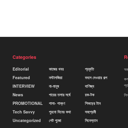
Categories
R
Editorial
কাজের খবর
প্রকৃতি
অবহ
Featured
নস্টালজিয়া
বদলে দেওয়ার গল্প
কলক
প্
INTERVIEW
না-মানুষ
বাণিজ্য
News
পায়ের তলায় সর্ষে
রক-টক
লি
PROMOTIONAL
পালা- পাব্বণ
শিকড়ের টান
Tech Savvy
পুরনো দিনের কথা
সমপ্রেমী
Uncategorized
পেট পুজো
সিনেস্তান