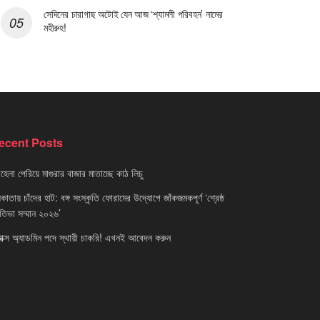
সেদিনের চারাগাছ অটোই যেন আজ ‘শ্যামলী পরিবহন’ নামের
মহীরুহ!
ecent Posts
েলা পেরিয়ে মাগুরার বাজার মাতাচ্ছে কাঠ লিচু
াতায় চাঁদের হাট: বঙ্গ সংস্কৃতি ফোরামের উদ্যোগে জাঁকজমকপূর্ণ ‘শ্রেষ্ঠ
রতিভা সম্মান ২০২৬’
নাক্স অ্যাডমিন পদে স্থায়ী চাকরি! এখনই আবেদন করুন