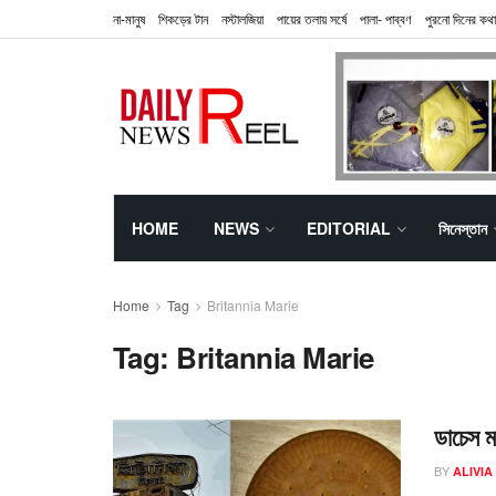
না-মানুষ
শিকড়ের টান
নস্টালজিয়া
পায়ের তলায় সর্ষে
পালা- পাব্বণ
পুরনো দিনের কথা
HOME
NEWS
EDITORIAL
সিনেস্তান
Home
Tag
Britannia Marie
Tag:
Britannia Marie
ডাচেস মা
BY
ALIVIA