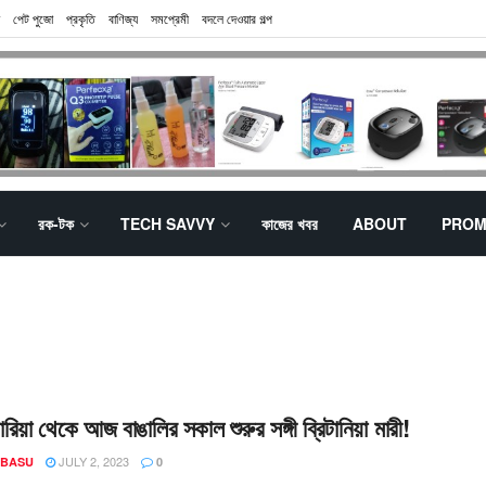
পেট পুজো
প্রকৃতি
বাণিজ্য
সমপ্রেমী
বদলে দেওয়ার গল্প
রক-টক
TECH SAVVY
কাজের খবর
ABOUT
PROM
রিয়া থেকে আজ বাঙালির সকাল শুরুর সঙ্গী ব্রিটানিয়া মারী!
JULY 2, 2023
 BASU
0