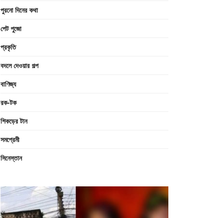
পুরনো দিনের কথা
পেট পুজো
প্রকৃতি
বদলে দেওয়ার গল্প
বাণিজ্য
রক-টক
শিকড়ের টান
সমপ্রেমী
সিনেস্তান