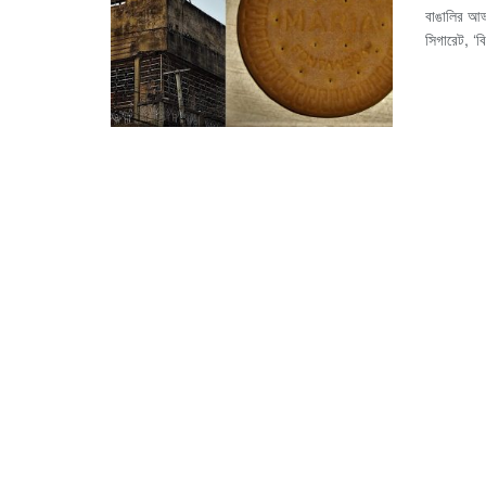
বাঙালির আড
সিগারেট, ‘ব