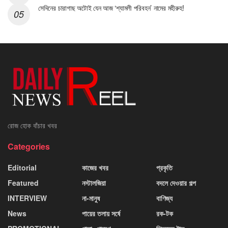
সেদিনের চারাগাছ অটোই যেন আজ ‘শ্যামলী পরিবহন’ নামের মহীরুহ!
রোজ হোক বাঁচার খবর
Categories
Editorial
কাজের খবর
প্রকৃতি
Featured
নস্টালজিয়া
বদলে দেওয়ার গল্প
INTERVIEW
না-মানুষ
বাণিজ্য
News
পায়ের তলায় সর্ষে
রক-টক