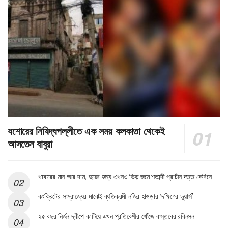
যশোরের নিষিদ্ধপল্লীতে এক সময় কলকাতা থেকেই
আসতেন বাবুরা
খাবারের মান আর দাম, দুয়ের জন্য এখনও ভিড় জমে শতাব্দী প্রাচীন দত্ত কেবিনে
কংক্রিটের সাম্রাজ্যের মাঝেই ব্যতিক্রমী নজির হাওড়ার ‘দক্ষিণের ডুয়ার্স’
২৫ বছর নির্জন দ্বীপে কাটিয়ে এখন প্রতিবেশীর খোঁজে বাস্তবের রবিনসন