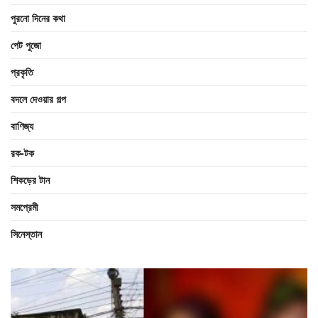
পুরনো দিনের কথা
পেট পুজো
প্রকৃতি
বদলে দেওয়ার গল্প
বাণিজ্য
রক-টক
শিকড়ের টান
সমপ্রেমী
সিনেস্তান