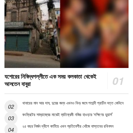
যশোরের নিষিদ্ধপল্লীতে এক সময় কলকাতা থেকেই
আসতেন বাবুরা
খাবারের মান আর দাম, দুয়ের জন্য এখনও ভিড় জমে শতাব্দী প্রাচীন দত্ত কেবিনে
কংক্রিটের সাম্রাজ্যের মাঝেই ব্যতিক্রমী নজির হাওড়ার ‘দক্ষিণের ডুয়ার্স’
২৫ বছর নির্জন দ্বীপে কাটিয়ে এখন প্রতিবেশীর খোঁজে বাস্তবের রবিনসন