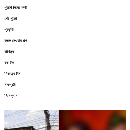
পুরনো দিনের কথা
পেট পুজো
প্রকৃতি
বদলে দেওয়ার গল্প
বাণিজ্য
রক-টক
শিকড়ের টান
সমপ্রেমী
সিনেস্তান