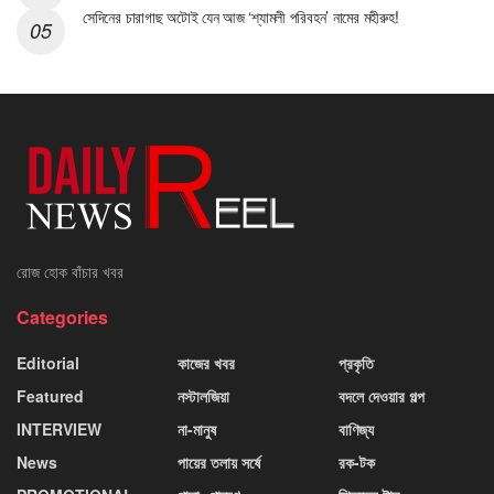
সেদিনের চারাগাছ অটোই যেন আজ ‘শ্যামলী পরিবহন’ নামের মহীরুহ!
রোজ হোক বাঁচার খবর
Categories
Editorial
কাজের খবর
প্রকৃতি
Featured
নস্টালজিয়া
বদলে দেওয়ার গল্প
INTERVIEW
না-মানুষ
বাণিজ্য
News
পায়ের তলায় সর্ষে
রক-টক