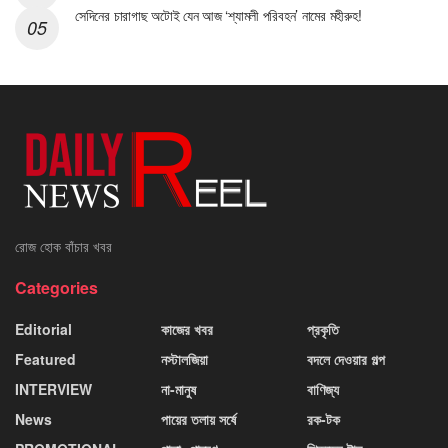
সেদিনের চারাগাছ অটোই যেন আজ ‘শ্যামলী পরিবহন’ নামের মহীরুহ!
রোজ হোক বাঁচার খবর
Categories
Editorial
কাজের খবর
প্রকৃতি
Featured
নস্টালজিয়া
বদলে দেওয়ার গল্প
INTERVIEW
না-মানুষ
বাণিজ্য
News
পায়ের তলায় সর্ষে
রক-টক