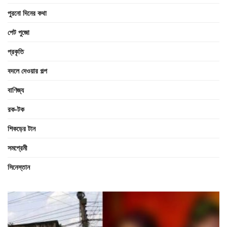
পুরনো দিনের কথা
পেট পুজো
প্রকৃতি
বদলে দেওয়ার গল্প
বাণিজ্য
রক-টক
শিকড়ের টান
সমপ্রেমী
সিনেস্তান