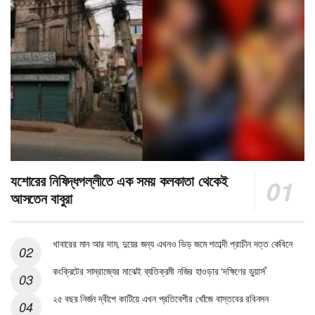
যশোরের নিষিদ্ধপল্লীতে এক সময় কলকাতা থেকেই
আসতেন বাবুরা
খাবারের মান আর দাম, দুয়ের জন্য এখনও ভিড় জমে শতাব্দী প্রাচীন দত্ত কেবিনে
কংক্রিটের সাম্রাজ্যের মাঝেই ব্যতিক্রমী নজির হাওড়ার ‘দক্ষিণের ডুয়ার্স’
২৫ বছর নির্জন দ্বীপে কাটিয়ে এখন প্রতিবেশীর খোঁজে বাস্তবের রবিনসন