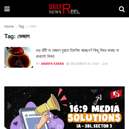
Home
Tag
ভেজাল
Tag:
ভেজাল
গুড় খাঁটি না ভেজাল বুঝতে হিমশিম খাচ্ছেন? কিছু বিষয় মাথায় না
রাখলেই বিপদ!
BY
ANANYA KARAN
DECEMBER 30, 2020
0