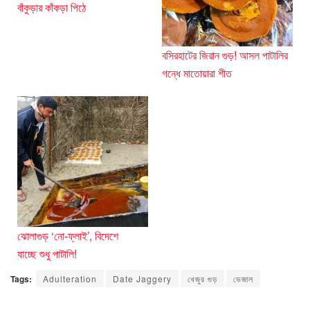
বাঁকুড়ার কাঁকড়া পিঠে
বসিরহাটের জিরান গুড়! আসল পাটালির
গন্ধে মাতোয়ারা শীত
ঝোলাগুড় ‘নো-ফ্লাই’, বিদেশে
যাচ্ছে শুধু পাটালি!
Tags:
Adulteration
Date Jaggery
খেজুর গুড়
ভেজাল