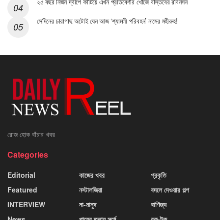
২৫ বছর নির্জন দ্বীপে কাটিয়ে এখন প্রতিবেশীর খোঁজে বাস্তবের রবিনসন
সেদিনের চারাগাছ অটোই যেন আজ ‘শ্যামলী পরিবহন’ নামের মহীরুহ!
রোজ হোক বাঁচার খবর
Categories
Editorial
কাজের খবর
প্রকৃতি
Featured
নস্টালজিয়া
বদলে দেওয়ার গল্প
INTERVIEW
না-মানুষ
বাণিজ্য
News
পায়ের তলায় সর্ষে
রক-টক