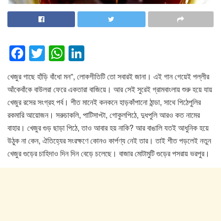
F
T
W
Li
a
wi
h
n
খেজুর গাছে হাঁড়ি বাঁধো মন”, লোকগীতিটি তো সবারই জানা। এই গান গেয়েই পল্লীর
c
tt
at
k
আঁকেবাঁকে বাউলরা ফেরে একতারা বাজিয়ে। আর সেই সুরেই গ্রামবাংলায় শুরু হয়ে যায়
e
er
s
e
খেজুর রসের সংগ্রহ পর্ব। শীত মানেই কনকনে হাড়কাঁপানো ঠান্ডা, সাথে পিঠেপুলির
b
A
dI
রকমারি আয়োজন। সরুচাকলি, পাটিসাপ্টা, গোকুলপিঠে, দুধপুলি আরও কত নামের
o
p
n
বাহার। খেজুর গুড় ছাড়া পিঠে, তাও আবার হয় নাকি? আর বাঙালি যতই আধুনিক হয়ে
উঠুক না কেন, ঐতিহ্যের সংরক্ষণে কোনও কার্পণ্য নেই তার। তাই শীত পড়লেই নতুন
o
p
খেজুর গুড়ের চাহিদাও দিন দিন বেড়ে চলেছে। বাজার মোটামুটি গুড়ের পসরায় ভরপুর।
k