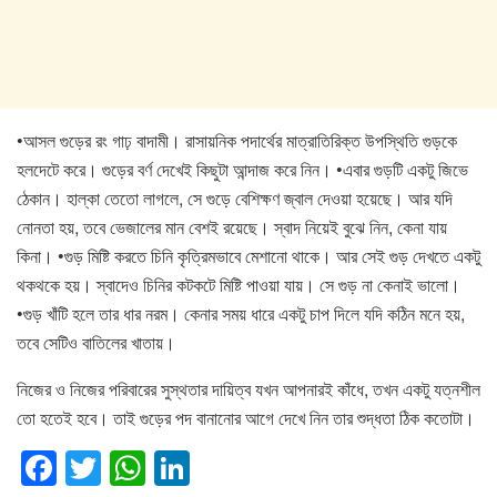
•আসল গুড়ের রং গাঢ় বাদামী। রাসায়নিক পদার্থের মাত্রাতিরিক্ত উপস্থিতি গুড়কে
হলদেটে করে। গুড়ের বর্ণ দেখেই কিছুটা আন্দাজ করে নিন। •এবার গুড়টি একটু জিভে
ঠেকান। হাল্কা তেতো লাগলে, সে গুড়ে বেশিক্ষণ জ্বাল দেওয়া হয়েছে। আর যদি
নোনতা হয়, তবে ভেজালের মান বেশই রয়েছে। স্বাদ নিয়েই বুঝে নিন, কেনা যায়
কিনা। •গুড় মিষ্টি করতে চিনি কৃত্রিমভাবে মেশানো থাকে। আর সেই গুড় দেখতে একটু
থকথকে হয়। স্বাদেও চিনির কটকটে‌ মিষ্টি পাওয়া যায়। সে গুড় না কেনাই ভালো।
•গুড় খাঁটি হলে তার ধার নরম। কেনার সময় ধারে একটু চাপ দিলে যদি কঠিন মনে হয়,
তবে সেটিও বাতিলের খাতায়।
নিজের ও নিজের পরিবারের সুস্থতার দায়িত্ব যখন আপনারই কাঁধে, তখন একটু যত্নশীল
তো হতেই হবে। তাই গুড়ের পদ বানানোর আগে দেখে নিন তার শুদ্ধতা ঠিক কতোটা।
F
T
W
Li