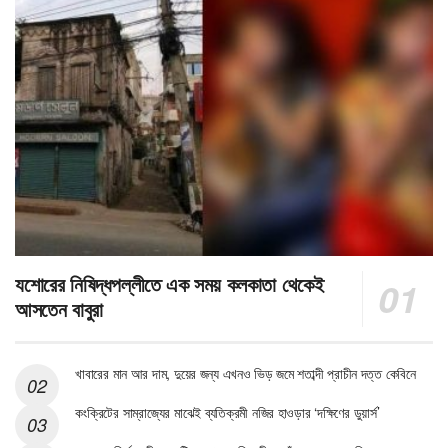
যশোরের নিষিদ্ধপল্লীতে এক সময় কলকাতা থেকেই
আসতেন বাবুরা
খাবারের মান আর দাম, দুয়ের জন্য এখনও ভিড় জমে শতাব্দী প্রাচীন দত্ত কেবিনে
কংক্রিটের সাম্রাজ্যের মাঝেই ব্যতিক্রমী নজির হাওড়ার ‘দক্ষিণের ডুয়ার্স’