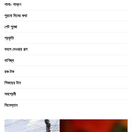
পালা- পাব্বণ
পুরনো দিনের কথা
পেট পুজো
প্রকৃতি
বদলে দেওয়ার গল্প
বাণিজ্য
রক-টক
শিকড়ের টান
সমপ্রেমী
সিনেস্তান