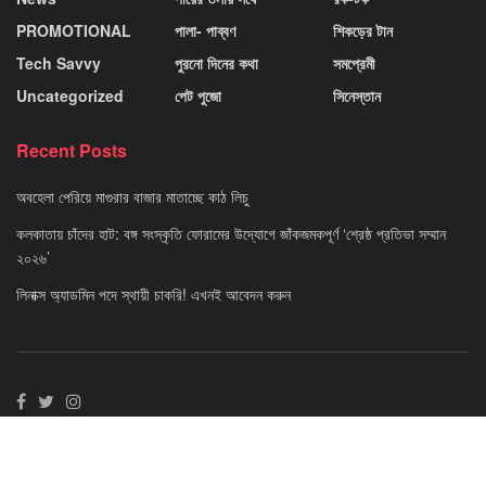
PROMOTIONAL
পালা- পাব্বণ
শিকড়ের টান
Tech Savvy
পুরনো দিনের কথা
সমপ্রেমী
Uncategorized
পেট পুজো
সিনেস্তান
Recent Posts
অবহেলা পেরিয়ে মাগুরার বাজার মাতাচ্ছে কাঠ লিচু
কলকাতায় চাঁদের হাট: বঙ্গ সংস্কৃতি ফোরামের উদ্যোগে জাঁকজমকপূর্ণ ‘শ্রেষ্ঠ প্রতিভা সম্মান
২০২৬’
লিনাক্স অ্যাডমিন পদে স্থায়ী চাকরি! এখনই আবেদন করুন
© 2020 - 22 by Daily News Reel LLP | AAU - 4174 |
Privacy Policy
|
Powered
By Neuvo