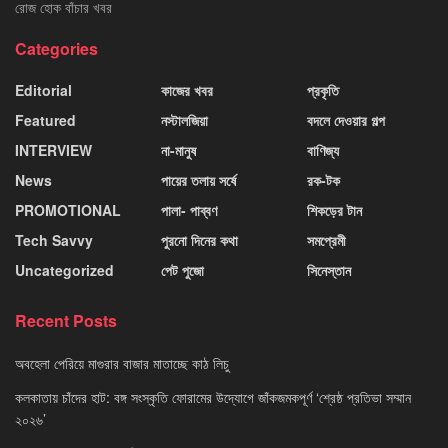
রোজ হোক বাঁচার খবর
Categories
Editorial
কাজের খবর
প্রকৃতি
Featured
নস্টালজিয়া
বদলে দেওয়ার গল্প
INTERVIEW
না-মানুষ
বাণিজ্য
News
পায়ের তলায় সর্ষে
রক-টক
PROMOTIONAL
পালা- পাব্বণ
শিকড়ের টান
Tech Savvy
পুরনো দিনের কথা
সমপ্রেমী
Uncategorized
পেট পুজো
সিনেস্তান
Recent Posts
অবহেলা পেরিয়ে মাগুরার বাজার মাতাচ্ছে কাঠ লিচু
কলকাতায় চাঁদের হাট: বঙ্গ সংস্কৃতি ফোরামের উদ্যোগে জাঁকজমকপূর্ণ ‘শ্রেষ্ঠ প্রতিভা সম্মান
২০২৬’