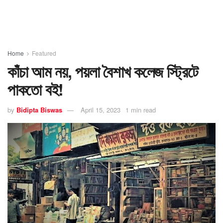
Home
Featured
কাঁচা আম নয়, পয়লা বৈশাখ কলেজ স্ট্রিটে
পাকতো বই!
by
Bidipta Biswas
April 15, 2023
1 min read