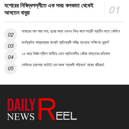
যশোরের নিষিদ্ধপল্লীতে এক সময় কলকাতা থেকেই
আসতেন বাবুরা
খাবারের মান আর দাম, দুয়ের জন্য এখনও ভিড় জমে শতাব্দী প্রাচীন দত্ত কেবিনে
কংক্রিটের সাম্রাজ্যের মাঝেই ব্যতিক্রমী নজির হাওড়ার ‘দক্ষিণের ডুয়ার্স’
২৫ বছর নির্জন দ্বীপে কাটিয়ে এখন প্রতিবেশীর খোঁজে বাস্তবের রবিনসন
সেদিনের চারাগাছ অটোই যেন আজ ‘শ্যামলী পরিবহন’ নামের মহীরুহ!