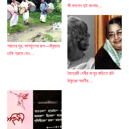
কী বললেন দুই বাংলার…
শরতের সুর, কাশফুলের রূপ—বাঁকুড়ার
ঢাকি গ্রামে যেন…
মৈত্রেয়ী দেবীর মংপুর বাড়িতে রবি
ঠাকুরের স্মরণীয়…