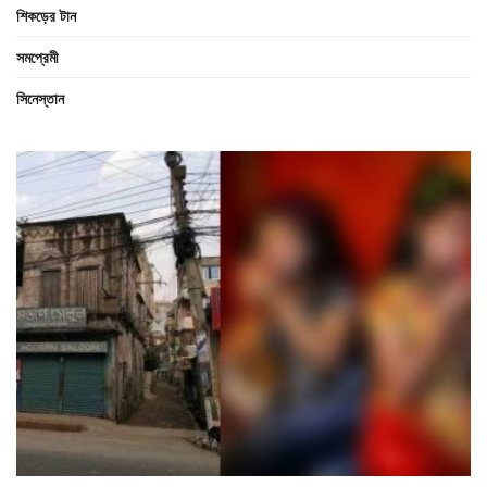
শিকড়ের টান
সমপ্রেমী
সিনেস্তান