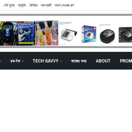
পেট পুজো
প্রকৃতি
বাণিজ্য
সমপ্রেমী
বদলে দেওয়ার গল্প
রক-টক
TECH SAVVY
কাজের খবর
ABOUT
PROM