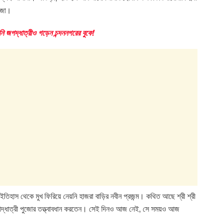
পুজো।
িনি জগদ্ধাত্রীও গড়েন চন্দননগরের বুকে!
িহাস থেকে মুখ ফিরিয়ে নেয়নি হাজরা বাড়ির নবীন প্রজন্ম। কথিত আছে শ্রী শ্রী
ির জগদ্ধাত্রী পুজোর তত্ত্বাবধান করতেন। সেই দিনও আজ নেই, সে সময়ও আজ