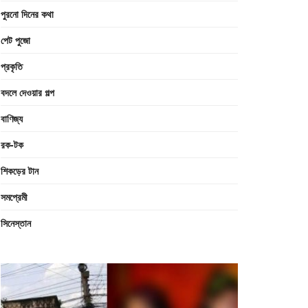
পুরনো দিনের কথা
পেট পুজো
প্রকৃতি
বদলে দেওয়ার গল্প
বাণিজ্য
রক-টক
শিকড়ের টান
সমপ্রেমী
সিনেস্তান