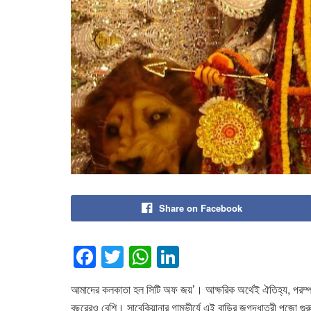
Share on Facebook
F
T
W
Li
a
wi
h
n
আমাদের কলকাতা হল সিটি অফ জয়’। আক্ষরিক অর্থেই ঐতিহ্য, পরম্প
c
tt
at
k
বছরেরও বেশি। সাবেকিয়ানার গাম্ভীর্যে এই বাড়ির জগদ্ধাত্রী পুজো গুর