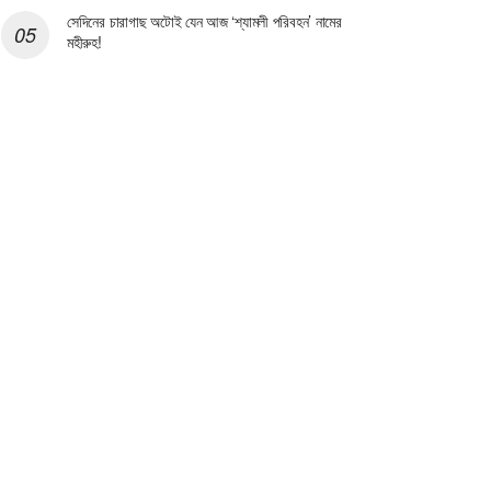
সেদিনের চারাগাছ অটোই যেন আজ ‘শ্যামলী পরিবহন’ নামের
মহীরুহ!