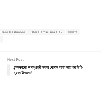
Rani Rashmoni
Shri Ramkrisna Dev
কলকাতা
ব
Next Post
চন্দননগরের জগদ্ধাত্রী ভরসা যোগান অন্য জায়গার শিল্পী-
ব্যবসায়ীদেরও!