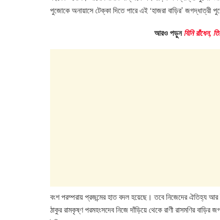
e
er
s
e
পুজোকে অনায়াসে টেক্কা দিতে পারে এই ‘হাজরা বাড়ির’ জগদ্ধাত্রী 
b
A
dI
আরও পড়ুন
যিনি রাঁধেন, ত
o
p
n
o
p
k
বংশ পরম্পরায় প্রজন্মের হাত বদল হয়েছে। তবে নিজেদের ঐতিহ্য আর ইত
ঠাকুর রামকৃষ্ণ পরমহংসদেব নিজে দাঁড়িয়ে থেকে রাণী রাসমণির বাড়