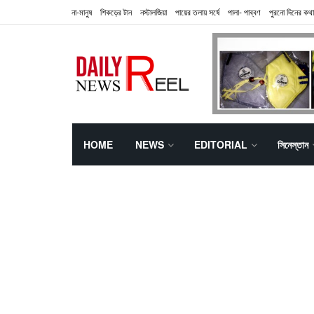
না-মানুষ
শিকড়ের টান
নস্টালজিয়া
পায়ের তলায় সর্ষে
পালা- পাব্বণ
পুরনো দিনের কথা
HOME
NEWS
EDITORIAL
সিনেস্তান