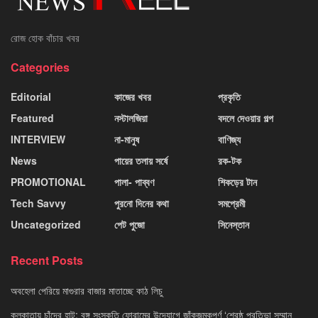
রোজ হোক বাঁচার খবর
Categories
Editorial
কাজের খবর
প্রকৃতি
Featured
নস্টালজিয়া
বদলে দেওয়ার গল্প
INTERVIEW
না-মানুষ
বাণিজ্য
News
পায়ের তলায় সর্ষে
রক-টক
PROMOTIONAL
পালা- পাব্বণ
শিকড়ের টান
Tech Savvy
পুরনো দিনের কথা
সমপ্রেমী
Uncategorized
পেট পুজো
সিনেস্তান
Recent Posts
অবহেলা পেরিয়ে মাগুরার বাজার মাতাচ্ছে কাঠ লিচু
কলকাতায় চাঁদের হাট: বঙ্গ সংস্কৃতি ফোরামের উদ্যোগে জাঁকজমকপূর্ণ ‘শ্রেষ্ঠ প্রতিভা সম্মান