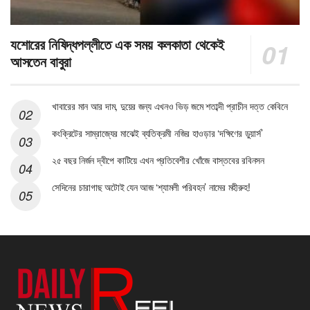
যশোরের নিষিদ্ধপল্লীতে এক সময় কলকাতা থেকেই
আসতেন বাবুরা
খাবারের মান আর দাম, দুয়ের জন্য এখনও ভিড় জমে শতাব্দী প্রাচীন দত্ত কেবিনে
কংক্রিটের সাম্রাজ্যের মাঝেই ব্যতিক্রমী নজির হাওড়ার ‘দক্ষিণের ডুয়ার্স’
২৫ বছর নির্জন দ্বীপে কাটিয়ে এখন প্রতিবেশীর খোঁজে বাস্তবের রবিনসন
সেদিনের চারাগাছ অটোই যেন আজ ‘শ্যামলী পরিবহন’ নামের মহীরুহ!