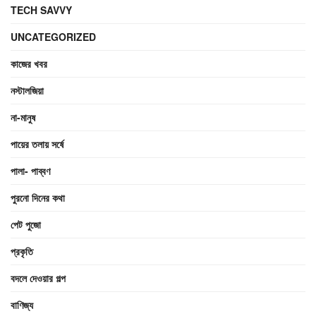
TECH SAVVY
UNCATEGORIZED
কাজের খবর
নস্টালজিয়া
না-মানুষ
পায়ের তলায় সর্ষে
পালা- পাব্বণ
পুরনো দিনের কথা
পেট পুজো
প্রকৃতি
বদলে দেওয়ার গল্প
বাণিজ্য