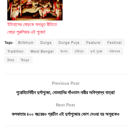
ইতিহাসের মোড়কে অদ্ভুত রীতিতে
মোড়া পুরুলিয়ার এই পুজো!
Tags:
Birbhum
Durga
Durga Puja
Feature
Festival
Tradition
West Bengal
উৎসব
ঐতিহ্য
দুর্গা পুজো
পশ্চিমবঙ্গ
ফিচার
বীরভূম
Previous Post
পুরোহিতবিহীন দুর্গাপুজো, দোমহানির সাঁওতাল নারীর অবিশ্বাস্য যাত্রা!
Next Post
কলকাতার ৪০০ বছরেরও প্রাচীন এই দুর্গাপুজোয় ভোগ দেওয়া হয় অসুরকেও