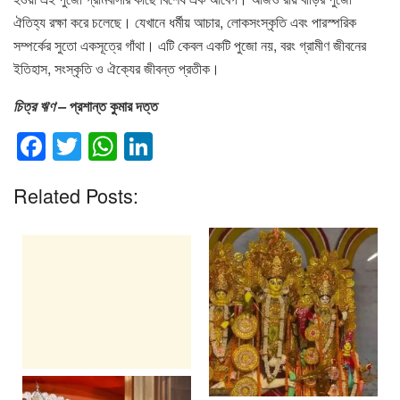
ঐতিহ্য রক্ষা করে চলেছে। যেখানে ধর্মীয় আচার, লোকসংস্কৃতি এবং পারস্পরিক
সম্পর্কের সুতো একসূত্রে গাঁথা। এটি কেবল একটি পুজো নয়, বরং গ্রামীণ জীবনের
ইতিহাস, সংস্কৃতি ও ঐক্যের জীবন্ত প্রতীক।
চিত্র ঋণ –
প্রশান্ত কুমার দত্ত
F
T
W
Li
a
wi
h
n
Related Posts:
c
tt
at
k
e
er
s
e
b
A
dI
o
p
n
o
p
k