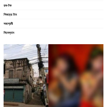
রক-টক
শিকড়ের টান
সমপ্রেমী
সিনেস্তান