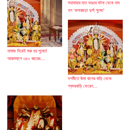
মহামায়ার হাত ভাঙার ঘটনা থেকে নাম
হল ‘কলারছড়া দুর্গা পুজো’
নামাজ দিয়েই শুরু হয় পুজো!
আরামবাগে ৩৫০ বছরের…
দশমীতে ঊমা বাপের বাড়ি থেকে
শ্বশুরবাড়ি ফেরেন…