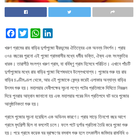
F
T
W
Li
a
wi
h
n
খরুণ গ্রামের রায় বাড়ির দুর্গাপুজো বীরভূমের ঐতিহ্যের এক অনন্য নিদর্শন। প্রায়
c
tt
at
k
৩৭৪ বছরের পুরনো এই পুজো গ্রামবাসীর মধ্যে ধর্মীয় ভক্তি, ঐক্য এবং সংস্কৃতির
e
er
s
e
ধারক। তারাপীঠ সংলগ্ন খরুণ গ্রাম, যা বর্ধিষ্ণু গ্রাম হিসেবে পরিচিত। এখানে পাঁচটি
b
A
dI
দুর্গাপুজোর মধ্যে রায় বাড়ির পুজো বিশেষভাবে উল্লেখযোগ্য। পুজোর শুরু হয় রায়
o
p
n
বাড়ির চণ্ডীমণ্ডপ থেকে, আর এই পুজোকে কেন্দ্র করেই এলাকার অন্যান্য বাড়ির
উৎসব শুরু হয়। মহালয়ায় দেবীপক্ষের সূচনা লগ্নে পটের প্রতিমাকে দিঘিতে নিরঞ্জন
o
p
দিয়ে পুনরায় আহ্বান জানানো হয় এবং মহালয়ার পরের দিন প্রতিপদে ঘট ভরে পুজোর
k
আনুষ্ঠানিকতা শুরু হয়।
গ্রামে পুজোর সূচনা হয়েছিল এক অভিনব কারণে। প্রায় সাড়ে তিনশো বছর আগে
গ্রামে মৃৎশিল্পী ছিল না বললেই চলে। ফলে পটে দুর্গার প্রতিমা তৈরি করে পুজো শুরু
হয়। পরে গ্রামে কয়েক ঘর ব্রাহ্মণের বসবাস শুরু হলে তৎকালীন জমিদার রামনিধি ও