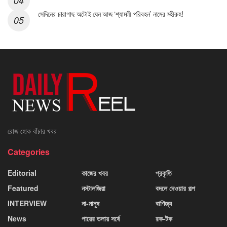
সেদিনের চারাগাছ অটোই যেন আজ ‘শ্যামলী পরিবহন’ নামের মহীরুহ!
রোজ হোক বাঁচার খবর
Categories
Editorial
কাজের খবর
প্রকৃতি
Featured
নস্টালজিয়া
বদলে দেওয়ার গল্প
INTERVIEW
না-মানুষ
বাণিজ্য
News
পায়ের তলায় সর্ষে
রক-টক