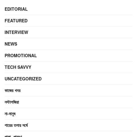
EDITORIAL
FEATURED
INTERVIEW
NEWS
PROMOTIONAL
TECH SAVVY
UNCATEGORIZED
কাজের খবর
নস্টালজিয়া
না-মানুষ
পায়ের তলায় সর্ষে
পালা- পাব্বণ