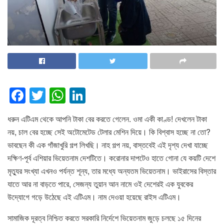
F
T
W
Li
a
wi
h
n
ধরুন এটিএম থেকে আপনি টাকা বের করতে গেলেন. ওমা একী কাণ্ড! দেখলেন টাকা
c
tt
at
k
নয়, চাল বের হচ্ছে সেই অটোমেটেড টেলার মেশিন দিয়ে। কি বিশ্বাস হচ্ছে না তো?
e
er
s
e
ভাবছেন কী এক গাঁজাখুরি গল্প লিখছি। নাহ গল্প নয়, বাস্তবেই এই দৃশ্য দেখা যাচ্ছে
b
A
dI
দক্ষিণ-পূর্ব এশিয়ার ভিয়েতনাম দেশটিতে। করোনার দাপটেও হাতে গোনা যে কয়টি দেশে
o
p
n
মৃত্যুর সংখ্যা এখনও পর্যন্ত শূন্য, তার মধ্যে অন্যতম ভিয়েতনাম। ভাইরাসের বিস্তার
যাতে আর না বাড়তে পারে, সেজন্য তুয়ান আন নামে ওই দেশেরই এক যুবকের
o
p
উদ্যোগে গড়ে উঠেছে এই এটিএম। নাম দেওয়া হয়েছে রাইস এটিএম।
k
সামাজিক দূরত্ব নিশ্চিত করতে সরকারি নির্দেশে ভিয়েতনাম জুড়ে চলছে ১৫ দিনের