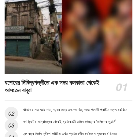
যশোরের নিষিদ্ধপল্লীতে এক সময় কলকাতা থেকেই
আসতেন বাবুরা
খাবারের মান আর দাম, দুয়ের জন্য এখনও ভিড় জমে শতাব্দী প্রাচীন দত্ত কেবিনে
কংক্রিটের সাম্রাজ্যের মাঝেই ব্যতিক্রমী নজির হাওড়ার ‘দক্ষিণের ডুয়ার্স’
২৫ বছর নির্জন দ্বীপে কাটিয়ে এখন প্রতিবেশীর খোঁজে বাস্তবের রবিনসন