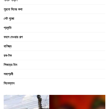
পুরনো দিনের কথা
পেট পুজো
প্রকৃতি
বদলে দেওয়ার গল্প
বাণিজ্য
রক-টক
শিকড়ের টান
সমপ্রেমী
সিনেস্তান