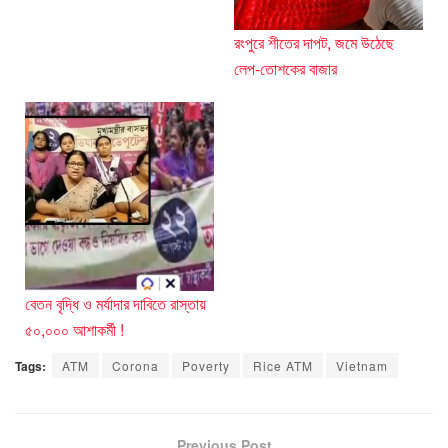
রংপুরে শীতের দাপট, জমে উঠেছে
লেপ-তোশকের বাজার
বেতন বৃদ্ধি ও মর্যাদার দাবিতে রাস্তায়
৫০,০০০ আশাকর্মী !
Tags:
ATM
Corona
Poverty
Rice ATM
Vietnam
Previous Post