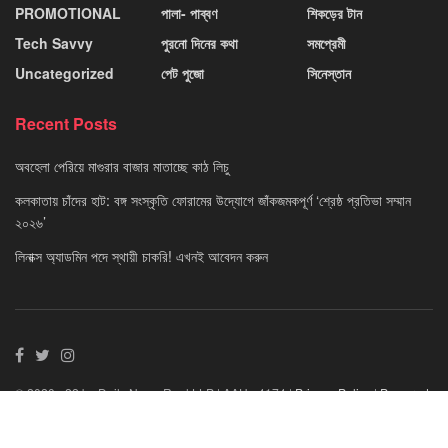
PROMOTIONAL
পালা- পাব্বণ
শিকড়ের টান
Tech Savvy
পুরনো দিনের কথা
সমপ্রেমী
Uncategorized
পেট পুজো
সিনেস্তান
Recent Posts
অবহেলা পেরিয়ে মাগুরার বাজার মাতাচ্ছে কাঠ লিচু
কলকাতায় চাঁদের হাট: বঙ্গ সংস্কৃতি ফোরামের উদ্যোগে জাঁকজমকপূর্ণ ‘শ্রেষ্ঠ প্রতিভা সম্মান
২০২৬’
লিনাক্স অ্যাডমিন পদে স্থায়ী চাকরি! এখনই আবেদন করুন
© 2020 - 22 by Daily News Reel LLP | AAU - 4174 |
Privacy Policy
|
Powered
By Neuvo