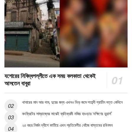
যশোরের নিষিদ্ধপল্লীতে এক সময় কলকাতা থেকেই
আসতেন বাবুরা
খাবারের মান আর দাম, দুয়ের জন্য এখনও ভিড় জমে শতাব্দী প্রাচীন দত্ত কেবিনে
কংক্রিটের সাম্রাজ্যের মাঝেই ব্যতিক্রমী নজির হাওড়ার ‘দক্ষিণের ডুয়ার্স’
২৫ বছর নির্জন দ্বীপে কাটিয়ে এখন প্রতিবেশীর খোঁজে বাস্তবের রবিনসন