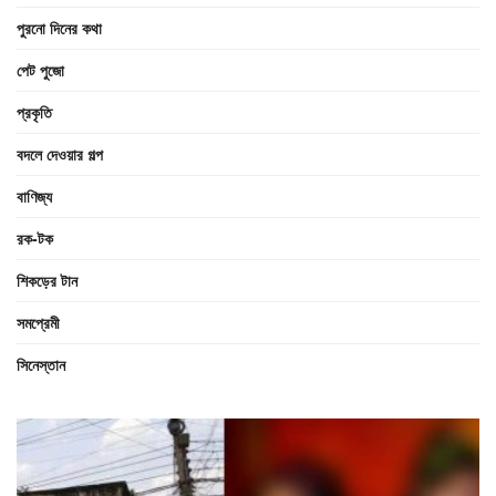
পুরনো দিনের কথা
পেট পুজো
প্রকৃতি
বদলে দেওয়ার গল্প
বাণিজ্য
রক-টক
শিকড়ের টান
সমপ্রেমী
সিনেস্তান