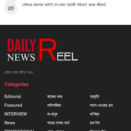
সেদিনের চারাগাছ অটোই যেন আজ ‘শ্যামলী পরিবহন’ নামের মহীরুহ!
রোজ হোক বাঁচার খবর
Categories
Editorial
কাজের খবর
প্রকৃতি
Featured
নস্টালজিয়া
বদলে দেওয়ার গল্প
INTERVIEW
না-মানুষ
বাণিজ্য
News
পায়ের তলায় সর্ষে
রক-টক