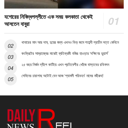
যশোরের নিষিদ্ধপল্লীতে এক সময় কলকাতা থেকেই
আসতেন বাবুরা
খাবারের মান আর দাম, দুয়ের জন্য এখনও ভিড় জমে শতাব্দী প্রাচীন দত্ত কেবিনে
কংক্রিটের সাম্রাজ্যের মাঝেই ব্যতিক্রমী নজির হাওড়ার ‘দক্ষিণের ডুয়ার্স’
২৫ বছর নির্জন দ্বীপে কাটিয়ে এখন প্রতিবেশীর খোঁজে বাস্তবের রবিনসন
সেদিনের চারাগাছ অটোই যেন আজ ‘শ্যামলী পরিবহন’ নামের মহীরুহ!