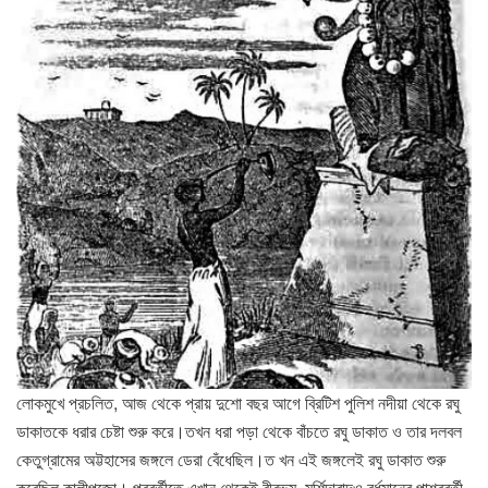
লোকমুখে প্রচলিত, আজ থেকে প্রায় দুশো বছর আগে ব্রিটিশ পুলিশ নদীয়া থেকে রঘু
ডাকাতকে ধরার চেষ্টা শুরু করে।তখন ধরা পড়া থেকে বাঁচতে রঘু ডাকাত ও তার দলবল
কেতুগ্রামের অট্টহাসের জঙ্গলে ডেরা বেঁধেছিল।ত খন এই জঙ্গলেই রঘু ডাকাত শুরু
করেছিল কালীপুজো। পরবর্তীতে এখান থেকেই বীরভূম, মুর্শিদাবাদও বর্ধমানের পাশ্ববর্তী