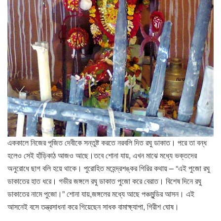
এককালে নিজের পূজিত দেবীকে সন্তুষ্ট করতে নরবলি দিত রঘু ডাকাত। পরে তা বন্ধ
হলেও সেই হাঁড়িকাঠ আজও আছে।তবে শোনা যায়, এখন মাঝে মধ্যে ভক্তদের
অনুরোধে ছাগ বলি হয়ে থাকে। পুরোহিত মহেন্দ্রশঙ্কর গিরির কথায় – “এই পুজো রঘু
ডাকাতের হাত ধরে। গভীর জঙ্গলে রঘু ডাকাত পুজো করে বেরাত। বিশেষ দিনে রঘু
ডাকাতের নামে পুজো।” শোনা যায়,জঙ্গলের মধ্যে আছে পঞ্চমুন্ডির আসন। এই
আসনেই বসে তন্ত্রসাধনা করে গিয়েছেন সাধক বামাক্ষ্যাপা, গিরীশ ঘোষ।