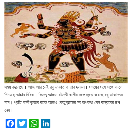
সময় বদলেছে। আজ আর নেই রঘু ডাকাত বা তার দলবল। সময়ের সঙ্গে সঙ্গে বদলে
গিয়েছে আচার বিধিও। কিন্তু আজও রটন্তী কালীর সঙ্গে জুড়ে রয়েছে রঘু ডাকাতের
নাম। প্রতি কালীপুজোর রাতে আজও কেতুগ্রামের সব রূপকথা যেন বাস্তবের রূপ
নেয়।
F
T
W
Li