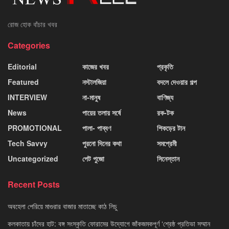
রোজ হোক বাঁচার খবর
Categories
Editorial
কাজের খবর
প্রকৃতি
Featured
নস্টালজিয়া
বদলে দেওয়ার গল্প
INTERVIEW
না-মানুষ
বাণিজ্য
News
পায়ের তলায় সর্ষে
রক-টক
PROMOTIONAL
পালা- পাব্বণ
শিকড়ের টান
Tech Savvy
পুরনো দিনের কথা
সমপ্রেমী
Uncategorized
পেট পুজো
সিনেস্তান
Recent Posts
অবহেলা পেরিয়ে মাগুরার বাজার মাতাচ্ছে কাঠ লিচু
কলকাতায় চাঁদের হাট: বঙ্গ সংস্কৃতি ফোরামের উদ্যোগে জাঁকজমকপূর্ণ ‘শ্রেষ্ঠ প্রতিভা সম্মান