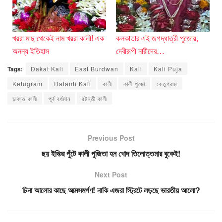
খয়রা মাছ থেকেই নাম খয়রা কালী! এক
কলকাতার এই জগদ্ধাত্রী পুজোয়,
অনন্য ইতিহাস
দেবীরূপী নারীদের…
Tags:
Dakat Kali
East Burdwan
Kali
Kali Puja
Ketugram
Ratanti Kali
কালী
কালী পুজো
কেতুগ্রাম
ডাকাত কালী
পূর্ব বর্ধমান
রটন্তী কালী
Previous Post
ছয় ইঞ্চির পুঁটে কালী পূজিতা হন খোদ তিলোত্তমার বুকেই!
Next Post
চিনা আলোর কাছে আত্মসমর্পণ! নাকি এজরা স্ট্রিটে লড়ছে ভারতীয় আলো?