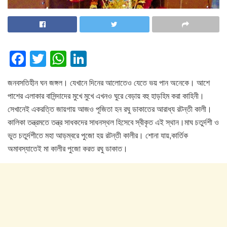
F
T
W
Li
a
wi
h
n
জনবসতিহীন ঘন জঙ্গল। যেখানে দিনের আলোতেও যেতে ভয় পান অনেকে। আশে
c
tt
at
k
পাশের এলাকার বাসিন্দাদের মুখে মুখে এখনও ঘুরে বেড়ায় বহু হাড়হিম করা কাহিনী।
e
er
s
e
সেখানেই একরত্তি জায়গায় আজও পূজিতা হন রঘু ডাকাতের আরাধ্য রটন্তী কালী।
b
A
dI
কালিকা তন্ত্রমতে তন্ত্র সাধকদের সাধনস্থল হিসেবে স্বীকৃত এই স্থান।মাঘ চতুর্দশী ও
o
p
n
ভুত চতুর্দশীতে মহা আড়ম্বরে পুজো হয় রটন্তী কালীর। শোনা যায়,কার্তিক
অমাবস্যাতেই মা কালীর পুজো করত রঘু ডাকাত।
o
p
k