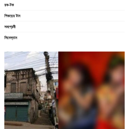
রক-টক
শিকড়ের টান
সমপ্রেমী
সিনেস্তান