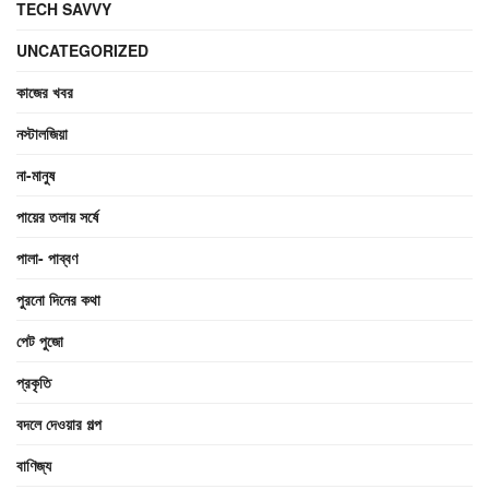
TECH SAVVY
UNCATEGORIZED
কাজের খবর
নস্টালজিয়া
না-মানুষ
পায়ের তলায় সর্ষে
পালা- পাব্বণ
পুরনো দিনের কথা
পেট পুজো
প্রকৃতি
বদলে দেওয়ার গল্প
বাণিজ্য