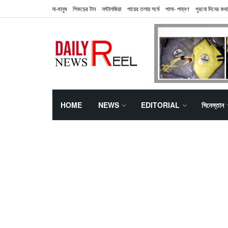
না-মানুষ
শিকড়ের টান
নস্টালজিয়া
পায়ের তলায় সর্ষে
পালা- পাব্বণ
পুরনো দিনের কথা
HOME
NEWS
EDITORIAL
সিনেস্তান