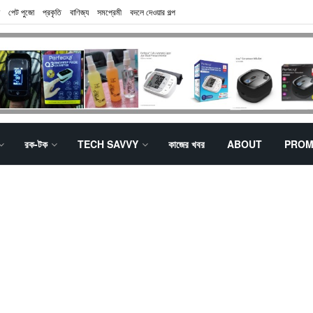
পেট পুজো
প্রকৃতি
বাণিজ্য
সমপ্রেমী
বদলে দেওয়ার গল্প
রক-টক
TECH SAVVY
কাজের খবর
ABOUT
PROM