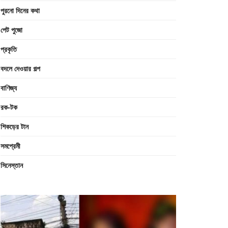
পুরনো দিনের কথা
পেট পুজো
প্রকৃতি
বদলে দেওয়ার গল্প
বাণিজ্য
রক-টক
শিকড়ের টান
সমপ্রেমী
সিনেস্তান