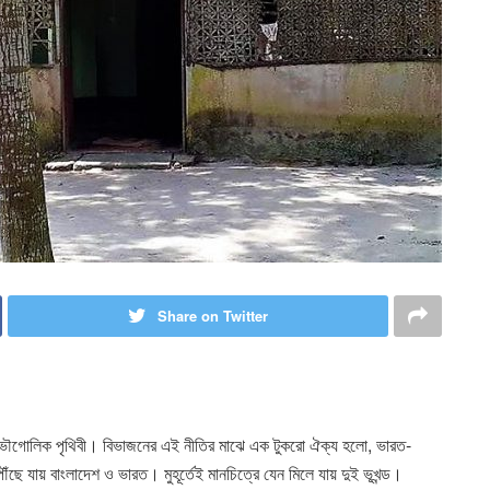
Share on Twitter
ছে ভৌগোলিক পৃথিবী। বিভাজনের এই নীতির মাঝে এক টুকরো ঐক্য হলো, ভারত-
 যায় বাংলাদেশ ও ভারত। মুহূর্তেই মানচিত্রে যেন মিলে যায় দুই ভূখন্ড।