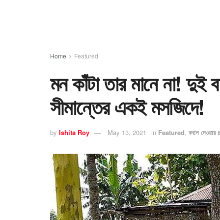
Home
Featured
মন কাঁটা তার মানে না! দুই 
সীমান্তের একই মসজিদে!
by
Ishita Roy
May 13, 2021
in
Featured
,
বদলে দেওয়ার গল