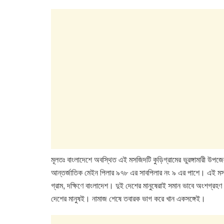
e
er
s
e
b
A
dI
o
p
n
o
p
k
মূলতঃ বাংলাদেশে অবস্থিত এই মসজিদটি কুড়িগ্রামের ভুরঙ্গামারী উপজ
আন্তর্জাতিক মেইন পিলার ৯৭৮ এর সাবপিলার নং ৯ এর পাশে। এই মসজিদে
গ্রাম, দক্ষিণে বাংলাদেশ। দুই দেশের মানুষেরাই সমান ভাবে অংশগ্রহণ
দেশের মানুষই। নামাজ শেষে তবারক ভাগ করে খান একসঙ্গেই।