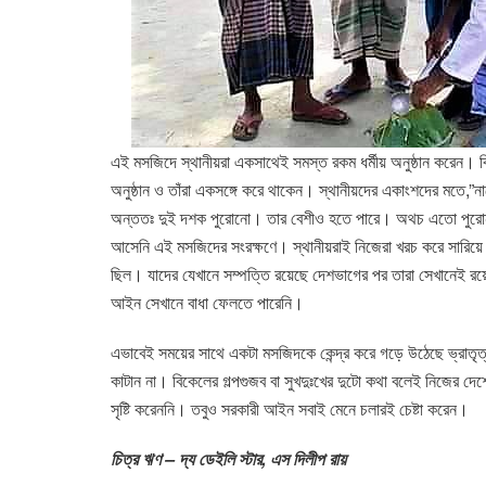
এই মসজিদে স্থানীয়রা একসাথেই সমস্ত রকম ধর্মীয় অনুষ্ঠান করেন। ব
অনুষ্ঠান ও তাঁরা একসঙ্গে করে থাকেন। স্থানীয়দের একাংশদের মতে,
অন্ততঃ দুই দশক পুরোনো। তার বেশীও হতে পারে। অথচ এতো পুরোন 
আসেনি এই মসজিদের সংরক্ষণে। স্থানীয়রাই নিজেরা খরচ করে সারিয়
ছিল। যাদের যেখানে সম্পত্তি রয়েছে দেশভাগের পর তারা সেখানেই রয়
আইন সেখানে বাধা ফেলতে পারেনি।
এভাবেই সময়ের সাথে একটা মসজিদকে কেন্দ্র করে গড়ে উঠেছে ভ্রাতৃত্
কাটান না। বিকেলের গল্পগুজব বা সুখদুঃখের দুটো কথা বলেই নিজের
সৃষ্টি করেননি। তবুও সরকারী আইন সবাই মেনে চলারই চেষ্টা করেন।
চিত্র ঋণ – দ্য ডেইলি স্টার, এস দিলীপ রায়