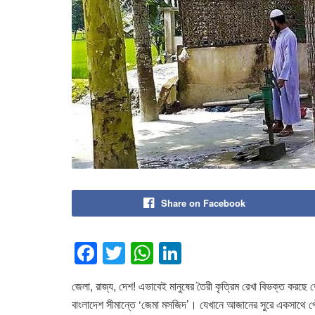
Share on Facebook
F
T
W
Li
a
wi
h
n
জেলা, রাজ্য, দেশ! এভাবেই মানুষের তৈরী কৃত্রিম রেখা বিভক্ত কর
c
tt
at
k
বাংলাদেশ সীমান্তে ‘জেমা মসজিদ’। যেখানে আজানের সুরে একসাথে পৌঁছে