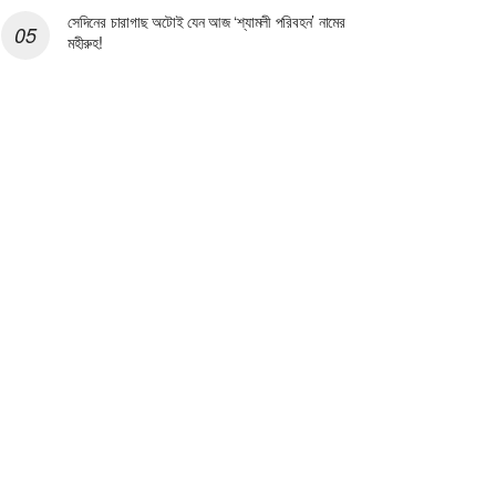
সেদিনের চারাগাছ অটোই যেন আজ ‘শ্যামলী পরিবহন’ নামের
মহীরুহ!