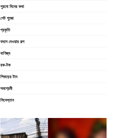
পুরনো দিনের কথা
পেট পুজো
প্রকৃতি
বদলে দেওয়ার গল্প
বাণিজ্য
রক-টক
শিকড়ের টান
সমপ্রেমী
সিনেস্তান