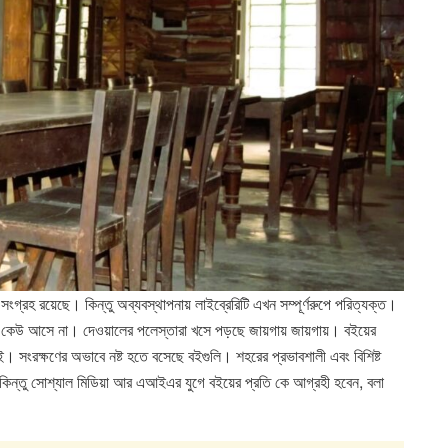
গ্রহ রয়েছে। কিন্তু অব্যবস্থাপনায় লাইব্রেরিটি এখন সম্পূর্ণরুপে পরিত্যক্ত।
 কেউ আসে না। দেওয়ালের পলেস্তারা খসে পড়ছে জায়গায় জায়গায়। বইয়ের
ই। সংরক্ষণের অভাবে নষ্ট হতে বসেছে বইগুলি। শহরের প্রভাবশালী এবং বিশিষ্ট
। কিন্তু সোশ্যাল মিডিয়া আর এআইএর যুগে বইয়ের প্রতি কে আগ্রহী হবেন, বলা