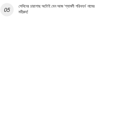
সেদিনের চারাগাছ অটোই যেন আজ ‘শ্যামলী পরিবহন’ নামের
মহীরুহ!