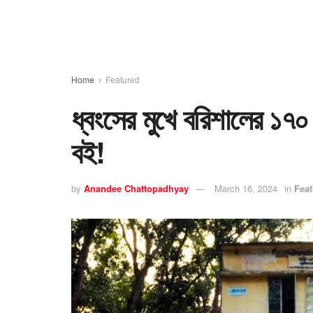
Home
Featured
ধ্বংসের মুখে বরিশালের ১৭০
বই!
by
Anandee Chattopadhyay
March 16, 2024
in
Feat