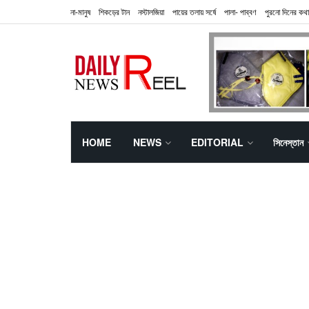
না-মানুষ
শিকড়ের টান
নস্টালজিয়া
পায়ের তলায় সর্ষে
পালা- পাব্বণ
পুরনো দিনের কথা
HOME
NEWS
EDITORIAL
সিনেস্তান