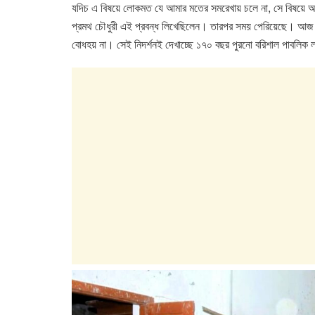
e
er
s
e
যদিচ এ বিষয়ে লোকমত যে আমার মতের সমরেখায় চলে না, সে বিষয়ে 
b
A
dI
প্রমথ চৌধুরী এই প্রবন্ধ লিখেছিলেন। তারপর সময় পেরিয়েছে। আজ 
o
p
n
বোধহয় না। সেই নিদর্শনই দেখাচ্ছে ১৭০ বছর পুরনো বরিশাল পাবলিক ল
o
p
k