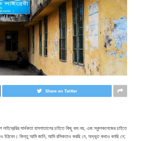
Share on Twitter
শে লাইব্রেরির সার্থকতা হাসপাতালের চাইতে কিছু কম নয়, এবং স্কুলকলেজের চাইতে
ও উঠবেন। কিন্তু আমি জানি, আমি রসিকতাও করছি নে, অদ্ভুত কথাও বলছি নে;