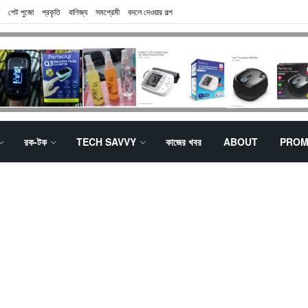
পেট পুজো
প্রকৃতি
বাণিজ্য
সমপ্রেমী
বদলে দেওয়ার গল্প
রক-টক
TECH SAVVY
কাজের খবর
ABOUT
PROM