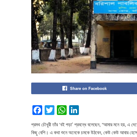
Share on Facebook
F
T
W
Li
a
wi
h
n
প্রমথ চৌধুরী তাঁর ‘বই পড়া’ প্রবন্ধে বলেছেন, “আমার মনে হয়, এ দে
c
tt
at
k
কিছু বেশি। এ কথা শুনে অনেকে চমকে উঠবেন, কেউ কেউ আবার হেসে