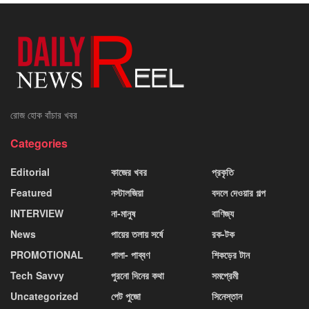
রোজ হোক বাঁচার খবর
Categories
Editorial
কাজের খবর
প্রকৃতি
Featured
নস্টালজিয়া
বদলে দেওয়ার গল্প
INTERVIEW
না-মানুষ
বাণিজ্য
News
পায়ের তলায় সর্ষে
রক-টক
PROMOTIONAL
পালা- পাব্বণ
শিকড়ের টান
Tech Savvy
পুরনো দিনের কথা
সমপ্রেমী
Uncategorized
পেট পুজো
সিনেস্তান