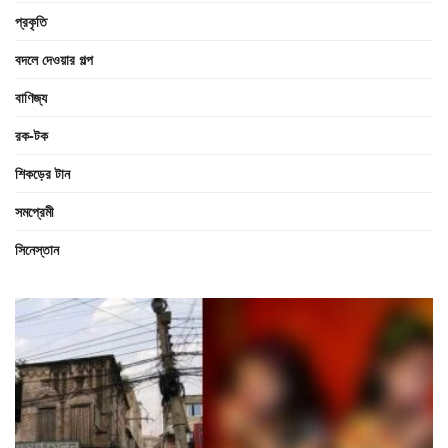
প্রকৃতি
বদলে দেওয়ার গল্প
বাণিজ্য
রক-টক
শিকড়ের টান
সমপ্রেমী
সিনেস্তান