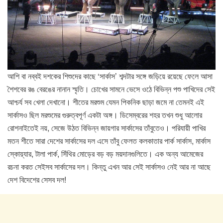
আশি বা নব্বই দশকের শিশুদের কাছে ‘সার্কাস’ শব্দটার সঙ্গে জড়িয়ে রয়েছে ফেলে আসা
শৈশবের রঙ বেরঙের নানান স্মৃতি। চোখের সামনে ভেসে ওঠে বিভিন্ন পশু পাখিদের সেই
আশ্চর্য সব খেলা দেখানো। শীতের মরশুম যেমন পিকনিক ছাড়া জমে না তেমনই এই
সার্কাসও ছিল মরশুমের গুরুত্বপূর্ণ একটা অঙ্গ। ডিসেম্বরের শহর তখন শুধু আলোর
রোশনাইতেই নয়, সেজে উঠত বিভিন্ন জায়গার সার্কাসের তাঁবুতেও। পরিযায়ী পাখির
মতন শীতে সারা দেশের সার্কাসের দল এসে তাঁবু ফেলত কলকাতার পার্ক সার্কাস, মার্কাস
স্কোয়্যার, টালা পার্ক, সিঁথির মোড়ের বড় বড় ময়দানগুলিতে। এক অন্য আমেজের
রচনা করত সেইসব সার্কাসের দল। কিন্তু এখন আর সেই সার্কাসও নেই আর না আছে
দেশ বিদেশের সেসব দল!