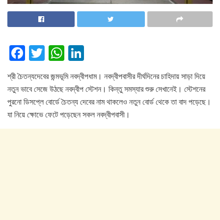
F
T
W
Li
a
wi
h
n
শ্রী চৈতন্যদেবের জন্মভূমি নবদ্বীপধাম। নবদ্বীপবাসীর দীর্ঘদিনের চাহিদায় সাড়া দিয়ে
c
tt
at
k
নতুন ভাবে সেজে উঠছে নবদ্বীপ স্টেশন। কিন্তু সমস্যার শুরু সেখানেই। স্টেশনের
e
er
s
e
পুরনো ডিসপ্লে বোর্ডে চৈতন্য দেবের নাম থাকলেও নতুন বোর্ড থেকে তা বাদ পড়েছে।
b
A
dI
যা নিয়ে ক্ষোভে ফেটে পড়েছেন সকল নবদ্বীপবাসী।
o
p
n
o
p
k