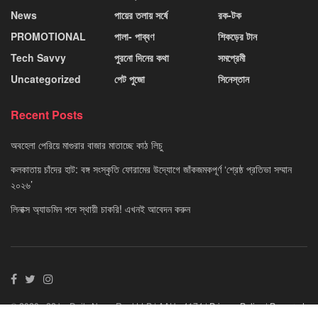
News
পায়ের তলায় সর্ষে
রক-টক
PROMOTIONAL
পালা- পাব্বণ
শিকড়ের টান
Tech Savvy
পুরনো দিনের কথা
সমপ্রেমী
Uncategorized
পেট পুজো
সিনেস্তান
Recent Posts
অবহেলা পেরিয়ে মাগুরার বাজার মাতাচ্ছে কাঠ লিচু
কলকাতায় চাঁদের হাট: বঙ্গ সংস্কৃতি ফোরামের উদ্যোগে জাঁকজমকপূর্ণ ‘শ্রেষ্ঠ প্রতিভা সম্মান
২০২৬’
লিনাক্স অ্যাডমিন পদে স্থায়ী চাকরি! এখনই আবেদন করুন
© 2020 - 22 by Daily News Reel LLP | AAU - 4174 |
Privacy Policy
|
Powered