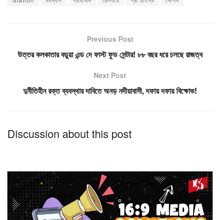
Previous Post
উত্তর কলকাতার বড়ুয়া এন্ড দে ফাস্ট ফুড সেন্টার! ৮৮ বছর ধরে চলছে রাজত্ব
Next Post
দুর্নীতিহীন রক্ত ব্যবস্থার দাবিতে অনড় নদীয়াবাসী, দফায় দফায় বিক্ষোভ!
Discussion about this post