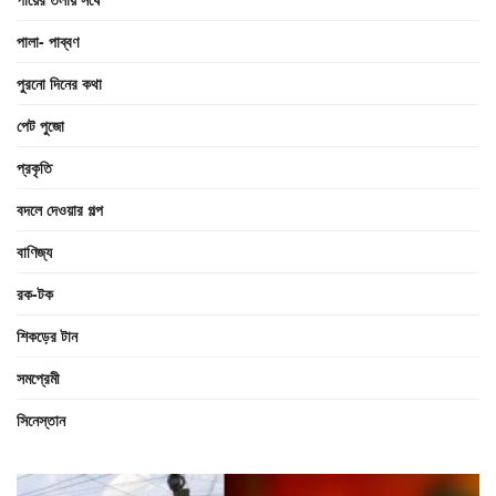
পালা- পাব্বণ
পুরনো দিনের কথা
পেট পুজো
প্রকৃতি
বদলে দেওয়ার গল্প
বাণিজ্য
রক-টক
শিকড়ের টান
সমপ্রেমী
সিনেস্তান