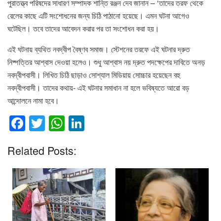
পুরাতত্ত্ব পরিষদের সাধারণ সম্পাদক শান্তি রঞ্জন দেব জানান – ‘তাদের তরফ থেকে
রেলের কাছে এটি সংশোধনের জন্য চিঠি পাঠানো হয়েছে। এমন ঘটনা আগেও
ঘটেছিল। তবে তাদের আবেদন করার পর তা সংশোধন করা হয়।
এই ঘটনায় ব্যথিত নবদ্বীপ বৈষ্ণব সমাজ। স্টেশনের তরফে এই ঘটনার দ্রুত
নিষ্পত্তির আশ্বাস দেওয়া হলেও। শুধু আশ্বাস নয় দ্রুত পদক্ষেপের দাবিতে অনড়
নবদ্বীপবাসী। লিখিত চিঠি ছাড়াও সোশ্যাল মিডিয়ায় সোচ্চার হয়েছেন বহু
নবদ্বীপবাসী। তাদের কথায়- এই ঘটনার সমাধান না হলে ভবিষ্যতে আরো বড়
আন্দোলনে নামা হবে।
F
T
W
Li
a
wi
h
n
Related Posts:
c
tt
at
k
e
er
s
e
b
A
dI
o
p
n
o
p