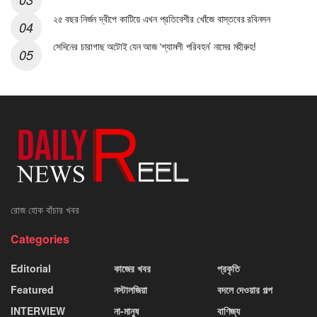
২৫ বছর নির্জন দ্বীপে কাটিয়ে এখন প্রতিবেশীর খোঁজে বাস্তবের রবিনসন
সেদিনের চারাগাছ অটোই যেন আজ ‘শ্যামলী পরিবহন’ নামের মহীরুহ!
রোজ হোক বাঁচার খবর
Categories
Editorial
কাজের খবর
প্রকৃতি
Featured
নস্টালজিয়া
বদলে দেওয়ার গল্প
INTERVIEW
না-মানুষ
বাণিজ্য