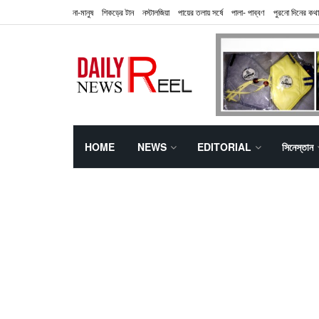
না-মানুষ
শিকড়ের টান
নস্টালজিয়া
পায়ের তলায় সর্ষে
পালা- পাব্বণ
পুরনো দিনের কথা
HOME
NEWS
EDITORIAL
সিনেস্তান