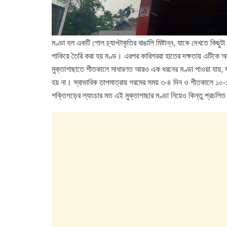
মণ্ডা হল একটি গোল চ্যাপ্টাকৃতির বাঙালি মিষ্টান্ন, যাকে দেখতে কিছু
পাকিয়ে তৈরি করা হয় মণ্ড। এরপর কারিগররা হাতের দক্ষতায় এটিকে আক
মুক্তাগাছাতে শীতকালে সাধারণত আরও এক ধরনের মণ্ডা পাওয়া যায়, যা 
হয় না। স্বাভাবিক তাপমাত্রায় গরমের সময় ৩-৪ দিন ও শীতকালে ১০-১
শক্তিগড়ের ল্যাংচার মত এই মুক্তাগাছার মণ্ডা নিয়েও কিন্তু প্রচলিত