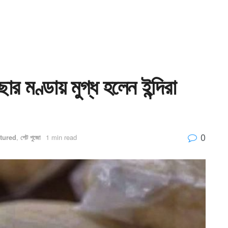
ার মণ্ডায় মুগ্ধ হলেন ইন্দিরা
0
tured
,
পেট পুজো
1 min read