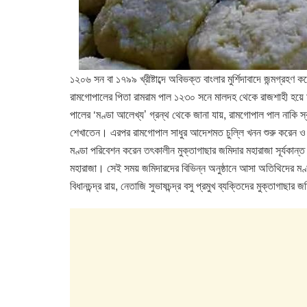
১২০৬ সন বা ১৭৯৯ খ্রীষ্টাব্দে অবিভক্ত বাংলার মুর্শিদাবাদে জন্মগ্রহণ
রামগোপালের পিতা রামরাম পাল ১২৩০ সনে মালদহ থেকে রাজশাহী হয়ে মুক
পালের ‘মণ্ডা আলেখ্য’ গ্রন্থ থেকে জানা যায়, রামগোপাল পাল নাকি স্
শেখাতেন। এরপর রামগোপাল সাধুর আদেশমত চুল্লি খনন শুরু করেন ও স
মণ্ডা পরিবেশন করেন তৎকালীন মুক্তাগাছার জমিদার মহারাজা সূর্যকান্ত 
মহারাজা। সেই সময় জমিদারদের বিভিন্ন অনুষ্ঠানে আসা অতিথিদের মণ্ড
বিধানচন্দ্র রায়, নেতাজি সুভাষচন্দ্র বসু প্রমুখ ব্যক্তিদের মুক্তাগাছা