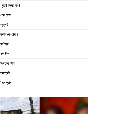
পুরনো দিনের কথা
পেট পুজো
প্রকৃতি
বদলে দেওয়ার গল্প
বাণিজ্য
রক-টক
শিকড়ের টান
সমপ্রেমী
সিনেস্তান