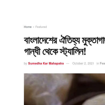
Home
Featured
বাংলাদেশের ঐতিহ্য মুক্তাগাছ
গান্ধী থেকে স্ট‍্যালিন‌!
by
Sumedha Kar Mahapatra
October 2, 2021
in
Fea