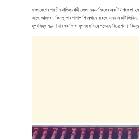
a
wi
h
n
বাংলাদেশের প্রাচীন ঐতিহ্যবাহী জেলা ময়মনসিংহের একটি উপজেলা হল মুক্ত
c
tt
at
k
আছে আজও। কিন্তু তার পাশাপাশি এখানে রয়েছে এমন একটি জিনিস, য
e
er
s
e
সুপ্রসিদ্ধ মণ্ডা! যার খ‍্যাতি ও সুগন্ধ ছড়িয়ে পড়েছে বিদেশেও। কি
b
A
dI
o
p
n
o
p
k