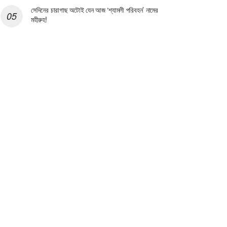
সেদিনের চারাগাছ অটোই যেন আজ ‘শ্যামলী পরিবহন’ নামের
মহীরুহ!