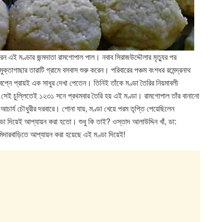
 করেন এই মণ্ডার জন্মদাতা রামগোপাল পাল। নবাব সিরাজ‌উদ্দৌলার মৃত্যুর পর
্তাগাছার তারাটি গ্রামে বসবাস শুরু করেন। পরিবারের পঞ্চম বংশধর রমেন্দ্রনাথ
বপ্নে প্রায়ই এক সাধুর দেখা পেতেন। তিনিই তাঁকে মণ্ডা তৈরির নিয়মাবলী
েই চুল্লিতেই ১২৩১ সনে প্রথমবার তৈরি হয় এই মণ্ডা। রামগোপাল তাঁর বানানো
আচার্য চৌধুরীর দরবারে। শোনা যায়, মণ্ডা খেয়ে পরম তৃপ্তি পেয়েছিলেন
া দিয়েই আপ্যায়ন করা হতো। শুধু কি তাই? ওস্তাদ আলাউদ্দিন খাঁ, ডা:
র জমিদারবাড়িতে আপ্যায়ন করা হয়েছে এই মণ্ডা দিয়েই!