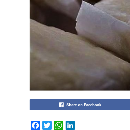
Share on Facebook
F
T
W
Li