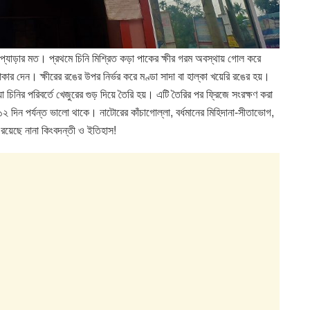
টা প্যাড়ার মত। প্রথমে চিনি মিশ্রিত কড়া পাকের ক্ষীর গরম অবস্থায় গোল করে
ার দেন‌। ক্ষীরের রঙের উপর নির্ভর করে মণ্ডা সাদা বা হাল্কা খয়েরি রঙের হয়।
চিনির পরিবর্তে খেজুরের গুড় দিয়ে তৈরি হয়। এটি তৈরির পর ফ্রিজে সংরক্ষণ করা
২ দিন পর্যন্ত ভালো থাকে। নাটোরের কাঁচাগোল্লা, বর্ধমানের মিহিদানা-সীতাভোগ,
 রয়েছে নানা কিংবদন্তী ও ইতিহাস‌!