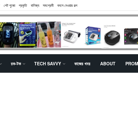
পেট পুজো
প্রকৃতি
বাণিজ্য
সমপ্রেমী
বদলে দেওয়ার গল্প
রক-টক
TECH SAVVY
কাজের খবর
ABOUT
PROM