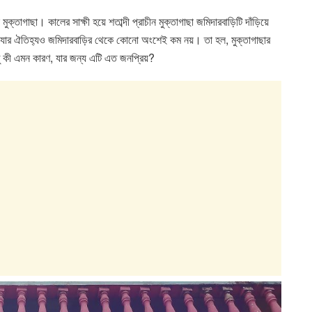
াগাছা। কালের সাক্ষী হয়ে শতাব্দী প্রাচীন মুক্তাগাছা জমিদারবাড়িটি দাঁড়িয়ে
ার ঐতিহ‍্য‌ও জমিদারবাড়ির থেকে কোনো অংশেই কম নয়। তা হল, মুক্তাগাছার
ন্তু কী এমন কারণ, যার জন্য এটি এত জনপ্রিয়?