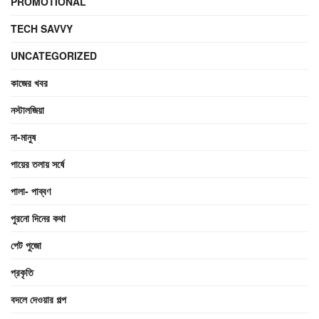
PROMOTIONAL
TECH SAVVY
UNCATEGORIZED
কাজের খবর
নস্টালজিয়া
না-মানুষ
পায়ের তলায় সর্ষে
পালা- পাব্বণ
পুরনো দিনের কথা
পেট পুজো
প্রকৃতি
বদলে দেওয়ার গল্প