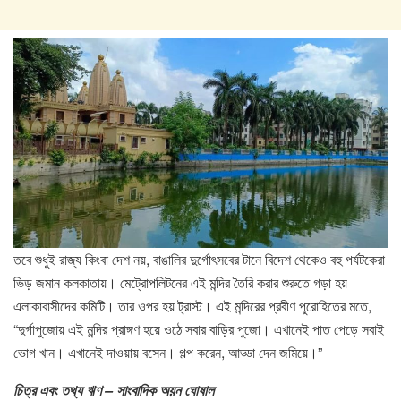
তবে শুধুই রাজ্য কিংবা দেশ নয়, বাঙালির দুর্গোৎসবের টানে বিদেশ থেকেও বহু পর্যটকেরা
ভিড় জমান কলকাতায়। মেট্রোপলিটনের এই মন্দির তৈরি করার শুরুতে গড়া হয়
এলাকাবাসীদের কমিটি। তার ওপর হয় ট্রাস্ট। এই মন্দিরের প্রবীণ পুরোহিতের মতে,
“দুর্গাপুজোয় এই মন্দির প্রাঙ্গণ হয়ে ওঠে সবার বাড়ির পুজো। এখানেই পাত পেড়ে সবাই
ভোগ খান। এখানেই দাওয়ায় বসেন। গল্প করেন, আড্ডা দেন জমিয়ে।”
চিত্র এবং তথ্য ঋণ – সাংবাদিক অয়ন ঘোষাল