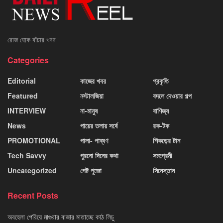
রোজ হোক বাঁচার খবর
Categories
Editorial
কাজের খবর
প্রকৃতি
Featured
নস্টালজিয়া
বদলে দেওয়ার গল্প
INTERVIEW
না-মানুষ
বাণিজ্য
News
পায়ের তলায় সর্ষে
রক-টক
PROMOTIONAL
পালা- পাব্বণ
শিকড়ের টান
Tech Savvy
পুরনো দিনের কথা
সমপ্রেমী
Uncategorized
পেট পুজো
সিনেস্তান
Recent Posts
অবহেলা পেরিয়ে মাগুরার বাজার মাতাচ্ছে কাঠ লিচু