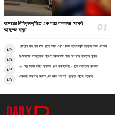
যশোরের নিষিদ্ধপল্লীতে এক সময় কলকাতা থেকেই
আসতেন বাবুরা
খাবারের মান আর দাম, দুয়ের জন্য এখনও ভিড় জমে শতাব্দী প্রাচীন দত্ত কেবিনে
কংক্রিটের সাম্রাজ্যের মাঝেই ব্যতিক্রমী নজির হাওড়ার ‘দক্ষিণের ডুয়ার্স’
২৫ বছর নির্জন দ্বীপে কাটিয়ে এখন প্রতিবেশীর খোঁজে বাস্তবের রবিনসন
সেদিনের চারাগাছ অটোই যেন আজ ‘শ্যামলী পরিবহন’ নামের মহীরুহ!