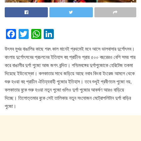
F
T
W
Li
a
wi
h
n
উৎসব মুখর বাঙালির কাছে শরৎ কাল মানেই প্রথমেই মনে আসে ভালবাসার দুর্গোৎসব।
c
tt
at
k
বাংলায় দুর্গোৎসবের প্রচলনের ইতিহাস বহু প্রাচীন৷ প্রায় ৫০০ বছরেরও বেশি সময় পার
e
er
s
e
করে বাঙালীর দুর্গা পুজো আজ জগৎ বন্দিত। পশ্চিমবঙ্গের দুর্গাপুজোকে হেরিটেজ তকমা
b
A
dI
দিয়েছে ইউনেস্কো। কলকাতার সাথে জড়িয়ে আছে নবাব কিংবা ইংরেজ আমলে থেকে
o
p
n
শুরু হওয়া বহু প্রাচীন ঐতিহ্যবাহী পুজোর ইতিহাস। তবে শুধুই প্রবীণতম পুজো নয়,
কলকাতার বুকে শুরু হওয়া নতুন পুজো গুলিও দুর্গা পুজোর আকর্ষণ আরও বাড়িয়ে
o
p
দিচ্ছে। তিলোত্তমার বুকে সেই তালিকায় নতুন সংযোজন মেট্রোপলিটান দুর্গা বাড়ির
k
পুজো।