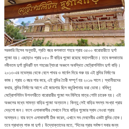
সরকারি হিসেব অনুযায়ী, প্রতি বছর কলকাতা শহরে প্রায় ৩৫০০ বারোয়ারীতে দুর্গা
পুজো হয়। এছাড়াও প্রায় ৮৫০ টি বাড়ির পুজো রয়েছে মহানগরীতে। তবে কলকাতায়
নবীনতম দুর্গা মন্দিরটি হল শহরের ট্যাংরা অঞ্চলে অবস্থিত মেট্রোপলিটান দুর্গা বাড়ি।
২০১৩-এর নভেম্বর থেকে বেলে পাথর ও মার্বেল দিয়ে শুরু হয় এই মন্দির নির্মাণের
কাজ। প্রায় ৩ বছর পার করে, এই মন্দির তৈরী সম্পূর্ণ হয় ২০১৬ সালে। স্থানীয়দের
কথায়, মন্দির নির্মাণের আগে এই জায়গায় ছিল কচুরিপানায় ভরা ডোবা। বর্ধিষ্ণু
মেট্রোপলিটান উপনগরীতে বারোয়ারীর পুজো সব মিলিয়ে মাত্র গোটা চারেক হয়। এই
অঞ্চলের মধ্যে সামন্ত বাড়ির পুজো অন্যতম। কিন্তু সেই বাড়ির সদস্য সংখ্যা প্রায়
দেড়শো জন। ফলে এলাকাবাসীর সেখানে গিয়ে বাড়ির পুজোর স্বাদ নেওয়া প্রায়
অসম্ভব। যার ফলে এলাকাবাসী ঠিক করেন, এখানে সব দেবদেবীর একটা মন্দির হোক।
তবে প্রাধান্য পাক মা দুর্গা। উদ্যোক্তাদের মতে, “দিনের প্রায় সর্বক্ষণ সবার জন্য