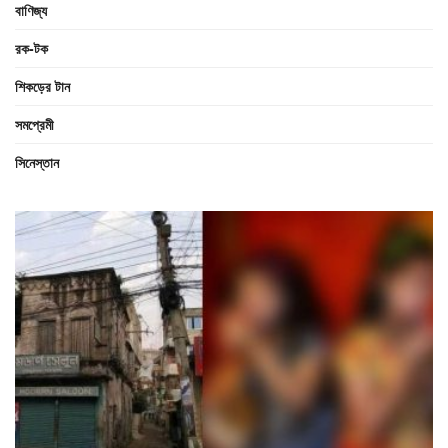
বাণিজ্য
রক-টক
শিকড়ের টান
সমপ্রেমী
সিনেস্তান