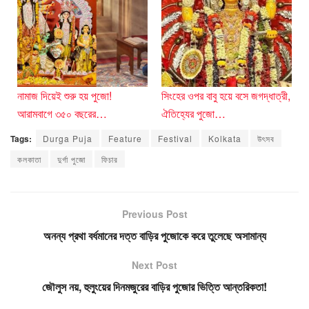
নামাজ দিয়েই শুরু হয় পুজো!
সিংহের ওপর বাবু হয়ে বসে জগদ্ধাত্রী,
আরামবাগে ৩৫০ বছরের…
ঐতিহ্যের পুজো…
Tags:
Durga Puja
Feature
Festival
Kolkata
উৎসব
কলকাতা
দুর্গা পুজো
ফিচার
Previous Post
অনন্য প্রথা বর্ধমানের দত্ত বাড়ির পুজোকে করে তুলেছে অসামান্য
Next Post
জৌলুস নয়, হুলুংয়ের দিনমজুরের বাড়ির পুজোর ভিত্তি আন্তরিকতা!