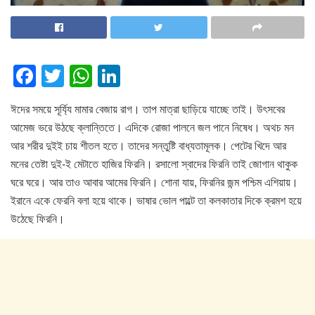
F
T
W
Li
a
wi
h
n
ঈদের সময়ে সূর্য্যি মামার বেজায় রাগ। তাপ মাত্রা ছাড়িয়ে যাচ্ছে তাই। উৎসবের
c
tt
at
k
আমেজ ভরে উঠছে ক্লান্তিতে। এদিকে রোজা পালনে জল পানে নিষেধ। অথচ মন
e
er
s
e
আর শরীর দুইই চায় শীতল হতে। তাদের সন্তুষ্টি বাধ্যতামূলক। পেটের খিদে আর
b
A
dI
মনের তেষ্টা দুই-ই মেটাতে হাজির ফিরনি। রসালো স্বাদের ফিরনি তাই জোগান থাকুক
o
p
n
ঘরে ঘরে। আর তাও আবার আমের ফিরনি। শোনা যায়, ফিরনির জন্ম পশ্চিম এশিয়ায়।
ইরানে একে ফেরনি বলা হয়ে থাকে। ভাষার ভোল পাল্টে তা কলকাতার দিকে ক্রমশ হয়ে
o
p
উঠেছে ফিরনি।
k