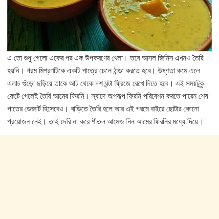
এ তো শুধু গেলো একের পর এক উপকরণের খেলা। তবে আসল জিনিস এখনও তৈরি
হয়নি। গরম মিশ্রণটিকে একটি পাত্রে ঢেলে ঠান্ডা করতে হবে। উষ্ণতা কমে এলে
এলাচ গুঁড়ো ছড়িয়ে তাকে আট থেকে দশ ঘন্টা ফ্রিজে রেখে দিতে হবে। এই সময়টুকু
কেটে গেলেই তৈরি আমের ফিরনি। স্বাদে অপরূপ ফিরনি পরিবেশন করতে পারেন শেষ
পাতের ডেজার্ট হিসেবেও। বাড়িতে তৈরি হলে আর এই গরমে বাইরে ছোটার কোনো
প্রয়োজন নেই। তাই দেরি না করে শীতল আমেজ নিন আমের ফিরনির মধ্যে দিয়ে।