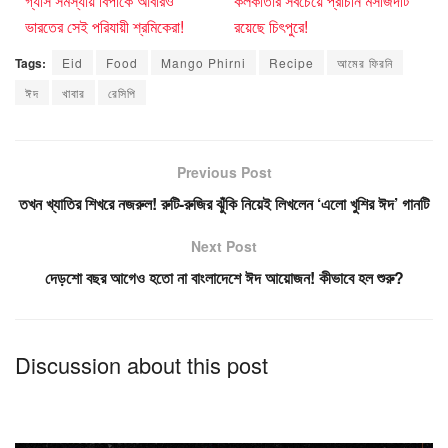
গ্যাস সমস্যায় বিপাকে আবারও
কলকাতার সবচেয়ে প্রাচীন মসজিদটি
ভারতের সেই পরিযায়ী শ্রমিকেরা!
রয়েছে চিৎপুরে!
Tags:
Eid
Food
Mango Phirni
Recipe
আমের ফিরনি
ঈদ
খাবার
রেসিপি
Previous Post
তখন খ্যাতির শিখরে নজরুল! রুটি-রুজির ঝুঁকি নিয়েই লিখলেন ‘এলো খুশির ঈদ’ গানটি
Next Post
দেড়শো বছর আগেও হতো না বাংলাদেশে ঈদ আয়োজন! কীভাবে হল শুরু?
Discussion about this post