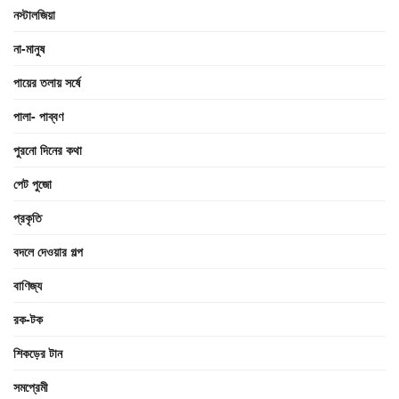
নস্টালজিয়া
না-মানুষ
পায়ের তলায় সর্ষে
পালা- পাব্বণ
পুরনো দিনের কথা
পেট পুজো
প্রকৃতি
বদলে দেওয়ার গল্প
বাণিজ্য
রক-টক
শিকড়ের টান
সমপ্রেমী