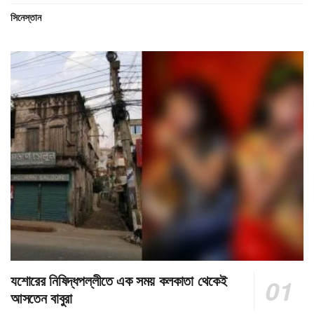
সিনেস্তান
যশোরের নিষিদ্ধপল্লীতে এক সময় কলকাতা থেকেই
আসতেন বাবুরা