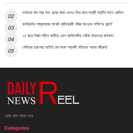
খাবারের মান আর দাম, দুয়ের জন্য এখনও ভিড় জমে শতাব্দী প্রাচীন দত্ত কেবিনে
কংক্রিটের সাম্রাজ্যের মাঝেই ব্যতিক্রমী নজির হাওড়ার ‘দক্ষিণের ডুয়ার্স’
২৫ বছর নির্জন দ্বীপে কাটিয়ে এখন প্রতিবেশীর খোঁজে বাস্তবের রবিনসন
সেদিনের চারাগাছ অটোই যেন আজ ‘শ্যামলী পরিবহন’ নামের মহীরুহ!
রোজ হোক বাঁচার খবর
Categories