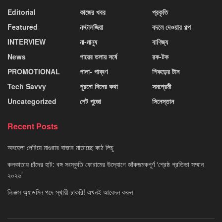
Editorial
কাজের খবর
প্রকৃতি
Featured
নস্টালজিয়া
বদলে দেওয়ার গল্প
INTERVIEW
না-মানুষ
বাণিজ্য
News
পায়ের তলায় সর্ষে
রক-টক
PROMOTIONAL
পালা- পাব্বণ
শিকড়ের টান
Tech Savvy
পুরনো দিনের কথা
সমপ্রেমী
Uncategorized
পেট পুজো
সিনেস্তান
Recent Posts
অবহেলা পেরিয়ে মাগুরার বাজার মাতাচ্ছে কাঠ লিচু
কলকাতায় চাঁদের হাট: বঙ্গ সংস্কৃতি ফোরামের উদ্যোগে জাঁকজমকপূর্ণ ‘শ্রেষ্ঠ প্রতিভা সম্মান
২০২৬’
লিনাক্স অ্যাডমিন পদে স্থায়ী চাকরি! এখনই আবেদন করুন