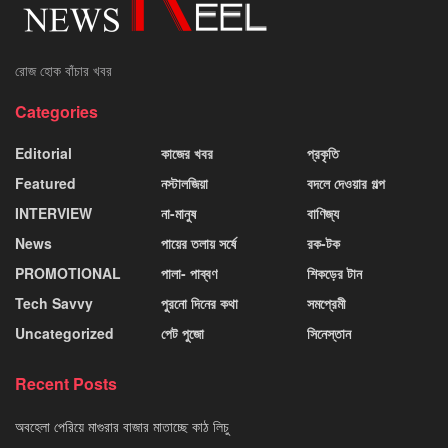
রোজ হোক বাঁচার খবর
Categories
Editorial
কাজের খবর
প্রকৃতি
Featured
নস্টালজিয়া
বদলে দেওয়ার গল্প
INTERVIEW
না-মানুষ
বাণিজ্য
News
পায়ের তলায় সর্ষে
রক-টক
PROMOTIONAL
পালা- পাব্বণ
শিকড়ের টান
Tech Savvy
পুরনো দিনের কথা
সমপ্রেমী
Uncategorized
পেট পুজো
সিনেস্তান
Recent Posts
অবহেলা পেরিয়ে মাগুরার বাজার মাতাচ্ছে কাঠ লিচু