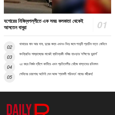
যশোরের নিষিদ্ধপল্লীতে এক সময় কলকাতা থেকেই
আসতেন বাবুরা
খাবারের মান আর দাম, দুয়ের জন্য এখনও ভিড় জমে শতাব্দী প্রাচীন দত্ত কেবিনে
কংক্রিটের সাম্রাজ্যের মাঝেই ব্যতিক্রমী নজির হাওড়ার ‘দক্ষিণের ডুয়ার্স’
২৫ বছর নির্জন দ্বীপে কাটিয়ে এখন প্রতিবেশীর খোঁজে বাস্তবের রবিনসন
সেদিনের চারাগাছ অটোই যেন আজ ‘শ্যামলী পরিবহন’ নামের মহীরুহ!