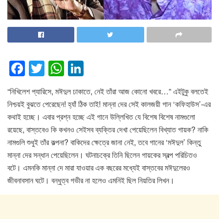
F
T
W
Li
a
wi
h
n
“নিখিলেশ প্যারিসে, মঈদুল ঢাকাতে, নেই তাঁরা আজ কোনো খবরে…” এইটুকু বলতেই
c
tt
at
k
নিশ্চয়ই বুঝতে পেরেছেন! হ্যাঁ ঠিক তাই! মান্না দের সেই কালজয়ী গান ‘কফিহাউস’-এর
e
er
s
e
কথাই হচ্ছে। এবার প্রশ্ন হচ্ছে এই গানে উল্লিখিত যে বিশেষ বিশেষ নামগুলো
b
A
dI
রয়েছে, বাস্তবেও কি কখনও সেইসব ব্যক্তির দেখা পেয়েছিলেন বিখ্যাত গায়ক? নাকি
o
p
n
নামগুলি শুধুই তাঁর কল্পনা? বাকিদের ক্ষেত্রে জানা নেই, তবে গানের ‘মঈদুল’ কিন্তু
মান্না দের সন্ধান পেয়েছিলেন। ঘটনাচক্রে তিনি ছিলেন গায়কের স্বল্প পরিচিতও
o
p
বটে। এমনকি মান্না দে মারা যাওয়ার এক বছরের মধ্যেই বাস্তবের মঈদুলেরও
k
জীবনাবসান ঘটে। বন্ধুত্ব গভীর না হলেও এমনিই ছিল নিয়তির লিখন।