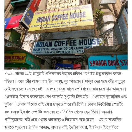
১৯৩৬ সালের ১৩ই জানুয়ারি পশ্চিমবঙ্গের উত্তর চব্বিশ পরগণায় জজন্মগ্রহণ করেন
মঈদুল। তবে তাঁর আসল নাম ছিল অন্য, নূর আহমেদ। মান্না দের সঙ্গে তাঁর বন্ধুত্ব
সেই বছর ১৫ বয়স থেকেই। এরপর ১৯৬৪ সালে সপরিবারে ঢাকায় চলে যান আহমেদ।
খেলোয়াড় হিসাবে কলকাতায় বেশ ভালোই সুখ্যাতি ছিল তাঁর। খেলতেন ব্যাডমিন্টন এবং
ফুটবল। ঢাকায় গিয়েও তাই খেলা ছাড়তে পারেননি তিনি। ঢাকার ভিক্টোরিয়া স্পোর্টিং
ক্লাব এবং ইকবাল স্পোর্টিং ক্লাবের হয়ে নিয়মিত খেলেওছেন তিনি। এমনকি
পাকিস্তানের রেডিওতে খেলার ধারাভাষ্যও দিয়েছেন বছর দুয়েক। এরপর সাংবাদিক
জগতে প্রবেশ। দৈনিক আজাদ, বাংলার বাণী, দৈনিক বাংলা, ইনকিলাব ইত্যাদিতে