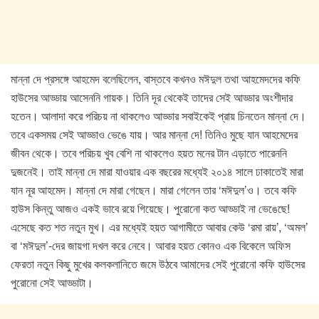
মান্না দে প্রসঙ্গে আহমেদ বলেছিলেন, বাস্তবে কখনও মঈদুল তথা আহমেদদের কফি
হাউসের আড্ডায় আসেননি গায়ক। তিনি দূর থেকেই তাদের সেই আড্ডার অংশীদার
হতেন। আলাদা করে পরিচয় না থাকলেও আড্ডার সবাইকেই প্রায় চিনতেন মান্না দে।
তবে একসময় সেই আড্ডাও ভেঙে যায়। আর মান্না দে! তিনিও মুছে যান আহমেদের
জীবন থেকে। তবে পরিচয় খুব বেশি না থাকলেও হয়ত মনের টান এড়াতে পারেননি
দুজনেই। তাই মান্না দে মারা যাওয়ার এক বছরের মধ্যেই ২০১৪ সালে ঢাকাতেই মারা
যান নূর আহমেদ। মান্না দে মারা গেছেন। মারা গেলেন তার ‘মঈদুল’ও। তবে কফি
হাউস কিন্তু আজও একই ভাবে রয়ে গিয়েছে। পুরোনো কত আড্ডাই না ভেঙেছে!
এসেছে কত শত নতুন মুখ। এর মধ্যেই হয়ত আগামীতে আবার কেউ ‘রমা রায়’, ‘অমল’
বা ‘মঈদুল’-দের জায়গা দখল করে নেবে। আবার হয়ত কোনও এক বিকেলে অফিস
ফেরতা নতুন কিছু মুখের কলকলানিতে জমে উঠবে আমাদের সেই পুরোনো কফি হাউসের
পুরোনো সেই আড্ডাটা।