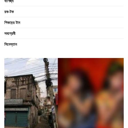
বাণিজ্য
রক-টক
শিকড়ের টান
সমপ্রেমী
সিনেস্তান