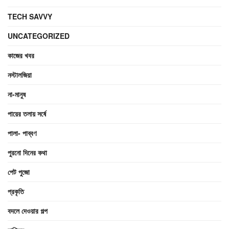
TECH SAVVY
UNCATEGORIZED
কাজের খবর
নস্টালজিয়া
না-মানুষ
পায়ের তলায় সর্ষে
পালা- পাব্বণ
পুরনো দিনের কথা
পেট পুজো
প্রকৃতি
বদলে দেওয়ার গল্প