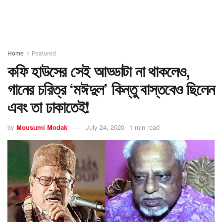
Home
Featured
কফি হাউসের সেই আড্ডাটা না থাকলেও,
গানের চরিত্র ‘মঈদুল’ কিন্তু বাস্তবেও ছিলেন
এবং তা ঢাকাতেই!
by
Mousumi Modak
July 24, 2020
1 min read