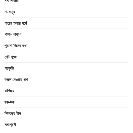
নস্টালজিয়া
না-মানুষ
পায়ের তলায় সর্ষে
পালা- পাব্বণ
পুরনো দিনের কথা
পেট পুজো
প্রকৃতি
বদলে দেওয়ার গল্প
বাণিজ্য
রক-টক
শিকড়ের টান
সমপ্রেমী