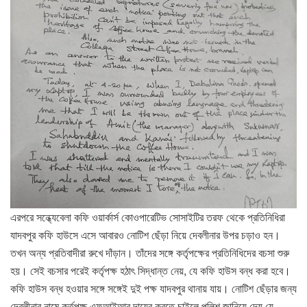
এরপরে সন্ধ্যেবেলা কফি ওয়ার্কার্স কোওপারেটিভ সোসাইটির তরফ থেকে প্রতিনিধিরা
যাদবপুর কফি হাউসে এসে আবারও নোটিশ ছেঁড়া নিয়ে দেবলীনার উপর চড়াও হন।
তখন অন্য প্রতিবাদীরা রুখে দাঁড়ান। তাঁদের সঙ্গে কর্তৃপক্ষের প্রতিনিধিদের বচসা শুরু
হয়। সেই বচসার পরেই কর্তৃপক্ষ হঠাৎ সিদ্ধান্ত নেয়, যে কফি হাউস বন্ধ করা হবে।
কফি হাউস বন্ধ হওয়ার সঙ্গে সঙ্গেই দুই পক্ষ যাদবপুর থানায় যায়। নোটিশ ছেঁড়ার জন্য
দেবলীনার নামে কর্তৃপক্ষ এফআইআর দায়ের করতে চাইলে পুলিশ জানিয়ে দেয় যে