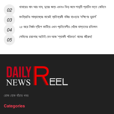
খাবারের মান আর দাম, দুয়ের জন্য এখনও ভিড় জমে শতাব্দী প্রাচীন দত্ত কেবিনে
কংক্রিটের সাম্রাজ্যের মাঝেই ব্যতিক্রমী নজির হাওড়ার ‘দক্ষিণের ডুয়ার্স’
২৫ বছর নির্জন দ্বীপে কাটিয়ে এখন প্রতিবেশীর খোঁজে বাস্তবের রবিনসন
সেদিনের চারাগাছ অটোই যেন আজ ‘শ্যামলী পরিবহন’ নামের মহীরুহ!
রোজ হোক বাঁচার খবর
Categories