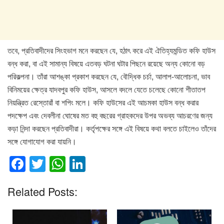
তবে, প্রতিবাদীদের সিংহভাগ মনে করছেন যে, হঠাৎ করে এই ঐতিহ্যমন্ডিত কফি হাউস
বন্ধ করা, বা এই সামান্য বিষয়ে এতবড় ঘটনা ঘটার পিছনে রয়েছে অন্য কোনো বড়
পরিকল্পনা। তাঁরা আশঙ্কা প্রকাশ করছেন যে, বৌদ্ধিক চর্চা, আলাপ-আলোচনা, ভাব
বিনিময়ের ক্ষেত্র যাদবপুর কফি হাউস, আসলে বদলে যেতে চলেছে কোনো শীতাতপ
নিয়ন্ত্রিত রেস্তোরাঁ বা শপিং মলে। কফি হাউসের এই আচমকা হাউস বন্ধ করার
পদক্ষেপ এবং দেবলীনা ঘোষের মত বহু বছরের গ্রাহকদের উপর অভব্য আচরণের জন্য
কড়া নিন্দা করছেন প্রতিবাদীরা। কর্তৃপক্ষের সঙ্গে এই বিষয়ে কথা বলতে চাইলেও তাঁদের
সঙ্গে যোগাযোগ করা যায়নি।
F
T
W
Li
a
wi
h
n
Related Posts:
c
tt
at
k
e
er
s
e