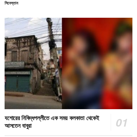
সিনেস্তান
যশোরের নিষিদ্ধপল্লীতে এক সময় কলকাতা থেকেই
আসতেন বাবুরা