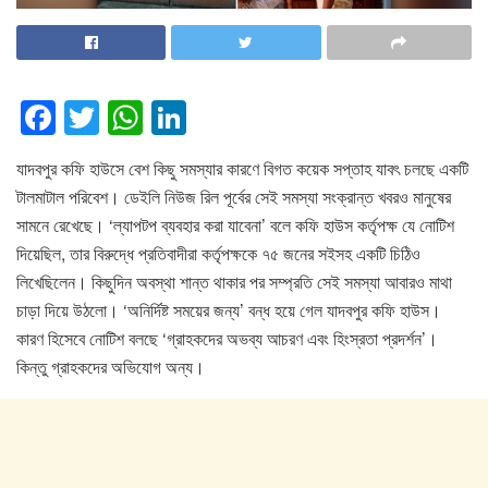
F
T
W
Li
a
wi
h
n
যাদবপুর কফি হাউসে বেশ কিছু সমস্যার কারণে বিগত কয়েক সপ্তাহ যাবৎ চলছে একটি
c
tt
at
k
টালমাটাল পরিবেশ। ডেইলি নিউজ রিল পূর্বের সেই সমস্যা সংক্রান্ত খবরও মানুষের
e
er
s
e
সামনে রেখেছে। ‘ল্যাপটপ ব্যবহার করা যাবেনা’ বলে কফি হাউস কর্তৃপক্ষ যে নোটিশ
b
A
dI
দিয়েছিল, তার বিরুদ্ধে প্রতিবাদীরা কর্তৃপক্ষকে ৭৫ জনের সইসহ একটি চিঠিও
o
p
n
লিখেছিলেন। কিছুদিন অবস্থা শান্ত থাকার পর সম্প্রতি সেই সমস্যা আবারও মাথা
চাড়া দিয়ে উঠলো। ‘অনির্দিষ্ট সময়ের জন্য’ বন্ধ হয়ে গেল যাদবপুর কফি হাউস।
o
p
কারণ হিসেবে নোটিশ বলছে ‘গ্রাহকদের অভব্য আচরণ এবং হিংস্রতা প্রদর্শন’।
k
কিন্তু গ্রাহকদের অভিযোগ অন্য।