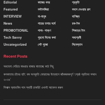
Editorial
কাজের খবর
প্রকৃতি
Featured
নস্টালজিয়া
বদলে দেওয়ার গল্প
INTERVIEW
না-মানুষ
বাণিজ্য
News
পায়ের তলায় সর্ষে
রক-টক
PROMOTIONAL
পালা- পাব্বণ
শিকড়ের টান
Tech Savvy
পুরনো দিনের কথা
সমপ্রেমী
Uncategorized
পেট পুজো
সিনেস্তান
Recent Posts
অবহেলা পেরিয়ে মাগুরার বাজার মাতাচ্ছে কাঠ লিচু
কলকাতায় চাঁদের হাট: বঙ্গ সংস্কৃতি ফোরামের উদ্যোগে জাঁকজমকপূর্ণ ‘শ্রেষ্ঠ প্রতিভা সম্মান
২০২৬’
লিনাক্স অ্যাডমিন পদে স্থায়ী চাকরি! এখনই আবেদন করুন