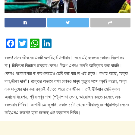
F
T
W
Li
a
wi
h
n
রক্ত! মানব জীবনের একটি অপরিহার্য উপাদান। তবে এই রক্তের কোনও বিকল্প হয়
c
tt
at
k
না। চিকিৎসা বিজ্ঞানে রক্তের কোনও বিকল্প এখনও অবধি আবিষ্কার করা যায়নি।
e
er
s
e
কোনও গবেষণাগার বা কারখানাতেও তৈরি করা যায় না এই রক্ত। কথায় আছে, “রক্ত
b
A
dI
দান,জীবন দান”। রক্তের অভাবে যখন কোনও মানুষ মৃত্যুর সঙ্গে লড়াই করেন, অন্য
o
p
n
এক মানুষের দান করা রক্তই বাঁচাতে পারে তার জীবন। তাই ইন্ডিয়ান মেডিক্যাল
অ্যাসোসিয়েশন, শ্রীরামপুর শাখা (পটুয়াপাড়া লেন), আয়োজন করতে চলেছে এক
o
p
রক্তদান শিবির। আগামী ১৯ জুলাই, সকাল ১১টা থেকে শ্রীরামপুরের পটুয়াপাড়া লেনের
k
আইএমএ ভবনেই হতে চলেছে এই রক্তদান শিবির।