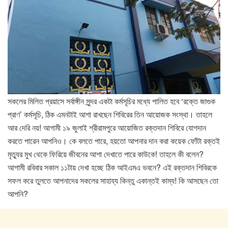
সকলের মিলিত প্রয়াসে সর্বাঙ্গীন সুন্দর একটা কর্মসূচির মধ্যে পালিত হবে ‘রক্তে জাগুক
প্রাণ’ কর্মসূচি, ঠিক এমনটাই আশা রাখছেন শিবিরের তিন আয়োজক সংস্থা। তাহলে
আর দেরি নয়! আগামী ১৯ জুলাই শ্রীরামপুরে আয়োজিত রক্তদান শিবিরে যোগদান
করতে পারেন আপনিও। কে বলতে পারে, হয়তো আপনার দান করা কয়েক ফোঁটা রক্তই
মৃত্যুর মুখ থেকে ফিরিয়ে জীবনের আশা দেখাতে পারে কাউকে! তাহলে কী বলেন?
আগামী রবিবার সকাল ১১টায় দেখা হচ্ছে ঠিক আইএমএ ভবনে? এই রক্তদান শিবিরকে
সফল করে তুলতে আপনাদের সকলের সাহায্য কিন্তু একান্তই কাম্য! কি আসছেন তো
আপনি?