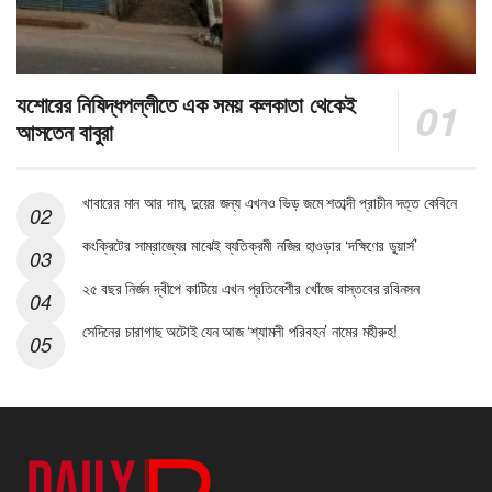
যশোরের নিষিদ্ধপল্লীতে এক সময় কলকাতা থেকেই
আসতেন বাবুরা
খাবারের মান আর দাম, দুয়ের জন্য এখনও ভিড় জমে শতাব্দী প্রাচীন দত্ত কেবিনে
কংক্রিটের সাম্রাজ্যের মাঝেই ব্যতিক্রমী নজির হাওড়ার ‘দক্ষিণের ডুয়ার্স’
২৫ বছর নির্জন দ্বীপে কাটিয়ে এখন প্রতিবেশীর খোঁজে বাস্তবের রবিনসন
সেদিনের চারাগাছ অটোই যেন আজ ‘শ্যামলী পরিবহন’ নামের মহীরুহ!