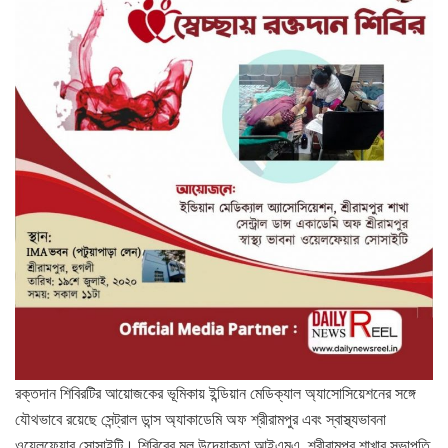
রক্তদান শিবিরটির আয়োজকের ভূমিকায় ইন্ডিয়ান মেডিক্যাল অ্যাসোসিয়েশনের সঙ্গে
যৌথভাবে রয়েছে সেন্ট্রাল ডান্স অ্যাকাডেমি অফ শ্রীরামপুর এবং স্বাস্থ্যভাবনা
ওয়েলফেয়ার সোসাইটি। শিবিরের মূল উদ্যোক্তা আইএমএ, শ্রীরামপুর শাখার সভাপতি