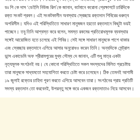
ডঃ পি কে দাস ‘ডেইলি নিউজ রিল’কে জানান, বর্তমানে করোনা প্রেক্ষাপটে চারিদিকে
রক্ত সংকট প্রবল। এই সংকটকালীন অবস্থায় স্বেচ্ছায় রক্তদান শিবিরের গুরুত্ব
অপরিসীম। যদিও এই পরিস্থিতিতে সাধারণ মানুষজন হয়তো রক্তদানে কিছুটা ভয়ই
পাচ্ছেন। তবু তিনি আশ্বস্ত করে বলেন, সমস্ত রকমের প্রতিরোধমূলক ব্যবস্থার
সঙ্গেই আয়োজিত হতে চলেছে এই শিবির। সেই সঙ্গে সাধারণ মানুষকে পাশে থাকার
এবং স্বেচ্ছায় রক্তদানে এগিয়ে আসার অনুরোধও করেন তিনি। অন্যদিকে সেন্ট্রাল
ডান্স একাডেমি অফ শ্রীরামপুরের মুখ্য সৌম্য দে জানান, এটি শুধু মাত্র একটা
নৃত্যমূলক সংগঠনই নয়। যে কোনো পরিস্থিতিতে সকল সদস্যদের মিলিত প্রচেষ্টায়
তারা মানুষকে সাধ্যমতো সহযোগিতা করতে চেষ্টা করে চলেছেন। ঠিক তেমনই আগামী
১৯ জুলাই রক্তের চাহিদা পূরণ করতে এগিয়ে আসবেন তারা। সংগঠনের প্রায় প্রতিটি
সদস্য রক্তদান তো করবেনই, উপরন্তু সঙ্গে করে একজন রক্তদাতাও নিয়ে আসবেন।