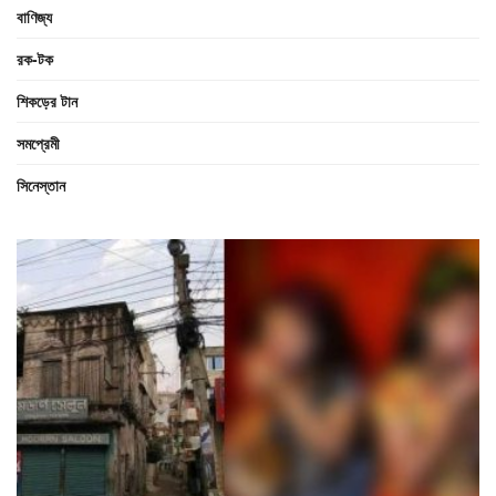
বাণিজ্য
রক-টক
শিকড়ের টান
সমপ্রেমী
সিনেস্তান