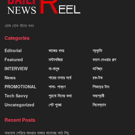
রোজ হোক বাঁচার খবর
Categories
Editorial
কাজের খবর
প্রকৃতি
Featured
নস্টালজিয়া
বদলে দেওয়ার গল্প
INTERVIEW
না-মানুষ
বাণিজ্য
News
পায়ের তলায় সর্ষে
রক-টক
PROMOTIONAL
পালা- পাব্বণ
শিকড়ের টান
Tech Savvy
পুরনো দিনের কথা
সমপ্রেমী
Uncategorized
পেট পুজো
সিনেস্তান
Recent Posts
অবহেলা পেরিয়ে মাগুরার বাজার মাতাচ্ছে কাঠ লিচু