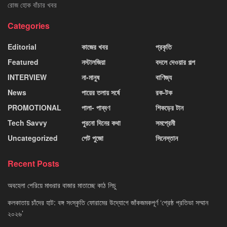
রোজ হোক বাঁচার খবর
Categories
Editorial
কাজের খবর
প্রকৃতি
Featured
নস্টালজিয়া
বদলে দেওয়ার গল্প
INTERVIEW
না-মানুষ
বাণিজ্য
News
পায়ের তলায় সর্ষে
রক-টক
PROMOTIONAL
পালা- পাব্বণ
শিকড়ের টান
Tech Savvy
পুরনো দিনের কথা
সমপ্রেমী
Uncategorized
পেট পুজো
সিনেস্তান
Recent Posts
অবহেলা পেরিয়ে মাগুরার বাজার মাতাচ্ছে কাঠ লিচু
কলকাতায় চাঁদের হাট: বঙ্গ সংস্কৃতি ফোরামের উদ্যোগে জাঁকজমকপূর্ণ ‘শ্রেষ্ঠ প্রতিভা সম্মান
২০২৬’