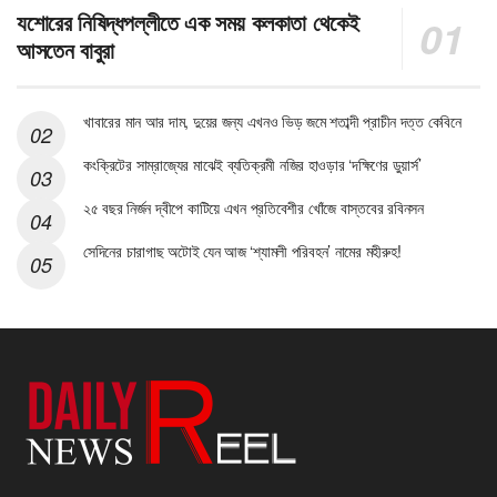
যশোরের নিষিদ্ধপল্লীতে এক সময় কলকাতা থেকেই
আসতেন বাবুরা
খাবারের মান আর দাম, দুয়ের জন্য এখনও ভিড় জমে শতাব্দী প্রাচীন দত্ত কেবিনে
কংক্রিটের সাম্রাজ্যের মাঝেই ব্যতিক্রমী নজির হাওড়ার ‘দক্ষিণের ডুয়ার্স’
২৫ বছর নির্জন দ্বীপে কাটিয়ে এখন প্রতিবেশীর খোঁজে বাস্তবের রবিনসন
সেদিনের চারাগাছ অটোই যেন আজ ‘শ্যামলী পরিবহন’ নামের মহীরুহ!