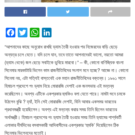
F
T
W
Li
a
wi
h
n
“আপনাদের কাছে অনুরোধ রাখছি ড্যাম তৈরী হওয়ার পর নিজেরদের বাড়ি ছেড়ে
c
tt
at
k
অন্যত্র চলে যেতে। যদি চলে যান, তবে তাতে আপনাদেরই ভালো, নয়তো আমরা
e
er
s
e
(ড্যাম থেকে) জল ছেড়ে সবাইকে ডুবিয়ে মারবো।” – কী, কোনো বাণিজ্যিক বাংলা
b
A
dI
সিনেমার মারকাটারি ভিলেন কাম রাজনীতিবিদের সংলাপ মনে হচ্ছে? আজ্ঞে না। কোনো
o
p
n
সিনেমা নয়, এটা সত্যিই বাস্তবেই এক মহান রাজনীতিবিদের বক্তব্য। ১৯৬১ সালে
হিমাচল প্রদেশে পং ড্যাম নিয়ে মোরারজি দেশাই এক জনসভায় এই মন্তব্য
o
p
করেছিলেন। অবশ্য এটিকে একপ্রকার হুমকিও বলা যেতে পারে। নামটা শুনে চমকে
k
উঠলেন বুঝি ? হ্যাঁ, ইনি সেই মোরারজি দেশাই, যিনি আবার একসময় ভারতের
প্রধানমন্ত্রী হয়েছিলেন। অবশ্য এই মন্তব্য করার সময় তিনি ছিলেন ভারতের
অর্থমন্ত্রী। হিমাচল প্রদেশের পং ড্যাম তৈরী হওয়ার সময় তিনি ড্যামের পার্শ্ববর্তী
এলাকার দীর্ঘদিনের বসবাসকারী আদিবাসীদের একপ্রকার ‘হুমকি’ দিয়েছিলেন ঠিক
সিনেমার ভিলেনদের মতোই।