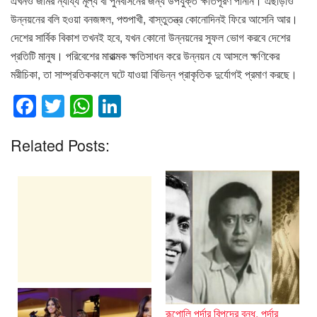
এখনও জমির ন্যায্য মূল্য বা পুনর্বাসনের জন্য উপযুক্ত ক্ষতিপূরণ পাননি। এছাড়াও
উন্নয়নের বলি হওয়া বনজঙ্গল, পশুপাখী, বাস্তুতন্ত্র কোনোদিনই ফিরে আসেনি আর।
দেশের সার্বিক বিকাশ তখনই হবে, যখন কোনো উন্নয়নের সুফল ভোগ করবে দেশের
প্রতিটি মানুষ। পরিবেশের মারাত্মক ক্ষতিসাধন করে উন্নয়ন যে আসলে ক্ষণিকের
মরীচিকা, তা সাম্প্রতিককালে ঘটে যাওয়া বিভিন্ন প্রাকৃতিক দুর্যোগই প্রমাণ করছে।
F
T
W
Li
a
wi
h
n
Related Posts:
c
tt
at
k
e
er
s
e
b
A
dI
o
p
n
o
p
k
রূপোলি পর্দার বিপদের বন্ধু, পর্দার