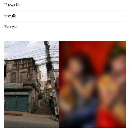
শিকড়ের টান
সমপ্রেমী
সিনেস্তান