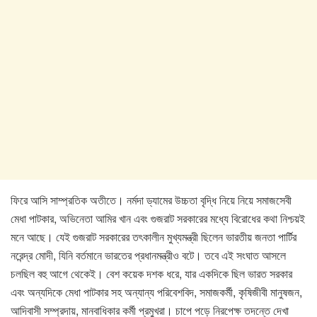
ফিরে আসি সাম্প্রতিক অতীতে। নর্মদা ড্যামের উচ্চতা বৃদ্ধি নিয়ে নিয়ে সমাজসেবী
মেধা পাটকার, অভিনেতা আমির খান এবং গুজরাট সরকারের মধ্যে বিরোধের কথা নিশ্চয়ই
মনে আছে। যেই গুজরাট সরকারের তৎকালীন মুখ্যমন্ত্রী ছিলেন ভারতীয় জনতা পার্টির
নরেন্দ্র মোদী, যিনি বর্তমানে ভারতের প্রধানমন্ত্রীও বটে। তবে এই সংঘাত আসলে
চলছিল বহু আগে থেকেই। বেশ কয়েক দশক ধরে, যার একদিকে ছিল ভারত সরকার
এবং অন্যদিকে মেধা পাটকার সহ অন্যান্য পরিবেশবিদ, সমাজকর্মী, কৃষিজীবী মানুষজন,
আদিবাসী সম্প্রদায়, মানবাধিকার কর্মী প্রমুখরা। চাপে পড়ে নিরপেক্ষ তদন্তে দেখা