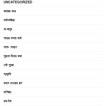
UNCATEGORIZED
কাজের খবর
নস্টালজিয়া
না-মানুষ
পায়ের তলায় সর্ষে
পালা- পাব্বণ
পুরনো দিনের কথা
পেট পুজো
প্রকৃতি
বদলে দেওয়ার গল্প
বাণিজ্য
রক-টক