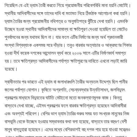
গিয়েছিল যে এই ড্যাম তৈরী করতে গিয়ে প্রয়োজনীয় পরিবেশবিধি মানা হয়নি মোটেই।
স্থানীয় আদিবাসীদের সঙ্গে তাদের দাবি বা মতামত নিয়ে ঠিকঠাক আলোচনা করা হয়নি।
ড্যাম তৈরির জন্য প্রয়োজনীয় নথিপত্র ও অনুমতিপত্র খুঁটিয়ে দেখা হয়নি। এমনকি
উচ্ছেদ হওয়া স্থানীয় আদিবাসীদের সামান্য যা ক্ষতিপূরণ দেওয়া হয়েছিল তা মোটেও
পুনর্বাসনের জন্য যথাযথ ছিল না। যার ফলে এটির নির্মাণের জন্য অর্থ প্রদানকারী
সংস্থা বিশ্বব্যাংক একসময় সরে দাঁড়ায়। তবুও বারবার অত্যাচার ও আক্রমণের শিকার
হওয়া দীর্ঘ কয়েক দশকের আন্দোলন ব্যর্থ করে ২০০৬ সালে এটির নির্মাণকার্য সমাপ্ত
হয়। তবে ক্ষতিগ্রস্ত আদিবাসীদের পর্যাপ্ত ক্ষতিপূরণের দাবিতে এখনো লড়াই জারি
হয়েছে।
স্বাধীনতার পর ভারতে এই ড্যাম বা জলাধারগুলি তৈরীর অন্যতম উদ্দেশ্য ছিল পানীয়
জলের পর্যাপ্ত যোগান। কৃষিতে অগ্রগতি, সেচব্যবস্থার উন্নতিসাধন, জলবিদ্যুৎ
প্রকল্পের মাধ্যমে বিদ্যুতের ঘাটতি মেটানোে মতো জনকল্যাণমূলক কাজ। কিন্তু
বাস্তবে দেখা যাচ্ছে, এইসব প্রকল্পের ফলে বারবার ক্ষতিগ্রস্ত হয়েছেন আদিবাসীরা
এবং অবশ্যই পরিবেশ। বেশির ভাগ ড্যাম তৈরির শুরুর সময় যত সংখ্যক মানুষের নিজ
বাসভূমি থেকে উচ্ছেদ হওয়ার সম্ভাবনার কথা বলা হয়েছে, বাস্তবে তার বহুগুণ বেশী
মানুষ বাস্তুহারা হয়েছেন। এদের মধ্যে বেশিরভাগই বহু দশক পার হয়ে যাওয়া সত্ত্বেও