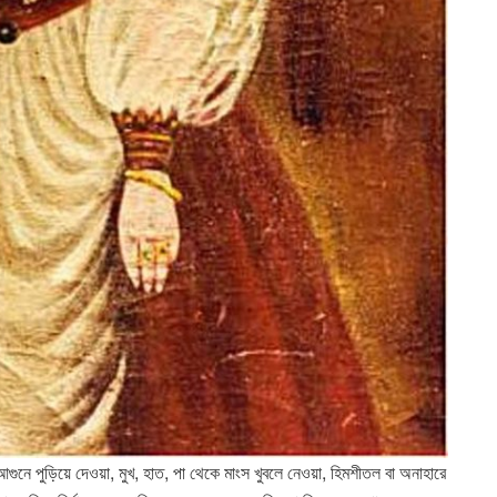
নে পুড়িয়ে দেওয়া, মুখ, হাত, পা থেকে মাংস খুবলে নেওয়া, হিমশীতল বা অনাহারে