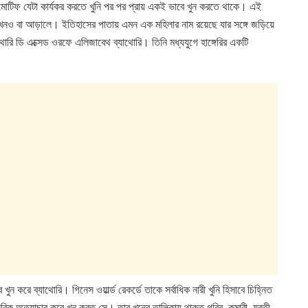
 মোটিফ যেটা কার্যকর করতে খুনি পর পর প্রায় একই ভাবে খুন করতে থাকে। এই
নও বা আড়ালে। ইতিহাসের পাতায় এমন এক মহিলার নাম রয়েছে যার সঙ্গে জড়িয়ে
োরি ডি এক্সেড ওরফে এলিজাবেথ ব্যাথোরি। তিনি মধ্যযুগে হাঙ্গেরির একটি
রে ব্যাথোরি। গিনেস ওয়ার্ল্ড রেকর্ডে তাকে সর্বাধিক নারী খুনি হিসাবে চিহ্নিত
িক অত্যাচার করে খুন করত সে। তার খুনের তালিকায় থাকত গরিব, কুমারী, যুবতী