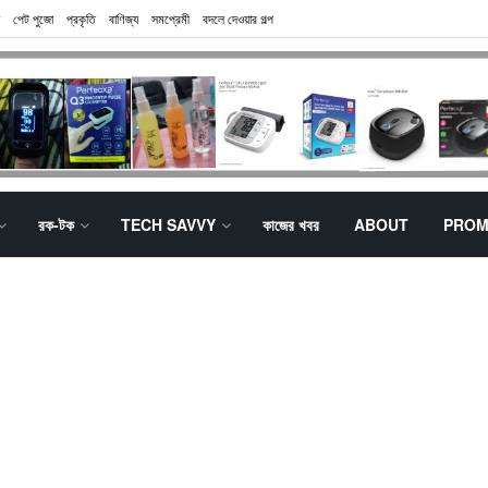
পেট পুজো
প্রকৃতি
বাণিজ্য
সমপ্রেমী
বদলে দেওয়ার গল্প
রক-টক
TECH SAVVY
কাজের খবর
ABOUT
PROM