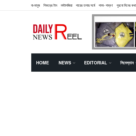
না-মানুষ
শিকড়ের টান
নস্টালজিয়া
পায়ের তলায় সর্ষে
পালা- পাব্বণ
পুরনো দিনের কথা
HOME
NEWS
EDITORIAL
সিনেস্তান