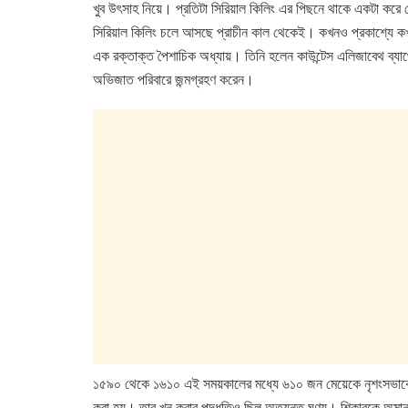
c
tt
at
k
খুব উৎসাহ নিয়ে। প্রতিটা সিরিয়াল কিলিং এর পিছনে থাকে একটা করে
e
er
s
e
সিরিয়াল কিলিং চলে আসছে প্রাচীন কাল থেকেই। কখনও প্রকাশ্যে কখ
b
A
dI
এক রক্তাক্ত পৈশাচিক অধ্যায়। তিনি হলেন কাউন্টেস এলিজাবেথ ব্যাথ
o
p
n
অভিজাত পরিবারে জন্মগ্রহণ করেন।
o
p
k
১৫৯০ থেকে ১৬১০ এই সময়কালের মধ্যে ৬১০ জন মেয়েকে নৃশংসভাবে খুন ক
করা হয়। তার খুন করার পদ্ধতিও ছিল অত্যন্ত ঘৃণ্য। শিকারকে অমানব