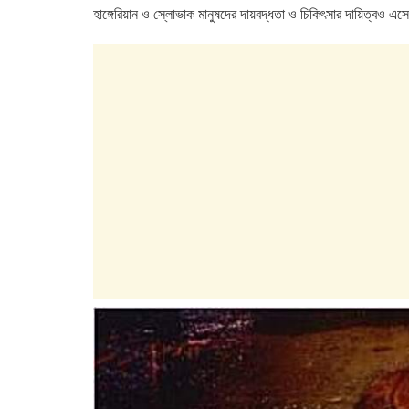
হাঙ্গেরিয়ান ও স্লোভাক মানুষদের দায়বদ্ধতা ও চিকিৎসার দায়িত্ব