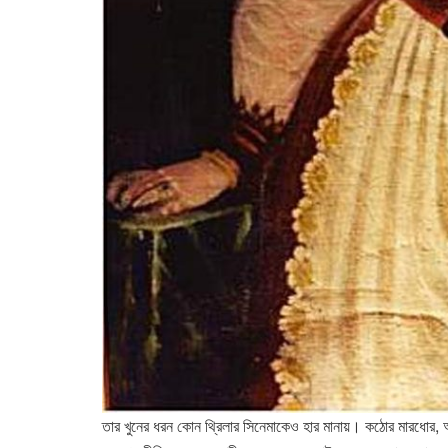
তার খুনের ধরন কোন থ্রিলার সিনেমাকেও হার মানায়। কঠোর মারধোর, আগু