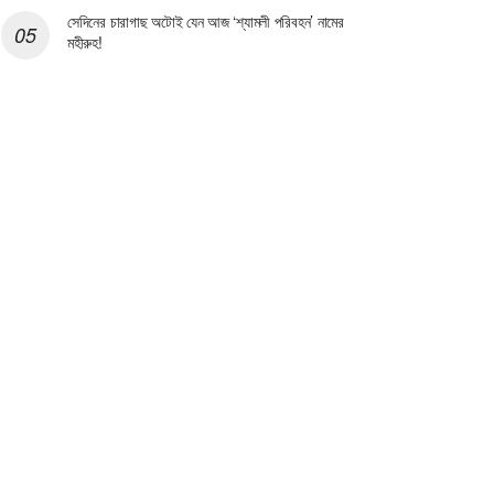
সেদিনের চারাগাছ অটোই যেন আজ ‘শ্যামলী পরিবহন’ নামের
মহীরুহ!