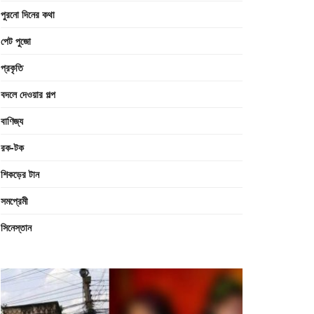
পুরনো দিনের কথা
পেট পুজো
প্রকৃতি
বদলে দেওয়ার গল্প
বাণিজ্য
রক-টক
শিকড়ের টান
সমপ্রেমী
সিনেস্তান