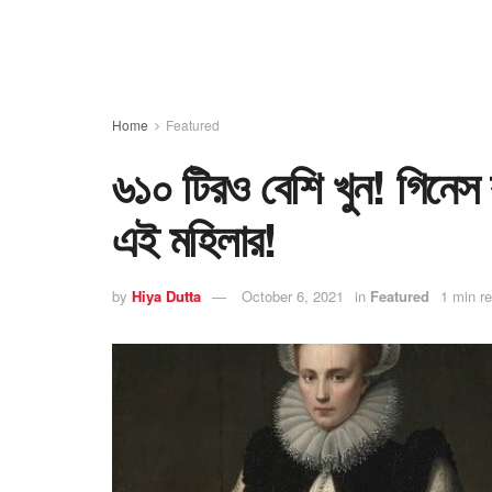
Home
Featured
৬১০ টিরও বেশি খুন! গিনেস ব
এই মহিলার!
by
Hiya Dutta
October 6, 2021
in
Featured
1 min r